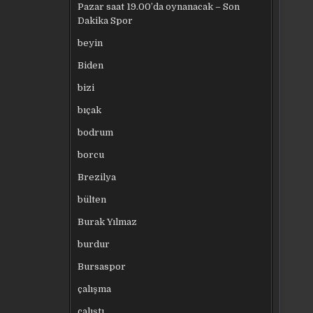
Pazar saat 19.00’da oynanacak – Son
Dakika Spor
beyin
Biden
bizi
bıçak
bodrum
borcu
Brezilya
bülten
Burak Yılmaz
burdur
Bursaspor
çalışma
çalıştı