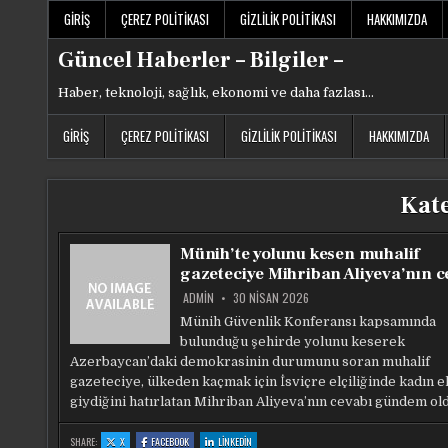
Skip
GIRIŞ
ÇEREZ POLITIKASI
GIZLILIK POLITIKASI
HAKKIMIZDA
to
content
Güncel Haberler – Bilgiler –
Haber, teknoloji, sağlık, ekonomi ve daha fazlası…
GIRIŞ
ÇEREZ POLITIKASI
GIZLILIK POLITIKASI
HAKKIMIZDA
Kat
Münih’te yolunu kesen muhalif
gazeteciye Mihriban Aliyeva’nın c
ADMIN
30 NISAN 2026
Münih Güvenlik Konferansı kapsamında
bulunduğu şehirde yolunu keserek
Azerbaycan’daki demokrasinin durumunu soran muhalif
gazeteciye, ülkeden kaçmak için İsviçre elçiliğinde kadın e
giydiğini hatırlatan Mihriban Aliyeva’nın cevabı gündem ol
:
:
:
SHARE:
X
FACEBOOK
LINKEDIN