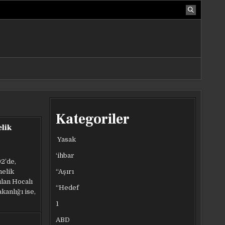
Kategoriler
elik
Yasak
‘ihbar
2’de,
“Aşırı
nelik
ılan Hocalı
“Hedef
kanlığı ise,
1
ABD