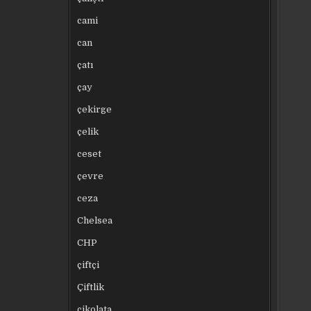
cami
can
çatı
çay
çekirge
çelik
ceset
çevre
ceza
Chelsea
CHP
çiftçi
Çiftlik
çikolata