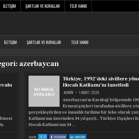
İLETIŞIM
ŞARTLAR VE KURALLAR
TELIF HAKKI
İLETIŞIM
ŞARTLAR VE KURALLAR
TELIF HAKKI
egori:
azerbaycan
Türkiye, 1992’deki sivillere yön
evabı
Hocalı Katliamı’nı lanetledi
ADMIN
1 MART 2026
Azerbaycan’ın Karabağ bölgesinde 199
Ermeni güçleri tarafından sivillere yö
gerçekleştirilen ve insanlık tarihine bir leke olarak yaz
lbisesi
Katliamı’nın üzerinden 34 yıl geçti… Türkiye Dışişleri Ba
du.
Hocalı Katliamı’nın 34 …
:
:
:
SHARE:
X
FACEBOOK
LINKEDIN