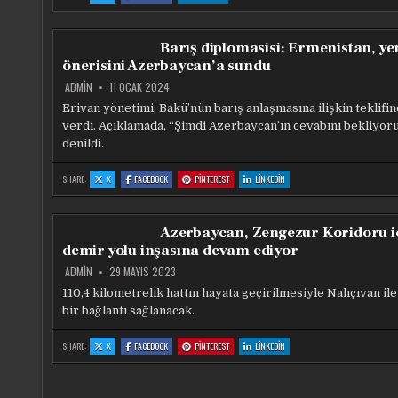
MÜNIH’TE
MÜNIH’TE
MÜNIH’TE
YOLUNU
YOLUNU
YOLUNU
KESEN
KESEN
KESEN
MUHALIF
MUHALIF
MUHALIF
GAZETECIYE
GAZETECIYE
GAZETECIYE
Barış diplomasisi: Ermenistan, ye
MIHRIBAN
MIHRIBAN
MIHRIBAN
ALIYEVA’NIN
ALIYEVA’NIN
ALIYEVA’NIN
önerisini Azerbaycan’a sundu
CEVABI
CEVABI
CEVABI
ADMIN
11 OCAK 2024
Erivan yönetimi, Bakü’nün barış anlaşmasına ilişkin teklifin
verdi. Açıklamada, “Şimdi Azerbaycan’ın cevabını bekliyor
denildi.
:
:
:
:
SHARE:
X
FACEBOOK
PINTEREST
LINKEDIN
BARIŞ
BARIŞ
BARIŞ
BARIŞ
DIPLOMASISI:
DIPLOMASISI:
DIPLOMASISI:
DIPLOMASISI:
ERMENISTAN,
ERMENISTAN,
ERMENISTAN,
ERMENISTAN,
YENI
YENI
YENI
YENI
ÖNERISINI
ÖNERISINI
ÖNERISINI
ÖNERISINI
Azerbaycan, Zengezur Koridoru i
AZERBAYCAN’A
AZERBAYCAN’A
AZERBAYCAN’A
AZERBAYCAN’A
SUNDU
SUNDU
SUNDU
SUNDU
demir yolu inşasına devam ediyor
ADMIN
29 MAYIS 2023
110,4 kilometrelik hattın hayata geçirilmesiyle Nahçıvan ile
bir bağlantı sağlanacak.
:
:
:
:
SHARE:
X
FACEBOOK
PINTEREST
LINKEDIN
AZERBAYCAN,
AZERBAYCAN,
AZERBAYCAN,
AZERBAYCAN,
ZENGEZUR
ZENGEZUR
ZENGEZUR
ZENGEZUR
KORIDORU
KORIDORU
KORIDORU
KORIDORU
IÇIN
IÇIN
IÇIN
IÇIN
DEMIR
DEMIR
DEMIR
DEMIR