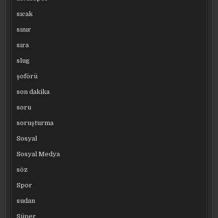
sıcak
sınır
sıra
slug
şoförü
son dakika
soru
soruşturma
Sosyal
Sosyal Medya
söz
Spor
sudan
Süper