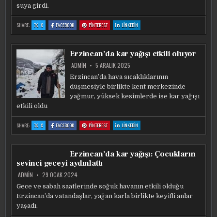
suya girdi.
:
:
:
:
SHARE:
X
FACEBOOK
PINTEREST
LINKEDIN
BITLIS’TE
BITLIS’TE
BITLIS’TE
BITLIS’TE
IKI
IKI
IKI
IKI
MEVSIM
MEVSIM
MEVSIM
MEVSIM
BIR
BIR
BIR
BIR
ARADA
ARADA
ARADA
ARADA
Erzincan’da kar yağışı etkili oluyor
ADMIN
5 ARALIK 2025
Erzincan’da hava sıcaklıklarının
düşmesiyle birlikte kent merkezinde
yağmur, yüksek kesimlerde ise kar yağışı
etkili oldu
:
:
:
:
SHARE:
X
FACEBOOK
PINTEREST
LINKEDIN
ERZINCAN’DA
ERZINCAN’DA
ERZINCAN’DA
ERZINCAN’DA
KAR
KAR
KAR
KAR
YAĞIŞI
YAĞIŞI
YAĞIŞI
YAĞIŞI
ETKILI
ETKILI
ETKILI
ETKILI
OLUYOR
OLUYOR
OLUYOR
OLUYOR
Erzincan’da kar yağışı: Çocukların
sevinci geceyi aydınlattı
ADMIN
29 OCAK 2024
Gece ve sabah saatlerinde soğuk havanın etkili olduğu
Erzincan’da vatandaşlar, yağan karla birlikte keyifli anlar
yaşadı.