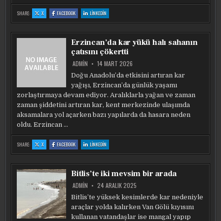
:
:
:
SHARE:
X
FACEBOOK
LINKEDIN
ERZINCAN’DA
ERZINCAN’DA
ERZINCAN’DA
EKSI
EKSI
EKSI
4
4
4
DERECEDE
DERECEDE
DERECEDE
BUZ
BUZ
BUZ
Erzincan’da kar yükü halı sahanın
GIBI
GIBI
GIBI
GÖLETTE
GÖLETTE
GÖLETTE
çatısını çökertti
YÜZDÜLER
YÜZDÜLER
YÜZDÜLER
ADMIN
14 MART 2026
Doğu Anadolu’da etkisini artıran kar
yağışı, Erzincan’da günlük yaşamı
zorlaştırmaya devam ediyor. Aralıklarla yağan ve zaman
zaman şiddetini artıran kar, kent merkezinde ulaşımda
aksamalara yol açarken bazı yapılarda da hasara neden
oldu. Erzincan …
:
:
:
SHARE:
X
FACEBOOK
LINKEDIN
ERZINCAN’DA
ERZINCAN’DA
ERZINCAN’DA
KAR
KAR
KAR
YÜKÜ
YÜKÜ
YÜKÜ
HALI
HALI
HALI
SAHANIN
SAHANIN
SAHANIN
Bitlis’te iki mevsim bir arada
ÇATISINI
ÇATISINI
ÇATISINI
ÇÖKERTTI
ÇÖKERTTI
ÇÖKERTTI
ADMIN
24 ARALIK 2025
Bitlis’te yüksek kesimlerde kar nedeniyle
araçlar yolda kalırken Van Gölü kıyısını
kullanan vatandaşlar ise mangal yapıp