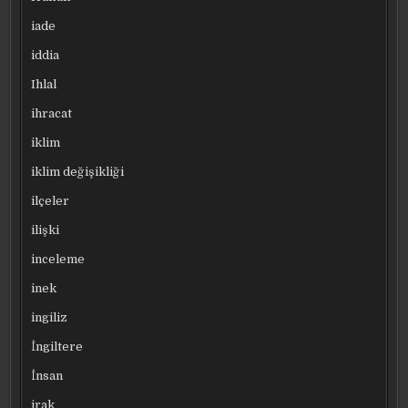
iade
iddia
Ihlal
ihracat
iklim
iklim değişikliği
ilçeler
ilişki
inceleme
inek
ingiliz
İngiltere
İnsan
irak