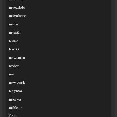
mücadele
müzakere
müze
müziği
NASA
NATO
ne zaman
neden
net
new york
Neymar
nijerya
nükleer
Ödül