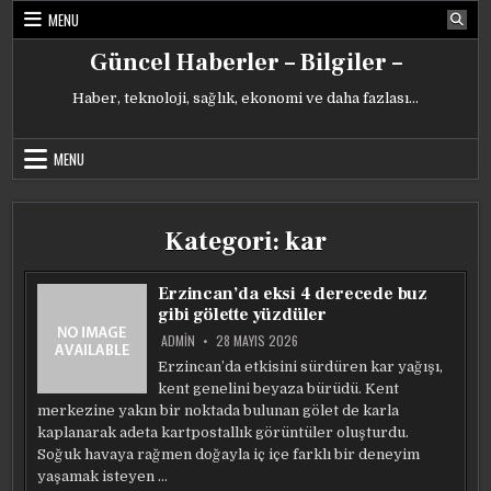
Skip
MENU
to
content
Güncel Haberler – Bilgiler –
Haber, teknoloji, sağlık, ekonomi ve daha fazlası…
MENU
Kategori:
kar
Erzincan’da eksi 4 derecede buz
gibi gölette yüzdüler
ADMIN
28 MAYIS 2026
Erzincan’da etkisini sürdüren kar yağışı,
kent genelini beyaza bürüdü. Kent
merkezine yakın bir noktada bulunan gölet de karla
kaplanarak adeta kartpostallık görüntüler oluşturdu.
Soğuk havaya rağmen doğayla iç içe farklı bir deneyim
yaşamak isteyen …