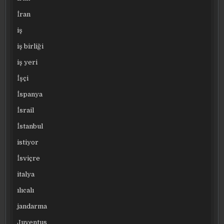
İran
iş
iş birliği
iş yeri
İşçi
İspanya
İsrail
İstanbul
istiyor
İsviçre
italya
ılıcalı
jandarma
Juventus