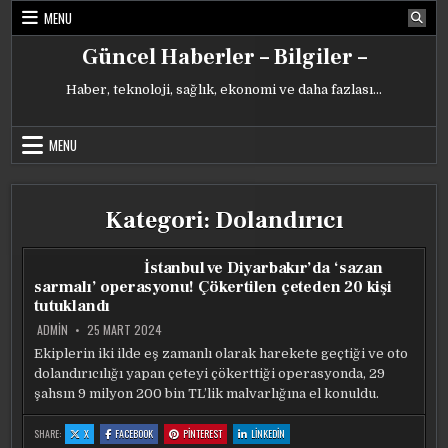
Skip
MENU
to
content
Güncel Haberler – Bilgiler –
Haber, teknoloji, sağlık, ekonomi ve daha fazlası…
MENU
Kategori:
Dolandırıcı
İstanbul ve Diyarbakır’da ‘sazan
sarmalı’ operasyonu! Çökertilen çeteden 20 kişi
tutuklandı
ADMIN
25 MART 2024
Ekiplerin iki ilde eş zamanlı olarak harekete geçtiği ve oto
dolandırıcılığı yapan çeteyi çökerttiği operasyonda, 29
şahsın 9 milyon 200 bin TL’lik malvarlığına el konuldu.
:
:
:
:
SHARE:
X
FACEBOOK
PINTEREST
LINKEDIN
İSTANBUL
İSTANBUL
İSTANBUL
İSTANBUL