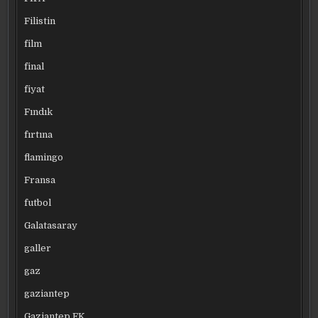
Filistin
film
final
fiyat
Fındık
fırtına
flamingo
Fransa
futbol
Galatasaray
galler
gaz
gaziantep
Gaziantep FK