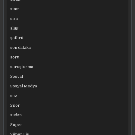
sınır
sıra
slug
şoförü
son dakika
soru
soruşturma
Sosyal
Sosyal Medya
söz
Spor
sudan
Süper
Süper Lig