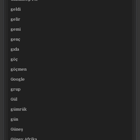
geldi
gelir
gemi
genç
gıda
göç
göçmen
Google
grup
Gül
gümrük
gün
Güneş
Güney Afrika