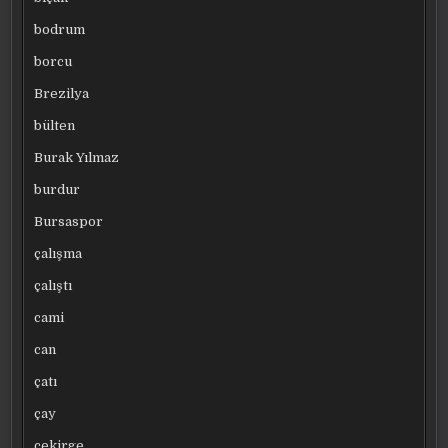
bodrum
borcu
Brezilya
bülten
Burak Yılmaz
burdur
Bursaspor
çalışma
çalıştı
cami
can
çatı
çay
çekirge