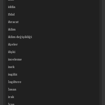
iddia
Ihlal
ihracat
iklim
iklim değişikliği
ilçeler
ilişki
inceleme
inek
ingiliz
İngiltere
İnsan
irak
İran