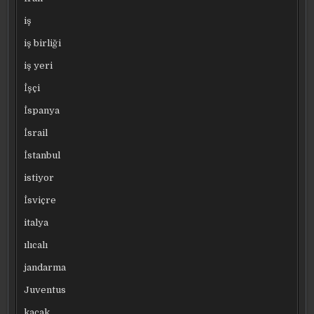
iş
iş birliği
iş yeri
İşçi
İspanya
İsrail
İstanbul
istiyor
İsviçre
italya
ılıcalı
jandarma
Juventus
kaçak