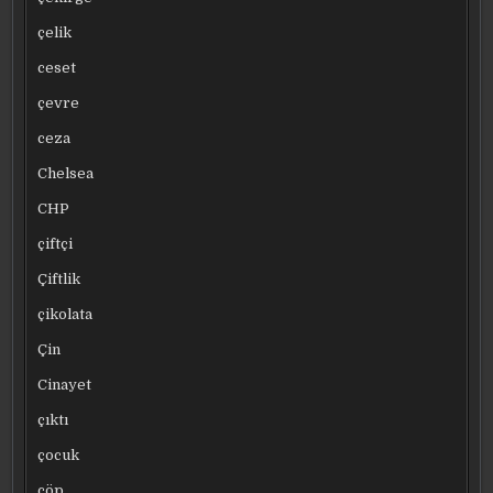
çelik
ceset
çevre
ceza
Chelsea
CHP
çiftçi
Çiftlik
çikolata
Çin
Cinayet
çıktı
çocuk
çöp