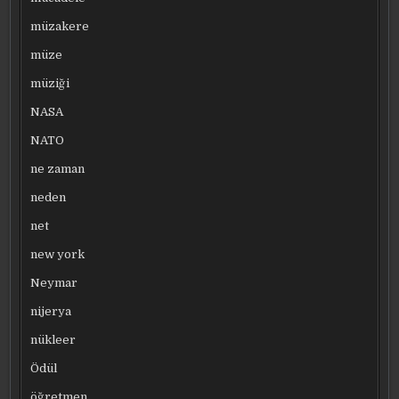
müzakere
müze
müziği
NASA
NATO
ne zaman
neden
net
new york
Neymar
nijerya
nükleer
Ödül
öğretmen