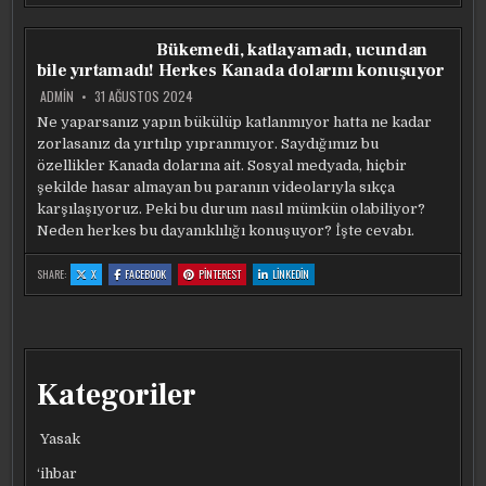
UKRAYNA’YA
UKRAYNA’YA
UKRAYNA’YA
UKRAYNA’YA
1,8
1,8
1,8
1,8
MILYAR
MILYAR
MILYAR
MILYAR
DOLARLIK
DOLARLIK
DOLARLIK
DOLARLIK
Bükemedi, katlayamadı, ucundan
YARDIM
YARDIM
YARDIM
YARDIM
bile yırtamadı! Herkes Kanada dolarını konuşuyor
ADMIN
31 AĞUSTOS 2024
Ne yaparsanız yapın bükülüp katlanmıyor hatta ne kadar
zorlasanız da yırtılıp yıpranmıyor. Saydığımız bu
özellikler Kanada dolarına ait. Sosyal medyada, hiçbir
şekilde hasar almayan bu paranın videolarıyla sıkça
karşılaşıyoruz. Peki bu durum nasıl mümkün olabiliyor?
Neden herkes bu dayanıklılığı konuşuyor? İşte cevabı.
:
:
:
:
SHARE:
X
FACEBOOK
PINTEREST
LINKEDIN
BÜKEMEDI,
BÜKEMEDI,
BÜKEMEDI,
BÜKEMEDI,
KATLAYAMADI,
KATLAYAMADI,
KATLAYAMADI,
KATLAYAMADI,
UCUNDAN
UCUNDAN
UCUNDAN
UCUNDAN
BILE
BILE
BILE
BILE
YIRTAMADI!
YIRTAMADI!
YIRTAMADI!
YIRTAMADI!
HERKES
HERKES
HERKES
HERKES
KANADA
KANADA
KANADA
KANADA
DOLARINI
DOLARINI
DOLARINI
DOLARINI
KONUŞUYOR
KONUŞUYOR
KONUŞUYOR
KONUŞUYOR
Kategoriler
Yasak
‘ihbar