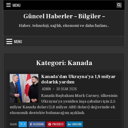
Skip
MENU
to
content
Güncel Haberler – Bilgiler –
Haber, teknoloji, sağlık, ekonomi ve daha fazlası…
MENU
Kategori:
Kanada
Kanada’dan Ukrayna’ya 1,8 milyar
dolarlık yardım
ADMIN
30 OCAK 2026
Kanada Başbakanı Mark Carney, ülkesinin
Ukrayna’ya yeniden inşa çabaları için 2,5
milyar Kanada doları (1,8 milyar ABD doları) değerinde ek
ekonomik destekte bulunacağını açıkladı.
:
:
:
:
SHARE:
X
FACEBOOK
PINTEREST
LINKEDIN
KANADA’DAN
KANADA’DAN
KANADA’DAN
KANADA’DAN