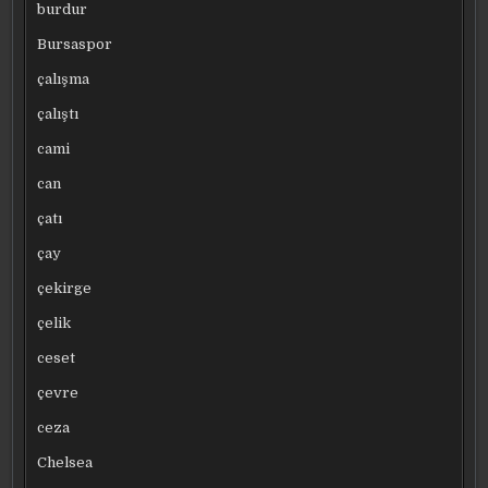
burdur
Bursaspor
çalışma
çalıştı
cami
can
çatı
çay
çekirge
çelik
ceset
çevre
ceza
Chelsea