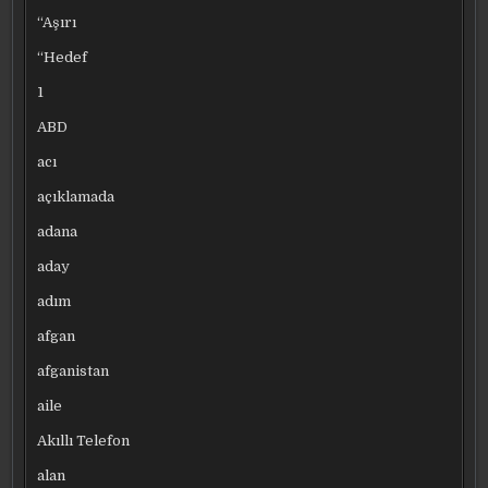
“Aşırı
“Hedef
1
ABD
acı
açıklamada
adana
aday
adım
afgan
afganistan
aile
Akıllı Telefon
alan