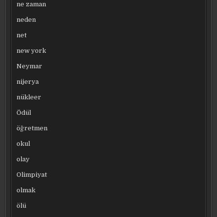
ne zaman
neden
net
new york
Neymar
nijerya
nükleer
Ödül
öğretmen
okul
olay
Olimpiyat
olmak
ölü