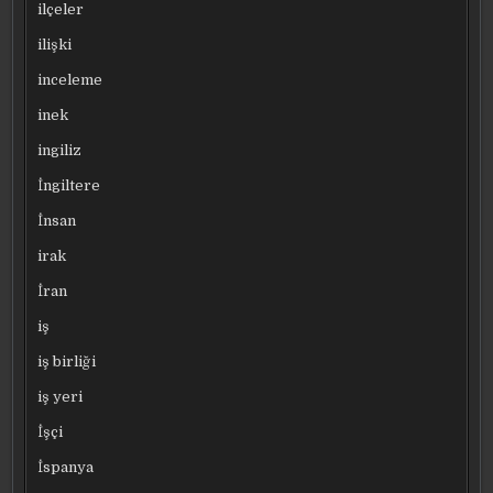
ilçeler
ilişki
inceleme
inek
ingiliz
İngiltere
İnsan
irak
İran
iş
iş birliği
iş yeri
İşçi
İspanya