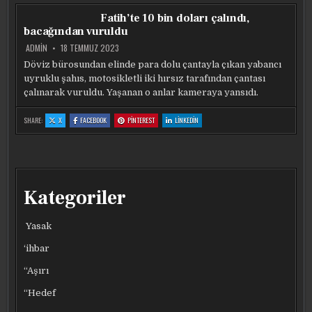
ÇALIŞTIĞI
ÇALIŞTIĞI
ÇALIŞTIĞI
ÇALIŞTIĞI
KASANIN
KASANIN
KASANIN
KASANIN
Fatih’te 10 bin doları çalındı,
ALTINDA
ALTINDA
ALTINDA
ALTINDA
KALDI
KALDI
KALDI
KALDI
bacağından vuruldu
ADMIN
18 TEMMUZ 2023
Döviz bürosundan elinde para dolu çantayla çıkan yabancı
uyruklu şahıs, motosikletli iki hırsız tarafından çantası
çalınarak vuruldu. Yaşanan o anlar kameraya yansıdı.
:
:
:
:
SHARE:
X
FACEBOOK
PINTEREST
LINKEDIN
FATIH’TE
FATIH’TE
FATIH’TE
FATIH’TE
10
10
10
10
BIN
BIN
BIN
BIN
DOLARI
DOLARI
DOLARI
DOLARI
ÇALINDI,
ÇALINDI,
ÇALINDI,
ÇALINDI,
BACAĞINDAN
BACAĞINDAN
BACAĞINDAN
BACAĞINDAN
VURULDU
VURULDU
VURULDU
VURULDU
Kategoriler
Yasak
‘ihbar
“Aşırı
“Hedef