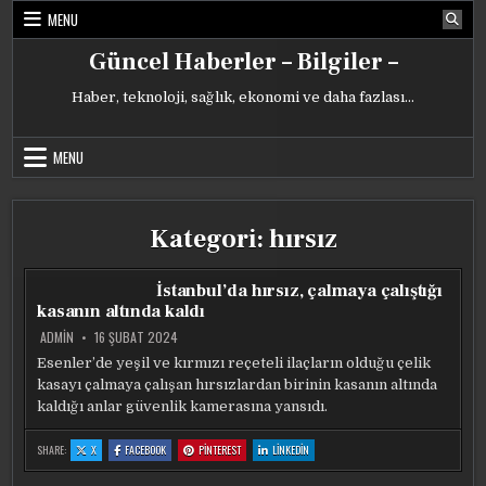
Skip
MENU
to
content
Güncel Haberler – Bilgiler –
Haber, teknoloji, sağlık, ekonomi ve daha fazlası…
MENU
Kategori:
hırsız
İstanbul’da hırsız, çalmaya çalıştığı
kasanın altında kaldı
ADMIN
16 ŞUBAT 2024
Esenler’de yeşil ve kırmızı reçeteli ilaçların olduğu çelik
kasayı çalmaya çalışan hırsızlardan birinin kasanın altında
kaldığı anlar güvenlik kamerasına yansıdı.
:
:
:
:
SHARE:
X
FACEBOOK
PINTEREST
LINKEDIN
İSTANBUL’DA
İSTANBUL’DA
İSTANBUL’DA
İSTANBUL’DA
HIRSIZ,
HIRSIZ,
HIRSIZ,
HIRSIZ,
ÇALMAYA
ÇALMAYA
ÇALMAYA
ÇALMAYA