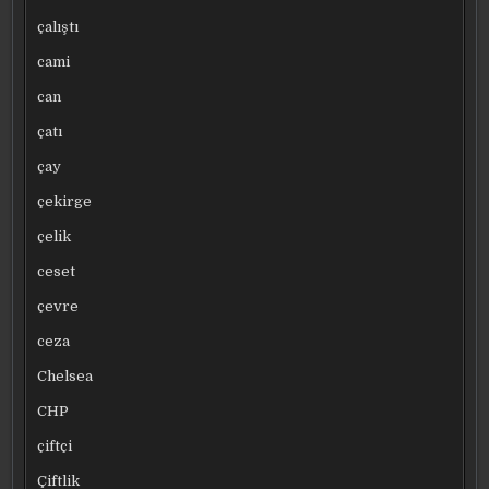
çalıştı
cami
can
çatı
çay
çekirge
çelik
ceset
çevre
ceza
Chelsea
CHP
çiftçi
Çiftlik