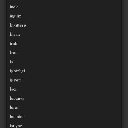
inek
ingiliz
İngiltere
İnsan
irak
İran
iş
iş birliği
iş yeri
İşçi
İspanya
İsrail
İstanbul
istiyor