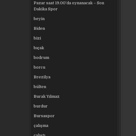
Pazar saat 19.00’da oynanacak – Son
Dakika Spor
beyin
Biden
bizi
bıçak
bodrum
borcu
Brezilya
bülten
Burak Yılmaz
burdur
Bursaspor
çalışma
çalıştı