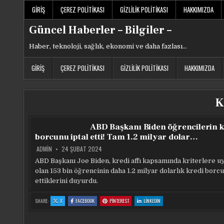
Skip
GIRIŞ
ÇEREZ POLITIKASI
GIZLILIK POLITIKASI
HAKKIMIZDA
to
content
Güncel Haberler – Bilgiler –
Haber, teknoloji, sağlık, ekonomi ve daha fazlası…
GIRIŞ
ÇEREZ POLITIKASI
GIZLILIK POLITIKASI
HAKKIMIZDA
K
ABD Başkanı Biden öğrencilerin k
borcunu iptal etti! Tam 1.2 milyar dolar…
ADMIN
24 ŞUBAT 2024
ABD Başkanı Joe Biden, kredi affı kapsamında kriterlere u
olan 153 bin öğrencinin daha 1.2 milyar dolarlık kredi borcu
ettiklerini duyurdu.
:
:
:
:
SHARE:
X
FACEBOOK
PINTEREST
LINKEDIN
ABD
ABD
ABD
ABD
BAŞKANI
BAŞKANI
BAŞKANI
BAŞKANI
BIDEN
BIDEN
BIDEN
BIDEN
ÖĞRENCILERIN
ÖĞRENCILERIN
ÖĞRENCILERIN
ÖĞRENCILERIN