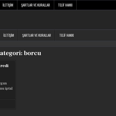
İLETIŞIM
ŞARTLAR VE KURALLAR
TELIF HAKKI
İLETIŞIM
ŞARTLAR VE KURALLAR
TELIF HAKKI
ategori:
borcu
redi
ygun
nu iptal