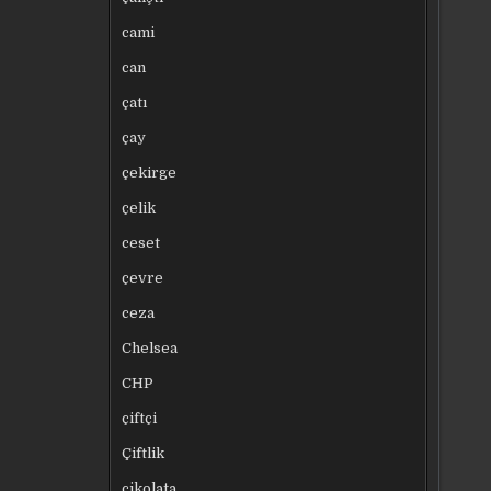
cami
can
çatı
çay
çekirge
çelik
ceset
çevre
ceza
Chelsea
CHP
çiftçi
Çiftlik
çikolata