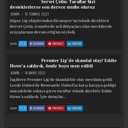
Servet Çetin: Taraftar bizi
GELENI
GELENI
GELENI
GELENI
YAPACAĞIZ
YAPACAĞIZ
YAPACAĞIZ
YAPACAĞIZ
desteklerlerse son derece mutlu oluruz
ADMIN
18 TEMMUZ 2023
Süper Lig ekiplerinden Sivasspor’un teknik direktörü
Servet Çetin, transferde acil ihtiyaçları olan mevkilerde
arayışlarının devam ettiğini söyledi.
:
:
:
:
SHARE:
X
FACEBOOK
PINTEREST
LINKEDIN
SERVET
SERVET
SERVET
SERVET
ÇETIN:
ÇETIN:
ÇETIN:
ÇETIN:
TARAFTAR
TARAFTAR
TARAFTAR
TARAFTAR
BIZI
BIZI
BIZI
BIZI
DESTEKLERLERSE
DESTEKLERLERSE
DESTEKLERLERSE
DESTEKLERLERSE
Premier Lig’de skandal olay! Eddie
SON
SON
SON
SON
DERECE
DERECE
DERECE
DERECE
Howe’a saldırdı, ömür boyu men edildi
MUTLU
MUTLU
MUTLU
MUTLU
OLURUZ
OLURUZ
OLURUZ
OLURUZ
ADMIN
16 MAYIS 2023
İngiltere Premier Lig’de skandal bir olay meydana geldi.
Leeds United ile Newcastle United’ın karşı karşıya geldiği
mücadelede sahaya giren taraftar teknik direktör Eddie
Howe’a saldırdı. İşte detaylar…
:
:
:
:
SHARE:
X
FACEBOOK
PINTEREST
LINKEDIN
PREMIER
PREMIER
PREMIER
PREMIER
LIG’DE
LIG’DE
LIG’DE
LIG’DE
SKANDAL
SKANDAL
SKANDAL
SKANDAL
OLAY!
OLAY!
OLAY!
OLAY!
EDDIE
EDDIE
EDDIE
EDDIE
HOWE’A
HOWE’A
HOWE’A
HOWE’A
SALDIRDI,
SALDIRDI,
SALDIRDI,
SALDIRDI,