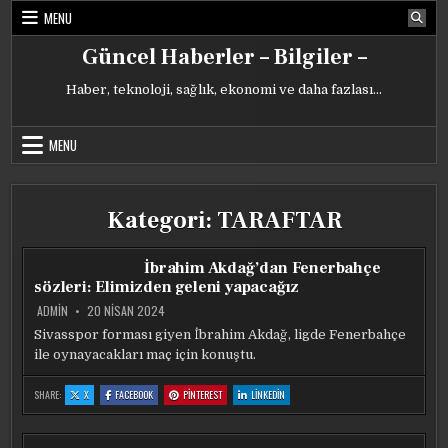
Skip
MENU
to
content
Güncel Haberler – Bilgiler –
Haber, teknoloji, sağlık, ekonomi ve daha fazlası…
MENU
Kategori:
TARAFTAR
İbrahim Akdağ’dan Fenerbahçe
sözleri: Elimizden geleni yapacağız
ADMIN
20 NISAN 2024
Sivasspor forması giyen İbrahim Akdağ, ligde Fenerbahçe
ile oynayacakları maç için konuştu.
:
:
:
:
SHARE:
X
FACEBOOK
PINTEREST
LINKEDIN
İBRAHIM
İBRAHIM
İBRAHIM
İBRAHIM
AKDAĞ’DAN
AKDAĞ’DAN
AKDAĞ’DAN
AKDAĞ’DAN
FENERBAHÇE
FENERBAHÇE
FENERBAHÇE
FENERBAHÇE
SÖZLERI:
SÖZLERI:
SÖZLERI:
SÖZLERI:
ELIMIZDEN
ELIMIZDEN
ELIMIZDEN
ELIMIZDEN