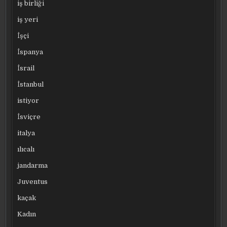
iş birliği
iş yeri
İşçi
İspanya
İsrail
İstanbul
istiyor
İsviçre
italya
ılıcalı
jandarma
Juventus
kaçak
Kadın