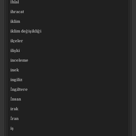
Ihlal
ihracat
iklim
iklim değişikliği
ilçeler
ilişki
inceleme
inek
ingiliz
İngiltere
İnsan
irak
İran
iş