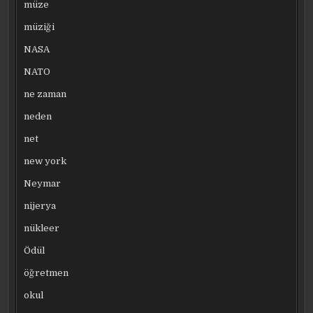
müze
müziği
NASA
NATO
ne zaman
neden
net
new york
Neymar
nijerya
nükleer
Ödül
öğretmen
okul