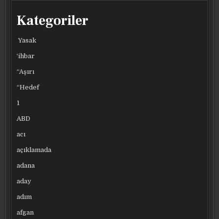
ÖMÜR
ÖMÜR
ÖMÜR
ÖMÜR
BOYU
BOYU
BOYU
BOYU
MEN
MEN
MEN
MEN
Kategoriler
EDILDI
EDILDI
EDILDI
EDILDI
Yasak
‘ihbar
“Aşırı
“Hedef
1
ABD
acı
açıklamada
adana
aday
adım
afgan