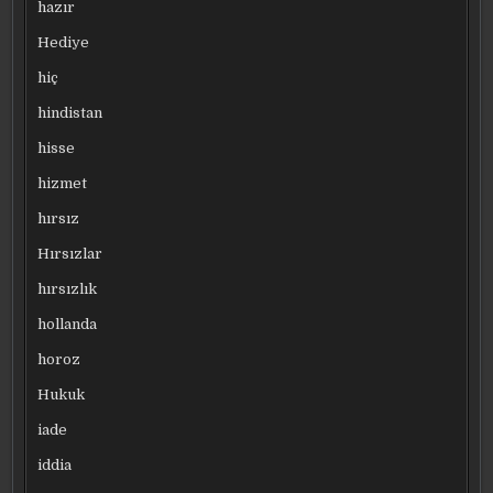
hazır
Hediye
hiç
hindistan
hisse
hizmet
hırsız
Hırsızlar
hırsızlık
hollanda
horoz
Hukuk
iade
iddia