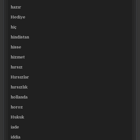
hazır
Hediye
hiç
hindistan
hisse
hizmet
hırsız
Hırsızlar
hırsızlık
hollanda
horoz
Hukuk
iade
iddia