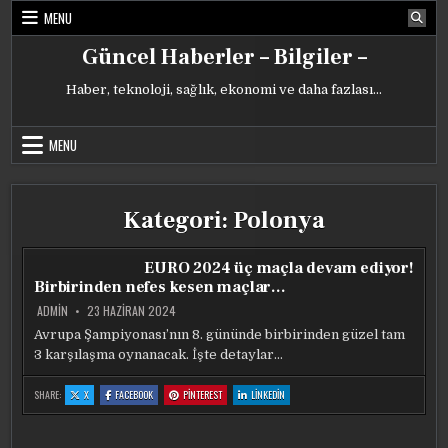
Skip
MENU
to
content
Güncel Haberler – Bilgiler –
Haber, teknoloji, sağlık, ekonomi ve daha fazlası…
MENU
Kategori:
Polonya
EURO 2024 üç maçla devam ediyor!
Birbirinden nefes kesen maçlar…
ADMIN
23 HAZIRAN 2024
Avrupa Şampiyonası’nın 8. gününde birbirinden güzel tam
3 karşılaşma oynanacak. İşte detaylar…
:
:
:
:
SHARE:
X
FACEBOOK
PINTEREST
LINKEDIN
EURO
EURO
EURO
EURO
2024
2024
2024
2024
ÜÇ
ÜÇ
ÜÇ
ÜÇ
MAÇLA
MAÇLA
MAÇLA
MAÇLA
DEVAM
DEVAM
DEVAM
DEVAM