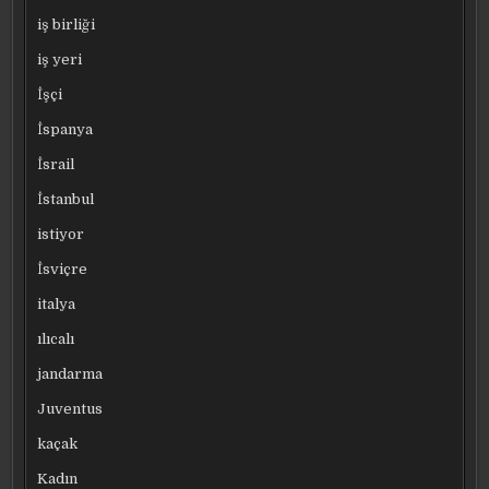
iş birliği
iş yeri
İşçi
İspanya
İsrail
İstanbul
istiyor
İsviçre
italya
ılıcalı
jandarma
Juventus
kaçak
Kadın