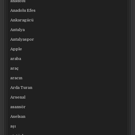
anadolu
Anadolu Efes
Ankaragücü
Antalya
Antalyaspor
Apple
araba
araç
aracın
Arda Turan
Arsenal
asansör
Aselsan
aşı