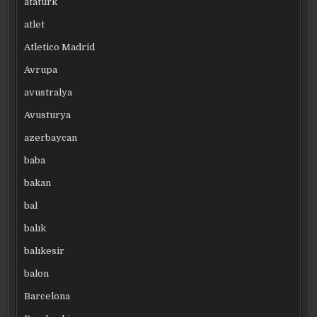
atatürk
atlet
Atletico Madrid
Avrupa
avustralya
Avusturya
azerbaycan
baba
bakan
bal
balık
balıkesir
balon
Barcelona