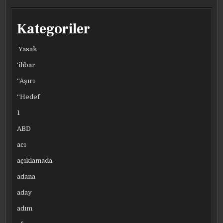
EDIYOR!
EDIYOR!
EDIYOR!
EDIYOR!
BIRBIRINDEN
BIRBIRINDEN
BIRBIRINDEN
BIRBIRINDEN
NEFES
NEFES
NEFES
NEFES
KESEN
KESEN
KESEN
KESEN
MAÇLAR…
MAÇLAR…
MAÇLAR…
MAÇLAR…
Kategoriler
Yasak
‘ihbar
“Aşırı
“Hedef
1
ABD
acı
açıklamada
adana
aday
adım