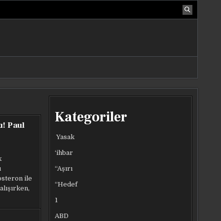
Kategoriler
ı! Paul
Yasak
‘ihbar
x
“Aşırı
u
steron ile
“Hedef
alışırken,
1
ABD