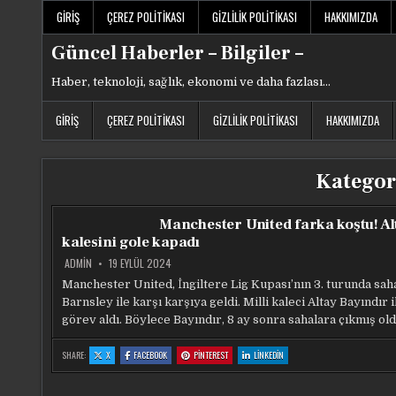
Skip
GIRIŞ
ÇEREZ POLITIKASI
GIZLILIK POLITIKASI
HAKKIMIZDA
to
content
Güncel Haberler – Bilgiler –
Haber, teknoloji, sağlık, ekonomi ve daha fazlası…
GIRIŞ
ÇEREZ POLITIKASI
GIZLILIK POLITIKASI
HAKKIMIZDA
Kategor
Manchester United farka koştu! Al
kalesini gole kapadı
ADMIN
19 EYLÜL 2024
Manchester United, İngiltere Lig Kupası’nın 3. turunda sah
Barnsley ile karşı karşıya geldi. Milli kaleci Altay Bayındır i
görev aldı. Böylece Bayındır, 8 ay sonra sahalara çıkmış old
:
:
:
:
SHARE:
X
FACEBOOK
PINTEREST
LINKEDIN
MANCHESTER
MANCHESTER
MANCHESTER
MANCHESTER
UNITED
UNITED
UNITED
UNITED
FARKA
FARKA
FARKA
FARKA
KOŞTU!
KOŞTU!
KOŞTU!
KOŞTU!