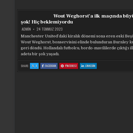
ALTAY
ALTAY
ALTAY
ALTAY
KALESINI
KALESINI
KALESINI
KALESINI
GOLE
GOLE
GOLE
GOLE
KAPADI
KAPADI
KAPADI
KAPADI
Wout Weghorst’a ilk maçında büy
şok! Hiç beklemiyordu
ADMIN
24 TEMMUZ 2023
Manchester United’daki kiralık dönemi sona eren eski Beşi
Wout Weghorst, bonservisini elinde bulunduran Burnley k
geri döndü. Hollandalı futbolcu, bordo-mavililerde çıktığı i
adeta bir şok yaşadı.
:
:
:
:
SHARE:
X
FACEBOOK
PINTEREST
LINKEDIN
WOUT
WOUT
WOUT
WOUT
WEGHORST’A
WEGHORST’A
WEGHORST’A
WEGHORST’A
ILK
ILK
ILK
ILK
MAÇINDA
MAÇINDA
MAÇINDA
MAÇINDA
BÜYÜK
BÜYÜK
BÜYÜK
BÜYÜK
ŞOK!
ŞOK!
ŞOK!
ŞOK!
HIÇ
HIÇ
HIÇ
HIÇ
BEKLEMIYORDU
BEKLEMIYORDU
BEKLEMIYORDU
BEKLEMIYORDU