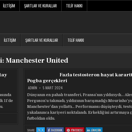
İLETIŞIM
ŞARTLAR VE KURALLAR
TELIF HAKKI
İLETIŞIM
ŞARTLAR VE KURALLAR
TELIF HAKKI
i:
Manchester United
tay
Fazla testosteron hayat karartt
Pogba gerçekleri
ADMIN
5 MART 2024
asında
Dünyanın en pahalı transferi, Fransa’nın yıldızıydı… Ale
lk 11’de
Ferguson’u takmadı, yıldızının barışmadığı Mourinho’y
u.
Manchester’dan yollattı… Performansı düşüşteydi, testo
yakalanınca kariyeri noktalandı. Erkekliğini artırmaya ç
futboldan oldu.
:
:
:
:
SHARE:
X
FACEBOOK
PINTEREST
LINKEDIN