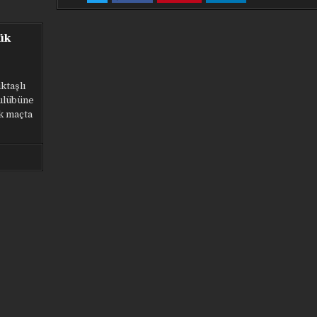
FAZLA
FAZLA
FAZLA
FAZLA
TESTOSTERON
TESTOSTERON
TESTOSTERON
TESTOSTERON
HAYAT
HAYAT
HAYAT
HAYAT
KARARTTI!
KARARTTI!
KARARTTI!
KARARTTI!
PAUL
PAUL
PAUL
PAUL
ük
POGBA
POGBA
POGBA
POGBA
GERÇEKLERI
GERÇEKLERI
GERÇEKLERI
GERÇEKLERI
ktaşlı
ulübüne
lk maçta