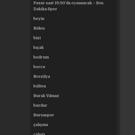
Pazar saat 19.00’da oynanacak – Son
Dakika Spor
beyin
Biden
bizi
bıçak
bodrum
borcu
Brezilya
bülten
Burak Yılmaz
burdur
Bursaspor
çalışma
çalıştı