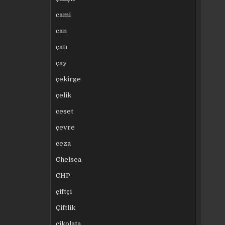
cami
can
çatı
çay
çekirge
çelik
ceset
çevre
ceza
Chelsea
CHP
çiftçi
Çiftlik
çikolata