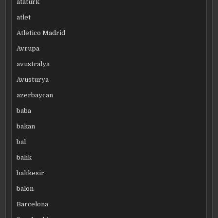
atatürk
atlet
Atletico Madrid
Avrupa
avustralya
Avusturya
azerbaycan
baba
bakan
bal
balık
balıkesir
balon
Barcelona