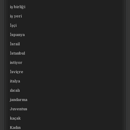
iş birliği
iş yeri
İşçi
İspanya
İsrail
İstanbul
istiyor
İsviçre
italya
ılıcalı
jandarma
Juventus
kaçak
Kadın