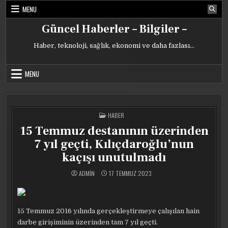
Skip
MENU
to
content
Güncel Haberler – Bilgiler –
Haber, teknoloji, sağlık, ekonomi ve daha fazlası…
MENU
POSTED
HABER
IN
15 Temmuz destanının üzerinden
7 yıl geçti, Kılıçdaroğlu’nun
kaçışı unutulmadı
ADMIN
17 TEMMUZ 2023
15 Temmuz 2016 yılında gerçekleştirmeye çalışılan hain
darbe girişiminin üzerinden tam 7 yıl geçti.