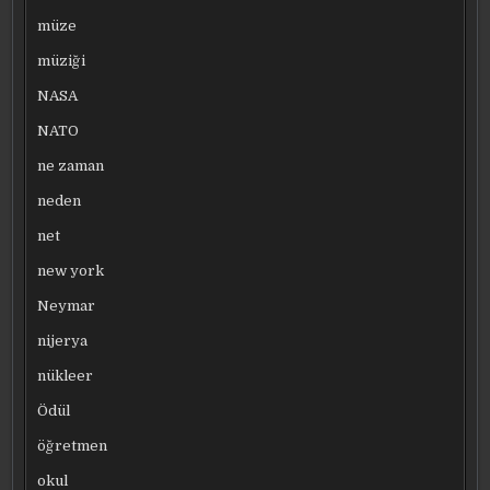
müze
müziği
NASA
NATO
ne zaman
neden
net
new york
Neymar
nijerya
nükleer
Ödül
öğretmen
okul