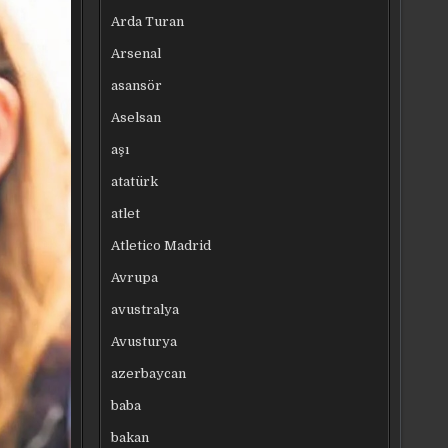
Arda Turan
Arsenal
asansör
Aselsan
aşı
atatürk
atlet
Atletico Madrid
Avrupa
avustralya
Avusturya
azerbaycan
baba
bakan