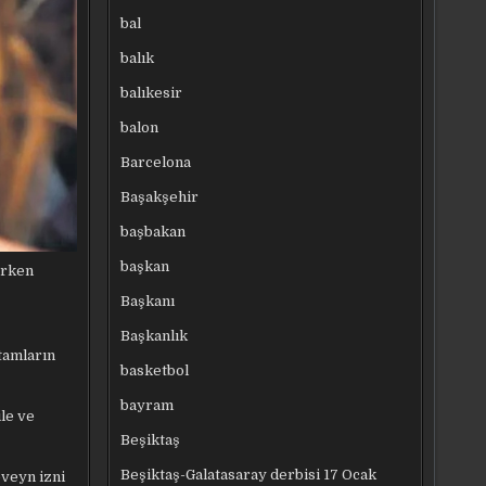
bal
balık
balıkesir
balon
Barcelona
Başakşehir
başbakan
başkan
erken
Başkanı
Başkanlık
tamların
basketbol
bayram
le ve
Beşiktaş
Beşiktaş-Galatasaray derbisi 17 Ocak
eveyn izni