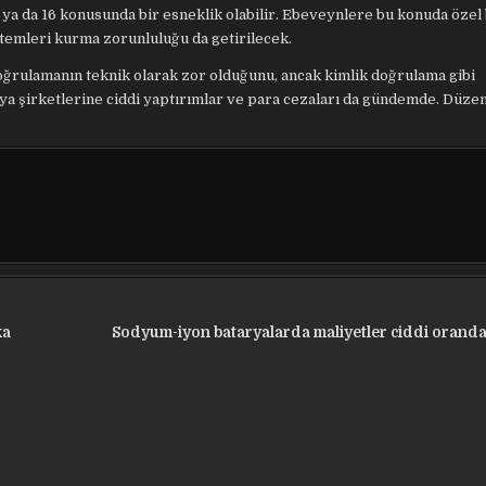
 ya da 16 konusunda bir esneklik olabilir. Ebeveynlere bu konuda özel b
temleri kurma zorunluluğu da getirilecek.
oğrulamanın teknik olarak zor olduğunu, ancak kimlik doğrulama gibi
a şirketlerine ciddi yaptırımlar ve para cezaları da gündemde. Düz
ka
Sodyum-iyon bataryalarda maliyetler ciddi oranda