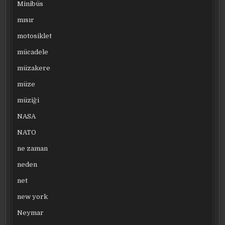
Minibüs
mısır
motosiklet
mücadele
müzakere
müze
müziği
NASA
NATO
ne zaman
neden
net
new york
Neymar