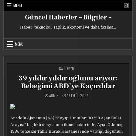
Skip
MENU
to
content
Güncel Haberler – Bilgiler –
Haber, teknoloji, sağlık, ekonomi ve daha fazlası…
MENU
POSTED
HABER
IN
39 yıldır yıldır oğlunu arıyor:
Bebeğimi ABD’ye Kaçırdılar
ADMIN
17 EYLÜL 2024
Anadolu Ajansının (AA) “Kayıp Umutlar: 30 Yılı Aşan Evlat
Arayışı” başlıklı dosyasının ikinci haberinde, Ayşe Ödemiş,
1985’te Zekai Tahir Burak Hastanesi’nde yaptığı doğumun