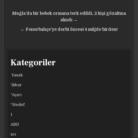
Yazı
Muğla’da bir bebek ormana terk edildi, 2 kişi gözaltına
gezinmesi
alındı →
← Fenerbahçe’ye derbi öncesi 4 müjde birden!
Kategoriler
Yasak
‘ihbar
“Aşırı
“Hedef
1
ABD
acı