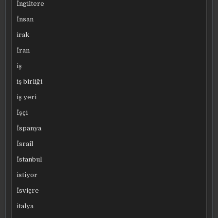
İngiltere
İnsan
irak
İran
iş
iş birliği
iş yeri
İşçi
İspanya
İsrail
İstanbul
istiyor
İsviçre
italya