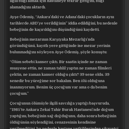
ilgili bilgi almak için hastaneye tekrar gittiğini, bilgi
alamadığını aktardı.
Ayşe Ödemiş, “Ankara’daki ve Adana’daki çocukların aynı
tarihlerde ABD’ye verildiğinin” iddia edildiğini, bu nedenle
bebeğinin de kaçırıldığını düşündüğünü kaydetti.
Bebeğinin mezarının Karşıyaka Mezarlığı’nda
göründüğünü, kayıtlı yere gittiğinde ise mezar yerinin
bulunmadığını söyleyen Ayşe Ödemiş, şöyle konuştu:
“Ölüm sebebi kanser çıktı. Bir saatin içinde ne zaman
muayene ettin, ne zaman tahlil yaptın ne zaman filmleri
çektin, ne zaman kanser olduğu çıktı? 39 sene oldu. 39
senedir bu yüreğime sor bakalım. Ben ölü olduğuna
inanmıyorum. Benim üç çocuğum var ama o da benim
çocuğum.”
Çocuğunun ölümüyle ilgili savcılığa yaptığı başvuruda,
“1985’te Ankara Zekai Tahir Burak Hastanesi’nde doğum
yaptığını, bebeğinin sağ doğduğunu, daha sonra bebeğinin
öldüğünün söylendiğini, cenazesinin kendisine
verilmediğini, bu nedenle hastane yetkililerinden şikayetçi