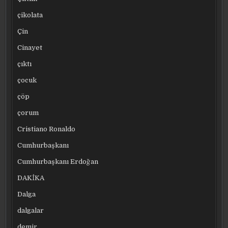
çikolata
Çin
Cinayet
çıktı
çocuk
çöp
çorum
Cristiano Ronaldo
Cumhurbaşkanı
Cumhurbaşkanı Erdoğan
DAKİKA
Dalga
dalgalar
demir