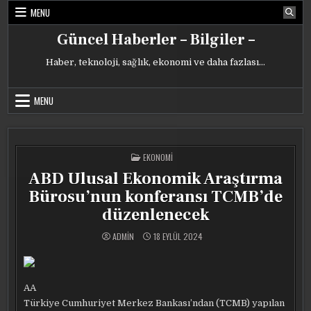
Skip
MENU
to
content
Güncel Haberler – Bilgiler –
Haber, teknoloji, sağlık, ekonomi ve daha fazlası…
MENU
POSTED
EKONOMI
IN
ABD Ulusal Ekonomik Araştırma
Bürosu’nun konferansı TCMB’de
düzenlenecek
ADMIN
18 EYLÜL 2024
AA
Türkiye Cumhuriyet Merkez Bankası’ndan (TCMB) yapılan