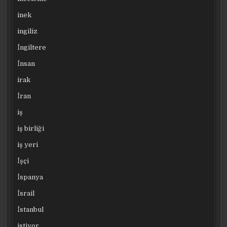
inek
ingiliz
İngiltere
İnsan
irak
İran
iş
iş birliği
iş yeri
İşçi
İspanya
İsrail
İstanbul
istiyor