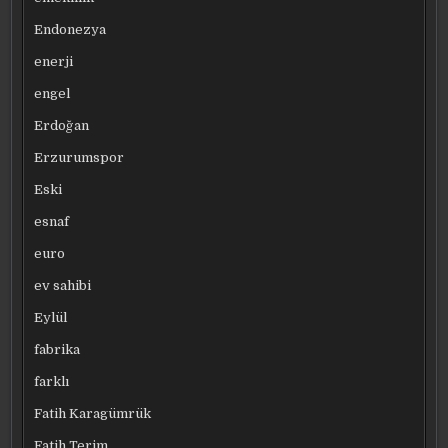
Endonezya
enerji
engel
Erdoğan
Erzurumspor
Eski
esnaf
euro
ev sahibi
Eylül
fabrika
farklı
Fatih Karagümrük
Fatih Terim