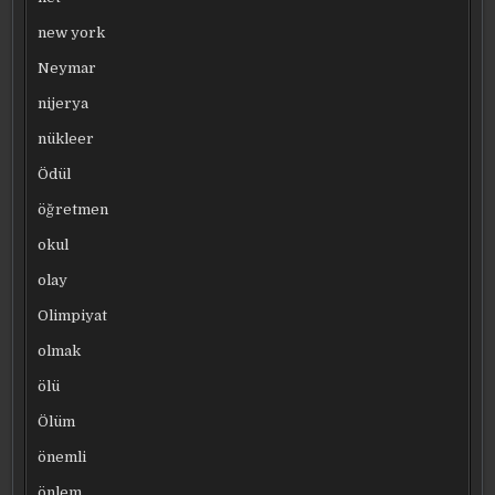
new york
Neymar
nijerya
nükleer
Ödül
öğretmen
okul
olay
Olimpiyat
olmak
ölü
Ölüm
önemli
önlem