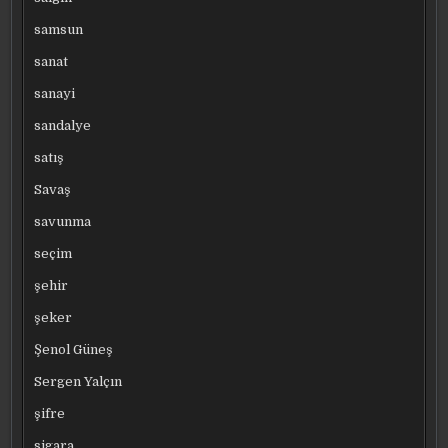
samsun
sanat
sanayi
sandalye
satış
Savaş
savunma
seçim
şehir
şeker
Şenol Güneş
Sergen Yalçın
şifre
sigara