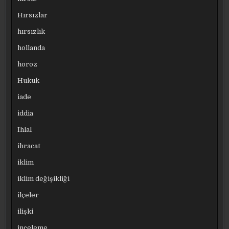
Hırsızlar
hırsızlık
hollanda
horoz
Hukuk
iade
iddia
Ihlal
ihracat
iklim
iklim değişikliği
ilçeler
ilişki
inceleme