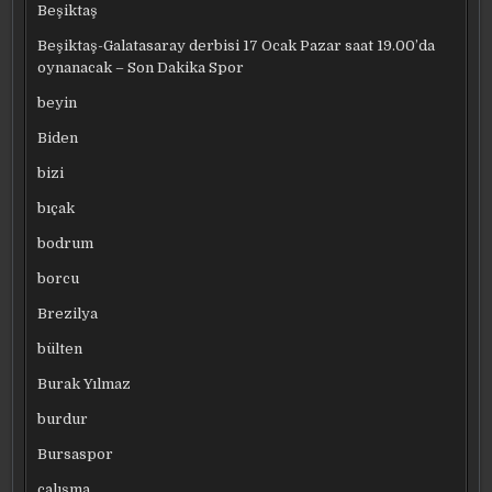
Beşiktaş
Beşiktaş-Galatasaray derbisi 17 Ocak Pazar saat 19.00’da
oynanacak – Son Dakika Spor
beyin
Biden
bizi
bıçak
bodrum
borcu
Brezilya
bülten
Burak Yılmaz
burdur
Bursaspor
çalışma