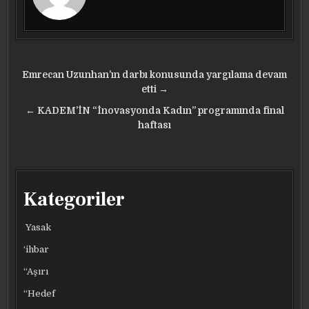
Yazı
Emrecan Uzunhan’ın darbı konusunda yargılama devam
gezinmesi
etti →
← KADEM’İN “İnovasyonda Kadın” programında final
haftası
Kategoriler
Yasak
‘ihbar
“Aşırı
“Hedef