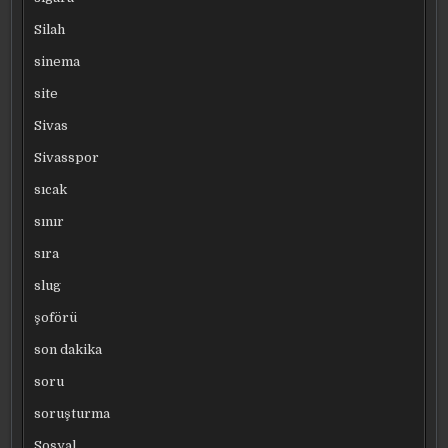
Silah
sinema
site
Sivas
Sivasspor
sıcak
sınır
sıra
slug
şoförü
son dakika
soru
soruşturma
Sosyal