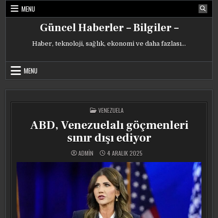
Skip
MENU
to
content
Güncel Haberler – Bilgiler –
Haber, teknoloji, sağlık, ekonomi ve daha fazlası…
MENU
POSTED
VENEZUELA
IN
ABD, Venezuelalı göçmenleri
sınır dışı ediyor
ADMIN
4 ARALIK 2025