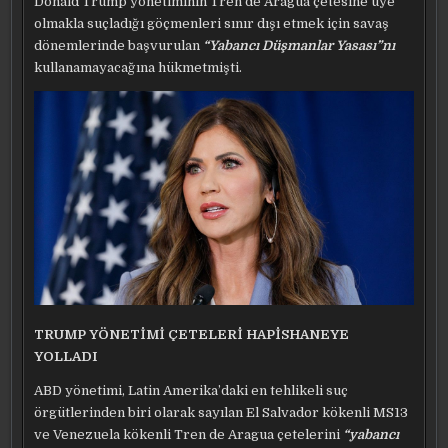
Donald Trump yönetiminin Tren de Aragua çetesine üye
olmakla suçladığı göçmenleri sınır dışı etmek için savaş
dönemlerinde başvurulan
“Yabancı Düşmanlar Yasası”nı
kullanamayacağına hükmetmişti.
TRUMP YÖNETİMİ ÇETELERİ HAPİSHANEYE
YOLLADI
ABD yönetimi, Latin Amerika’daki en tehlikeli suç
örgütlerinden biri olarak sayılan El Salvador kökenli MS13
ve Venezuela kökenli Tren de Aragua çetelerini
“yabancı