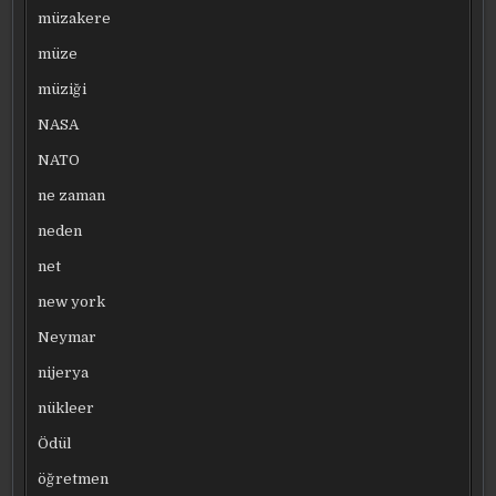
müzakere
müze
müziği
NASA
NATO
ne zaman
neden
net
new york
Neymar
nijerya
nükleer
Ödül
öğretmen