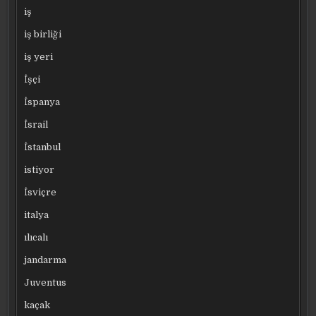
iş
iş birliği
iş yeri
İşçi
İspanya
İsrail
İstanbul
istiyor
İsviçre
italya
ılıcalı
jandarma
Juventus
kaçak