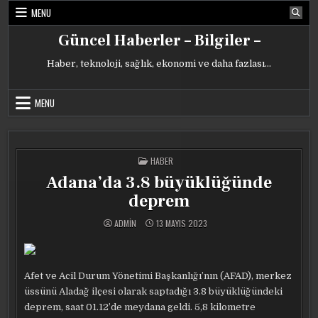
Skip
MENU
to
content
Güncel Haberler – Bilgiler –
Haber, teknoloji, sağlık, ekonomi ve daha fazlası…
MENU
POSTED
HABER
IN
Adana’da 3.8 büyüklüğünde
deprem
ADMIN
13 MAYIS 2023
Afet ve Acil Durum Yönetimi Başkanlığı’nın (AFAD), merkez
üssünü Aladağ ilçesi olarak saptadığı 3.8 büyüklüğündeki
deprem, saat 01.12’de meydana geldi. 5,8 kilometre