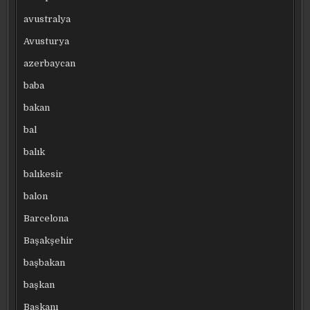
avustralya
Avusturya
azerbaycan
baba
bakan
bal
balık
balıkesir
balon
Barcelona
Başakşehir
başbakan
başkan
Başkanı