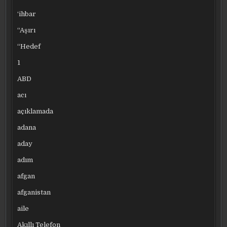
‘ihbar
“Aşırı
“Hedef
1
ABD
acı
açıklamada
adana
aday
adım
afgan
afganistan
aile
Akıllı Telefon