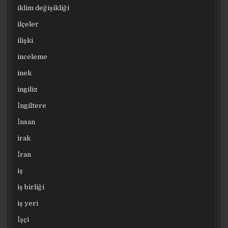
iklim değişikliği
ilçeler
ilişki
inceleme
inek
ingiliz
İngiltere
İnsan
irak
İran
iş
iş birliği
iş yeri
İşçi