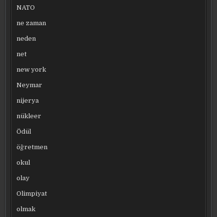
NATO
ne zaman
neden
net
new york
Neymar
nijerya
nükleer
Ödül
öğretmen
okul
olay
Olimpiyat
olmak