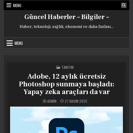
Skip
MENU
to
content
Güncel Haberler – Bilgiler –
Haber, teknoloji, sağlık, ekonomi ve daha fazlası…
MENU
POSTED
TANITIM
IN
Adobe, 12 aylık ücretsiz
Photoshop sunmaya başladı:
Yapay zeka araçları da var
ADMIN
27 KASIM 2025