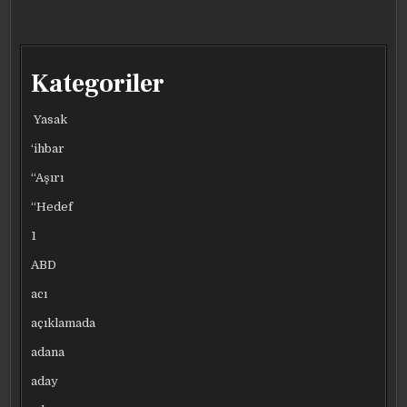
Kategoriler
Yasak
‘ihbar
“Aşırı
“Hedef
1
ABD
acı
açıklamada
adana
aday