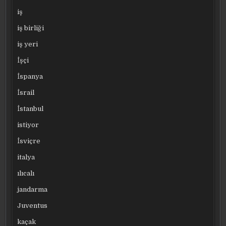
iş
iş birliği
iş yeri
İşçi
İspanya
İsrail
İstanbul
istiyor
İsviçre
italya
ılıcalı
jandarma
Juventus
kaçak