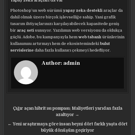
Yapay zeka araçları da var
Photoshop’un web sürümü
yapay zeka destekli
araçlar da
dahil olmak üzere birçok işlevselliğe sahip. Yani grafik
tasarım ihtiyaçlarınızı karşılayabilecek kapasitede geniş
bir
araç seti
sunuyor. Yazılımın web versiyonu da oldukça
güçlü. Adobe, bu kampanyayla hem
web tabanlı
ürünlerinin
kullanımını artırmayı hem de ekosistemindeki
bulut
servislerine
daha fazla kullanıcı çekmeyi hedefliyor.
Author:
admin
Yazı
Çığır açan hibrit ısı pompası: Maliyetleri yarıdan fazla
gezinmesi
azaltıyor →
← Yeni araştırmaya göre insan beyni dört farklı yaşta dört
büyük dönüşüm geçiriyor