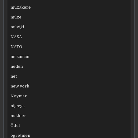
müzakere
müze
müziği
NASA
NATO
ne zaman
neden
net
new york
Neymar
nijerya
nükleer
Ödül
öğretmen