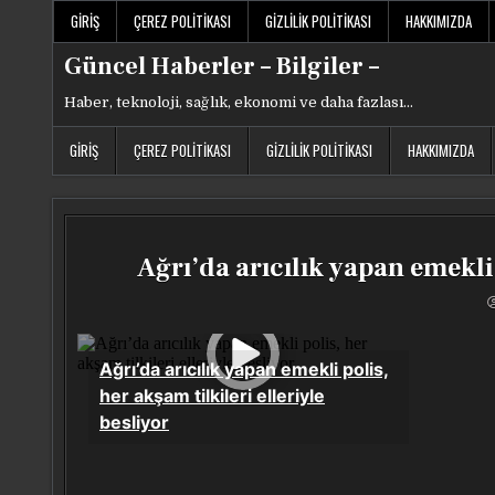
Skip
GIRIŞ
ÇEREZ POLITIKASI
GIZLILIK POLITIKASI
HAKKIMIZDA
to
content
Güncel Haberler – Bilgiler –
Haber, teknoloji, sağlık, ekonomi ve daha fazlası…
GIRIŞ
ÇEREZ POLITIKASI
GIZLILIK POLITIKASI
HAKKIMIZDA
Ağrı’da arıcılık yapan emekli 