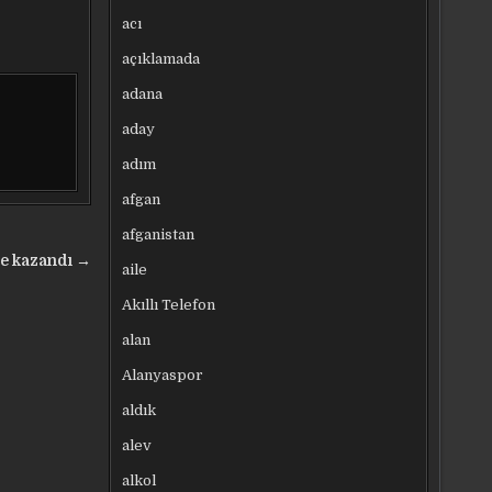
acı
açıklamada
adana
aday
adım
afgan
afganistan
ne kazandı →
aile
Akıllı Telefon
alan
Alanyaspor
aldık
alev
alkol