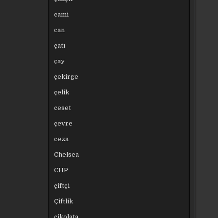
cami
can
çatı
çay
çekirge
çelik
ceset
çevre
ceza
Chelsea
CHP
çiftçi
Çiftlik
çikolata