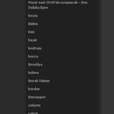
Pazar saat 19.00’da oynanacak – Son
Dakika Spor
beyin
Biden
bizi
bıçak
bodrum
borcu
Brezilya
bülten
Burak Yılmaz
burdur
Bursaspor
çalışma
çalıştı