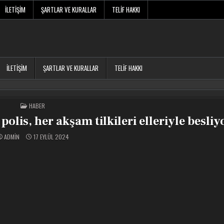
İLETIŞIM
ŞARTLAR VE KURALLAR
TELIF HAKKI
İLETIŞIM
ŞARTLAR VE KURALLAR
TELIF HAKKI
POSTED
HABER
IN
polis, her akşam tilkileri elleriyle besliy
ADMIN
17 EYLÜL 2024