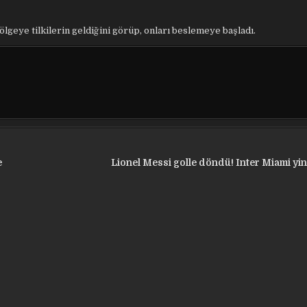
bölgeye tilkilerin geldiğini görüp, onları beslemeye başladı.
e
Lionel Messi golle döndü! Inter Miami yi