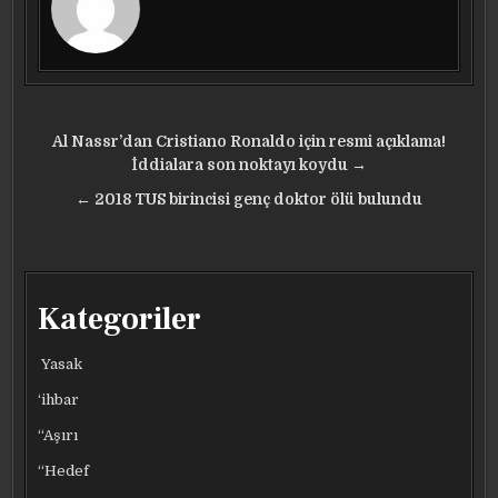
Yazı
Al Nassr’dan Cristiano Ronaldo için resmi açıklama!
gezinmesi
İddialara son noktayı koydu →
← 2018 TUS birincisi genç doktor ölü bulundu
Kategoriler
Yasak
‘ihbar
“Aşırı
“Hedef