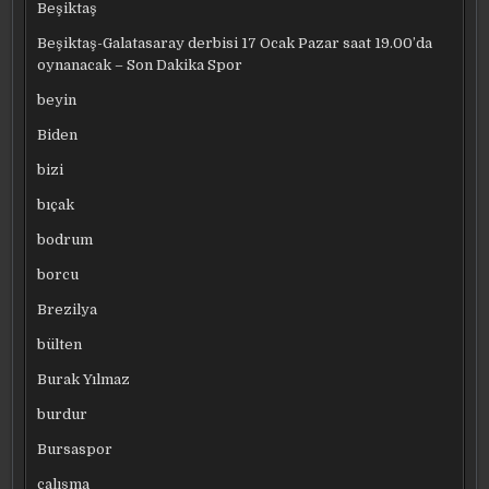
Beşiktaş
Beşiktaş-Galatasaray derbisi 17 Ocak Pazar saat 19.00’da
oynanacak – Son Dakika Spor
beyin
Biden
bizi
bıçak
bodrum
borcu
Brezilya
bülten
Burak Yılmaz
burdur
Bursaspor
çalışma