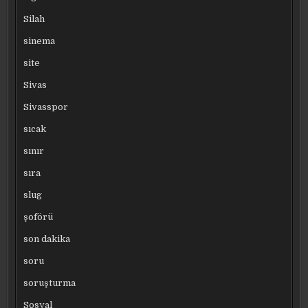
Silah
sinema
site
Sivas
Sivasspor
sıcak
sınır
sıra
slug
şoförü
son dakika
soru
soruşturma
Sosyal