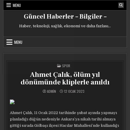
Skip
MENU
to
content
Güncel Haberler – Bilgiler –
Haber, teknoloji, sağlık, ekonomi ve daha fazlası…
MENU
POSTED
SPOR
IN
Ahmet Çalık, ölüm yıl
dönümünde kliplerle anıldı
ADMIN
12 OCAK 2023
Ahmet Çalık, 11 Ocak 2022 tarihinde şubat ayında yapmayı
planladığı düğün nedeniyle Ankara’ya nikah tarihi almaya
gittiği sırada Gölbaşı ilçesi Hacılar Mahallesi’nde kullandığı