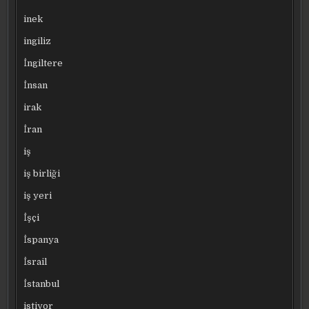
inek
ingiliz
İngiltere
İnsan
irak
İran
iş
iş birliği
iş yeri
İşçi
İspanya
İsrail
İstanbul
istiyor