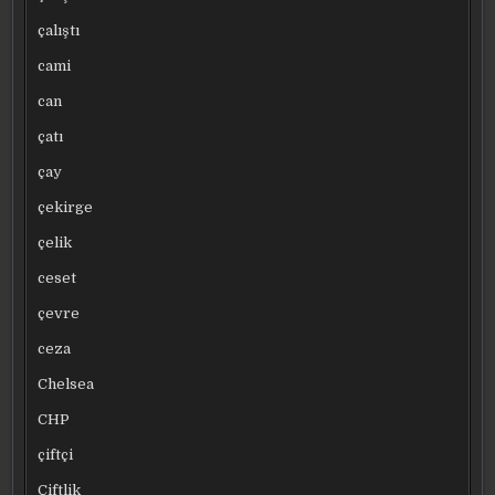
çalıştı
cami
can
çatı
çay
çekirge
çelik
ceset
çevre
ceza
Chelsea
CHP
çiftçi
Çiftlik