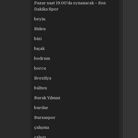
Pazar saat 19.00’da oynanacak – Son
Dakika Spor
beyin
Biden
bizi
bıçak
bodrum
borcu
Brezilya
bülten
Burak Yılmaz
burdur
Bursaspor
çalışma
çalıştı