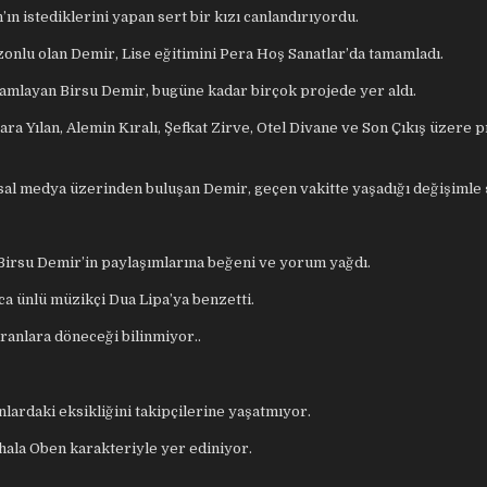
n istediklerini yapan sert bir kızı canlandırıyordu.
zonlu olan Demir, Lise eğitimini Pera Hoş Sanatlar’da tamamladı.
amlayan Birsu Demir, bugüne kadar birçok projede yer aldı.
ra Yılan, Alemin Kıralı, Şefkat Zirve, Otel Divane ve Son Çıkış üzere 
al medya üzerinden buluşan Demir, geçen vakitte yaşadığı değişimle ş
 Birsu Demir’in paylaşımlarına beğeni ve yorum yağdı.
ca ünlü müzikçi Dua Lipa’ya benzetti.
ranlara döneceği bilinmiyor..
lardaki eksikliğini takipçilerine yaşatmıyor.
ala Oben karakteriyle yer ediniyor.