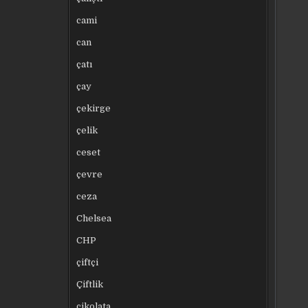
cami
can
çatı
çay
çekirge
çelik
ceset
çevre
ceza
Chelsea
CHP
çiftçi
Çiftlik
çikolata