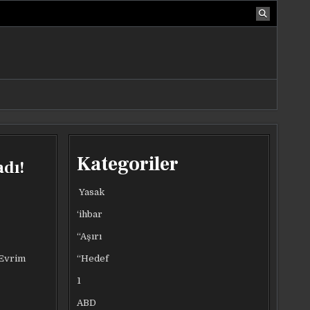
Kategoriler
adı!
Yasak
‘ihbar
“Aşırı
“Hedef
 Evrim
1
ABD