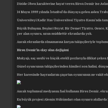
Dizide Oben karakterine hayat veren Birsu Demir ise Aslan’ı
14 Mayıs 1999 yılında İstanbul’da dünyaya gelen aslen Trab
Üniversiteyi Kadir Has Üniversitesi Tiyatro Kısmı’nda tam
Büyük Buluşma, Beşinci Boyut, Bir Demet Tiyatro, Genco, Ka
yer alan oyuncu, uzun müddettir ekranlarda yok.
Ancak ekranlarda olmamasına karşın takipçileriyle toplums
Birsu Demir’in olay olan değişimi
Makyajı, saç usulü ve küçük etekli pozlarıyla dikkat çeken
Güzel oyuncunun takipçilerinden kimileri son halini, dünya
Her karesinde hayranlarını şaşırtan oyuncunun ne vakit ek
Ancak toplumsal medyasını faal kullanan Birsu Demir, ekran
En büyük projesi Alemin Hükümdarı olan oyuncu akıllarda h