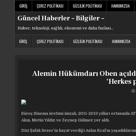
Skip
GIRIŞ
ÇEREZ POLITIKASI
GIZLILIK POLITIKASI
HAKKIMIZDA
to
content
Güncel Haberler – Bilgiler –
Haber, teknoloji, sağlık, ekonomi ve daha fazlası…
GIRIŞ
ÇEREZ POLITIKASI
GIZLILIK POLITIKASI
HAKKIMIZDA
Alemin Hükümdarı Oben açıldık
‘Herkes 
Süreç Sinema üretimi imzalı, 2011-2013 yılları ortasında 
Akın, Metin Yıldız ve Zeynep Gülmez yer aldı.
Dizi Şafak Sezer’in hayat verdiği Aslan Kral’ın yaşadıkların