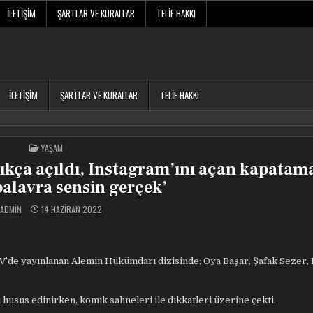
İLETIŞIM
ŞARTLAR VE KURALLAR
TELIF HAKKI
İLETIŞIM
ŞARTLAR VE KURALLAR
TELIF HAKKI
POSTED
YAŞAM
IN
ça açıldı, Instagram’ını açan kapatam
palavra sensin gerçek’
ADMIN
14 HAZIRAN 2022
ATV’de yayınlanan Alemin Hükümdarı dizisinde; Oya Başar, Şafak Sezer,
ı husus edinirken, komik sahneleri ile dikkatleri üzerine çekti.