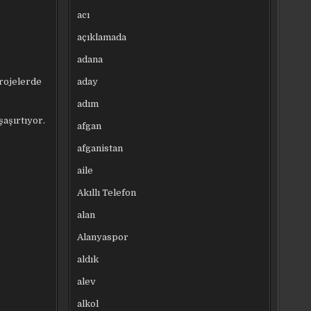
acı
açıklamada
adana
aday
projelerde
adım
aşırtıyor.
afgan
afganistan
aile
Akıllı Telefon
alan
Alanyaspor
aldık
alev
alkol