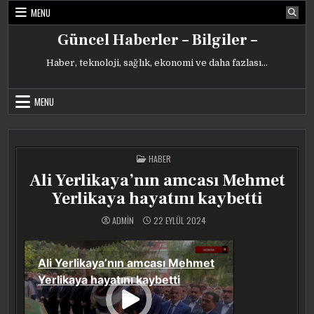
Skip
MENU
to
content
Güncel Haberler – Bilgiler –
Haber, teknoloji, sağlık, ekonomi ve daha fazlası…
MENU
POSTED
HABER
IN
Ali Yerlikaya’nın amcası Mehmet
Yerlikaya hayatını kaybetti
ADMIN
22 EYLÜL 2024