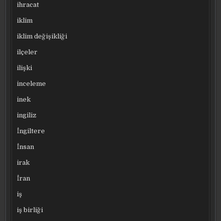
ihracat
iklim
iklim değişikliği
ilçeler
ilişki
inceleme
inek
ingiliz
İngiltere
İnsan
irak
İran
iş
iş birliği