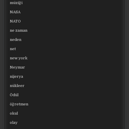
müziği
NASA
NATO
ne zaman
neden
net
new york
Neymar
nijerya
nükleer
Ödül
öğretmen
okul
olay