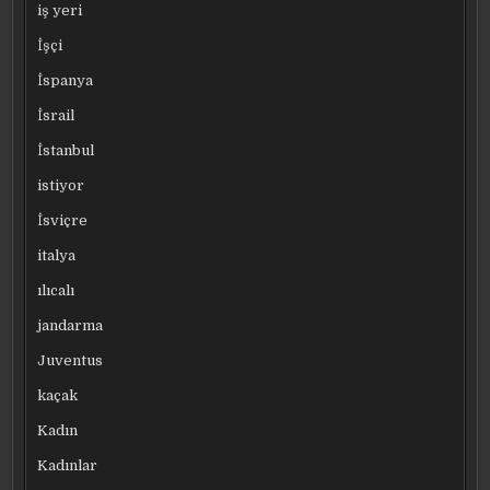
iş yeri
İşçi
İspanya
İsrail
İstanbul
istiyor
İsviçre
italya
ılıcalı
jandarma
Juventus
kaçak
Kadın
Kadınlar