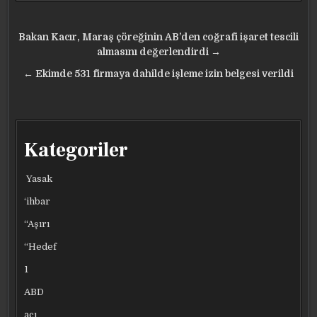
Yazı
Bakan Kacır, Maraş çöreğinin AB’den coğrafi işaret tescili
gezinmesi
almasını değerlendirdi →
← Ekimde 531 firmaya dahilde işleme izin belgesi verildi
Kategoriler
Yasak
‘ihbar
“Aşırı
“Hedef
1
ABD
acı