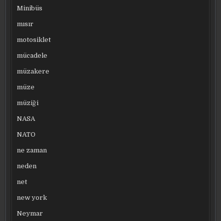
Minibüs
mısır
motosiklet
mücadele
müzakere
müze
müziği
NASA
NATO
ne zaman
neden
net
new york
Neymar