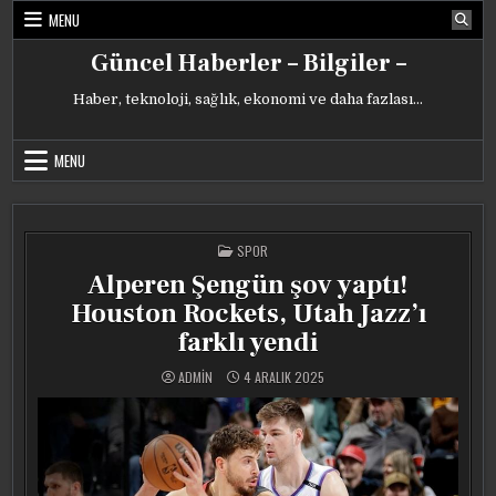
Skip
MENU
to
content
Güncel Haberler – Bilgiler –
Haber, teknoloji, sağlık, ekonomi ve daha fazlası…
MENU
POSTED
SPOR
IN
Alperen Şengün şov yaptı!
Houston Rockets, Utah Jazz’ı
farklı yendi
ADMIN
4 ARALIK 2025