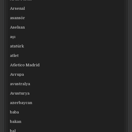
Arsenal
asansör
Aselsan
aşı
atatürk
atlet
Atletico Madrid
Avrupa
avustralya
Avusturya
azerbaycan
baba
bakan
bal