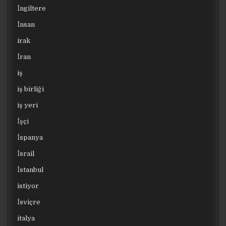
İngiltere
İnsan
irak
İran
iş
iş birliği
iş yeri
İşçi
İspanya
İsrail
İstanbul
istiyor
İsviçre
italya