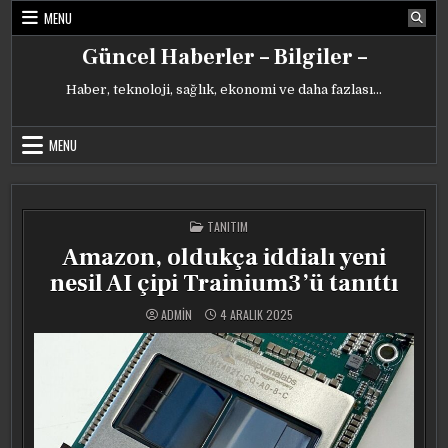
Skip
MENU
to
content
Güncel Haberler – Bilgiler –
Haber, teknoloji, sağlık, ekonomi ve daha fazlası…
MENU
POSTED
TANITIM
IN
Amazon, oldukça iddialı yeni
nesil AI çipi Trainium3’ü tanıttı
ADMIN
4 ARALIK 2025