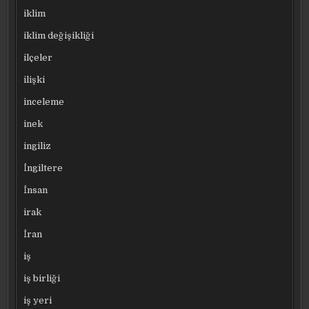
iklim
iklim değişikliği
ilçeler
ilişki
inceleme
inek
ingiliz
İngiltere
İnsan
irak
İran
iş
iş birliği
iş yeri