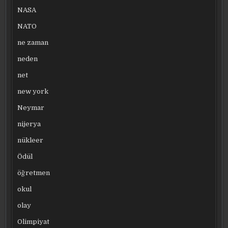
NASA
NATO
ne zaman
neden
net
new york
Neymar
nijerya
nükleer
Ödül
öğretmen
okul
olay
Olimpiyat