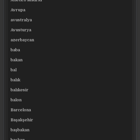
Avrupa
avustralya
Avusturya
azerbaycan
baba
bakan
bal
balık
balıkesir
balon
Barcelona
Başakşehir
başbakan
başkan