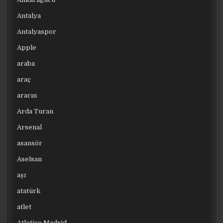
Antalya
Antalyaspor
Apple
araba
araç
aracın
Arda Turan
Arsenal
asansör
Aselsan
aşı
atatürk
atlet
Atletico Madrid