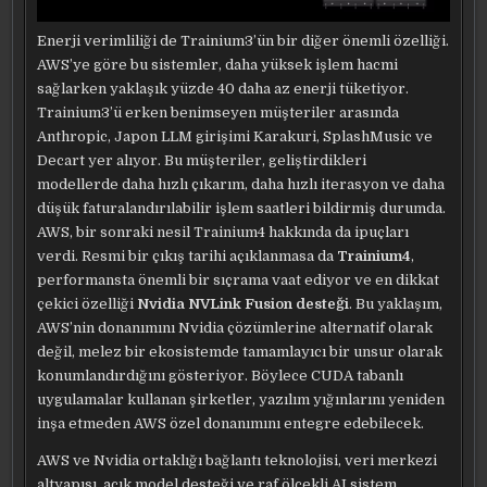
Enerji verimliliği de Trainium3’ün bir diğer önemli özelliği.
AWS’ye göre bu sistemler, daha yüksek işlem hacmi
sağlarken yaklaşık yüzde 40 daha az enerji tüketiyor.
Trainium3’ü erken benimseyen müşteriler arasında
Anthropic, Japon LLM girişimi Karakuri, SplashMusic ve
Decart yer alıyor. Bu müşteriler, geliştirdikleri
modellerde daha hızlı çıkarım, daha hızlı iterasyon ve daha
düşük faturalandırılabilir işlem saatleri bildirmiş durumda.
AWS, bir sonraki nesil Trainium4 hakkında da ipuçları
verdi. Resmi bir çıkış tarihi açıklanmasa da
Trainium4
,
performansta önemli bir sıçrama vaat ediyor ve en dikkat
çekici özelliği
Nvidia NVLink Fusion
desteği
. Bu yaklaşım,
AWS’nin donanımını Nvidia çözümlerine alternatif olarak
değil, melez bir ekosistemde tamamlayıcı bir unsur olarak
konumlandırdığını gösteriyor. Böylece CUDA tabanlı
uygulamalar kullanan şirketler, yazılım yığınlarını yeniden
inşa etmeden AWS özel donanımını entegre edebilecek.
AWS ve Nvidia ortaklığı bağlantı teknolojisi, veri merkezi
altyapısı, açık model desteği ve raf ölçekli AI sistem