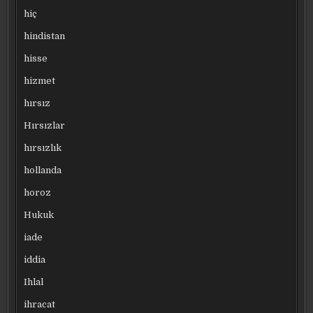
hiç
hindistan
hisse
hizmet
hırsız
Hırsızlar
hırsızlık
hollanda
horoz
Hukuk
iade
iddia
Ihlal
ihracat