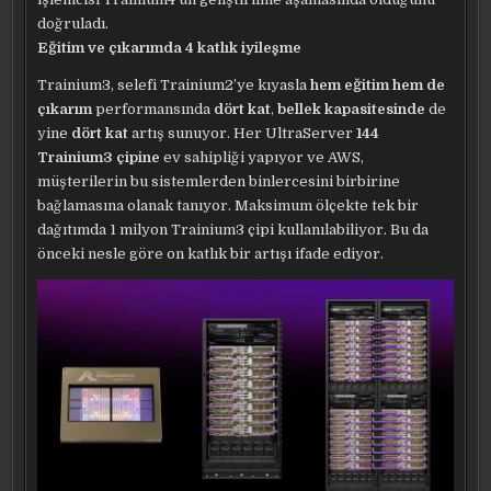
doğruladı.
Eğitim ve çıkarımda 4 katlık iyileşme
Trainium3, selefi Trainium2’ye kıyasla
hem eğitim hem de
çıkarım
performansında
dört
kat
,
bellek kapasitesinde
de
yine
dört kat
artış sunuyor. Her UltraServer
144
Trainium3 çipine
ev sahipliği yapıyor ve AWS,
müşterilerin bu sistemlerden binlercesini birbirine
bağlamasına olanak tanıyor. Maksimum ölçekte tek bir
dağıtımda 1 milyon Trainium3 çipi kullanılabiliyor. Bu da
önceki nesle göre on katlık bir artışı ifade ediyor.