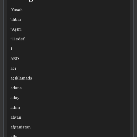
Yasak
‘ihbar
“Aşırı
“Hedef
1
ABD
acı
açıklamada
adana
aday
adım
afgan
afganistan
aile