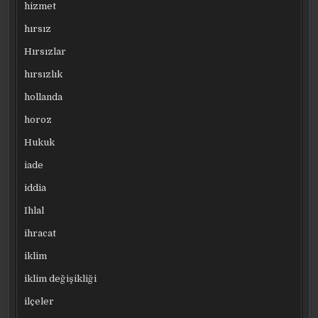
hizmet
hırsız
Hırsızlar
hırsızlık
hollanda
horoz
Hukuk
iade
iddia
Ihlal
ihracat
iklim
iklim değişikliği
ilçeler