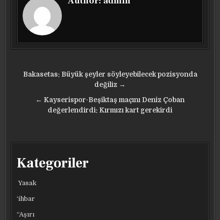
Author:
admin
Yazı
Bakasetas: Büyük şeyler söyleyebilecek pozisyonda
gezinmesi
değiliz →
← Kayserispor-Beşiktaş maçını Deniz Çoban
değerlendirdi: Kırmızı kart gerekirdi
Kategoriler
Yasak
‘ihbar
“Aşırı