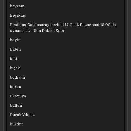
bayram
Beşiktaş
Beşiktaş-Galatasaray derbisi 17 Ocak Pazar saat 19.00’da
oynanacak – Son Dakika Spor
beyin
Biden
bizi
bıçak
bodrum
borcu
Brezilya
bülten
Burak Yılmaz
burdur