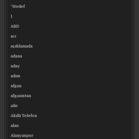
“Hedef
1
ABD
acı
açıklamada
adana
aday
adım
afgan
afganistan
aile
Akıllı Telefon
alan
Alanyaspor