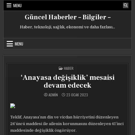
Skip
MENU
to
content
Güncel Haberler – Bilgiler –
Haber, teknoloji, sağlık, ekonomi ve daha fazlası…
MENU
POSTED
HABER
IN
‘Anayasa değişiklik’ mesaisi
devam edecek
ADMIN
23 OCAK 2023
Teklif, Anayasa’nın din ve vicdan hürriyetini düzenleyen
24’üncü maddesi ile ailenin korunmasını düzenleyen 41’inci
maddesinde değişiklik öngörüyor.