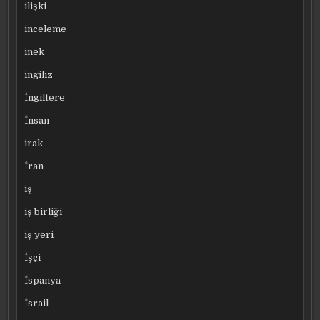
ilişki
inceleme
inek
ingiliz
İngiltere
İnsan
irak
İran
iş
iş birliği
iş yeri
İşçi
İspanya
İsrail