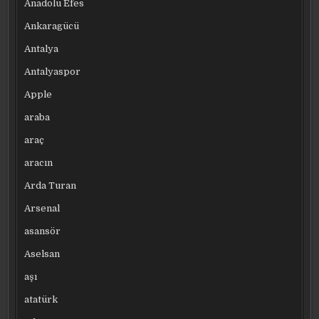
Anadolu Efes
Ankaragücü
Antalya
Antalyaspor
Apple
araba
araç
aracın
Arda Turan
Arsenal
asansör
Aselsan
aşı
atatürk