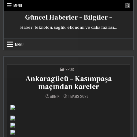
Skip
MENU
to
content
Güncel Haberler – Bilgiler –
Haber, teknoloji, sağlık, ekonomi ve daha fazlası…
MENU
POSTED
SPOR
IN
Ankaragücü – Kasımpaşa
maçından kareler
ADMIN
1 MAYIS 2023