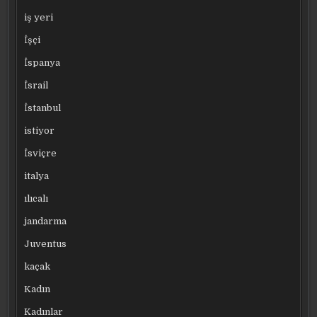
iş yeri
İşçi
İspanya
İsrail
İstanbul
istiyor
İsviçre
italya
ılıcalı
jandarma
Juventus
kaçak
Kadın
Kadınlar