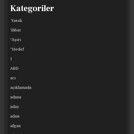
Kategoriler
Yasak
‘ihbar
“Aşırı
“Hedef
1
ABD
acı
açıklamada
adana
aday
adım
afgan