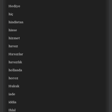
Hediye
hiç
hindistan
hisse
hizmet
hırsız
Hırsızlar
hırsızlık
hollanda
horoz
Hukuk
iade
iddia
Ihlal