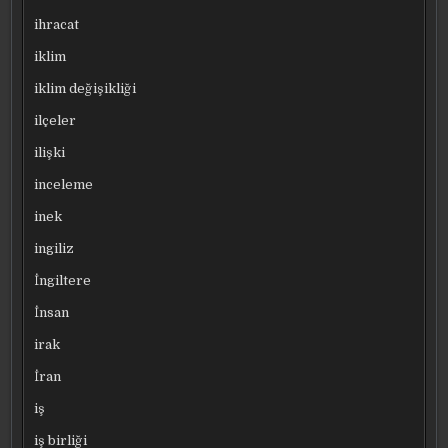
ihracat
iklim
iklim değişikliği
ilçeler
ilişki
inceleme
inek
ingiliz
İngiltere
İnsan
irak
İran
iş
iş birliği