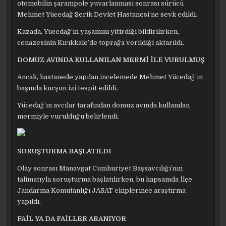
otomobilin şarampole yuvarlanması sonrası sürücü
Mehmet Yücedağ Serik Devlet Hastanesi’ne sevk edildi.
Kazada, Yücedağ’ın yaşamını yitirdiği bildirilirken,
cenazesinin Kırıkkale’de toprağa verildiği aktarıldı.
DOMUZ AVINDA KULLANILAN MERMİ İLE VURULMUŞ
Ancak, hastanede yapılan incelemede Mehmet Yücedağ’ın
başında kurşun izi tespit edildi.
Yücedağ’ın avcılar tarafından domuz avında kullanılan
mermiyle vurulduğu belirlendi.
SORUŞTURMA BAŞLATILDI
Olay sonrası Manavgat Cumhuriyet Başsavcılığı’nın
talimatıyla soruşturma başlatılırken, bu kapsamda İlçe
Jandarma Komutanlığı JASAT ekiplerince araştırma
yapıldı.
FAİL YA DA FAİLLER ARANIYOR