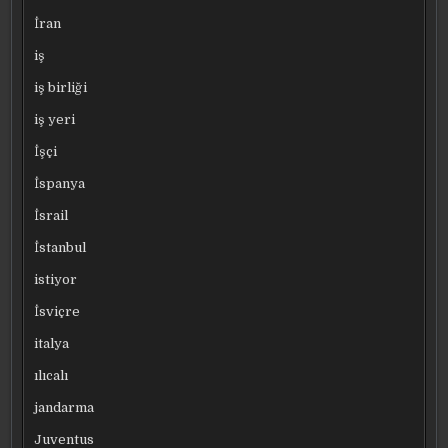
İran
iş
iş birliği
iş yeri
İşçi
İspanya
İsrail
İstanbul
istiyor
İsviçre
italya
ılıcalı
jandarma
Juventus