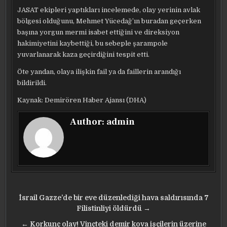
JASAT ekipleri yaptıkları incelemede, olay yerinin avlak
bölgesi olduğunu, Mehmet Yücedağ’ın buradan geçerken
başına yorgun mermi isabet ettiğini ve direksiyon
hakimiyetini kaybettiği, bu sebeple şarampole
yuvarlanarak kaza geçirdiğini tespit etti.
Öte yandan, olaya ilişkin fail ya da faillerin arandığı
bildirildi.
Kaynak: Demirören Haber Ajansı (DHA)
Author:
admin
Yazı
İsrail Gazze’de bir eve düzenlediği hava saldırısında 7
gezinmesi
Filistinliyi öldürdü →
← Korkunç olay! Vinçteki demir kova işçilerin üzerine