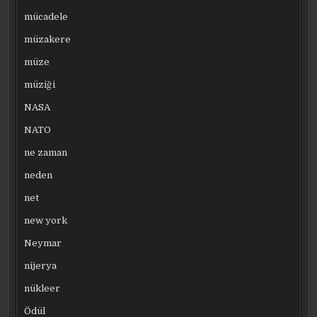
mücadele
müzakere
müze
müziği
NASA
NATO
ne zaman
neden
net
new york
Neymar
nijerya
nükleer
Ödül