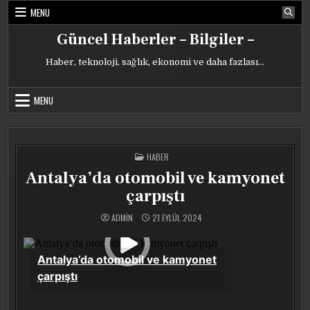
Skip
MENU
to
content
Güncel Haberler – Bilgiler –
Haber, teknoloji, sağlık, ekonomi ve daha fazlası…
MENU
POSTED
HABER
IN
Antalya’da otomobil ve kamyonet
çarpıştı
ADMIN
21 EYLÜL 2024