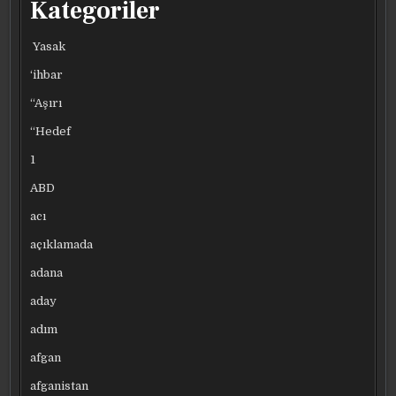
Kategoriler
Yasak
‘ihbar
“Aşırı
“Hedef
1
ABD
acı
açıklamada
adana
aday
adım
afgan
afganistan