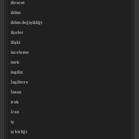
ihracat
iklim
iklim değişikliği
ilçeler
ilişki
inceleme
inek
ingiliz
İngiltere
İnsan
irak
İran
iş
iş birliği