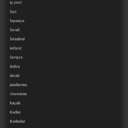
iş yeri
İşçi
İspanya
İsrail
İstanbul
istiyor
İsviçre
italya
ılıcalı
jandarma
Juventus
kaçak
Kadın
Kadınlar