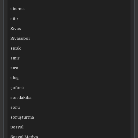
sinema
site
Sivas
Sivasspor
sıcak
sınır
sıra
slug
şoförü
son dakika
soru
soruşturma
Sosyal
Sosyal Medya