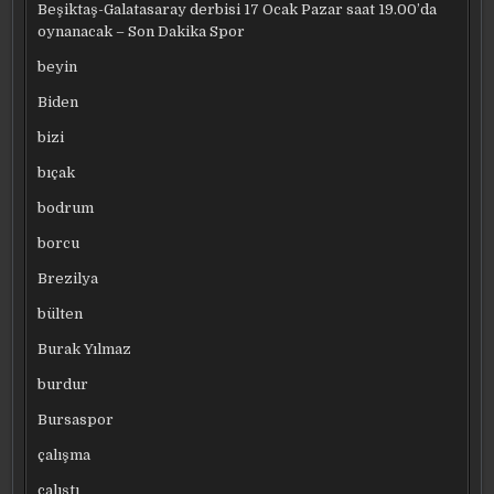
Beşiktaş-Galatasaray derbisi 17 Ocak Pazar saat 19.00’da
oynanacak – Son Dakika Spor
beyin
Biden
bizi
bıçak
bodrum
borcu
Brezilya
bülten
Burak Yılmaz
burdur
Bursaspor
çalışma
çalıştı