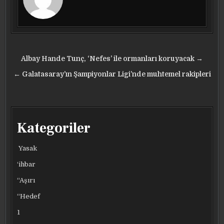
Yazı
Albay Hande Tunç, ‘Nefes’ ile ormanları koruyacak →
gezinmesi
← Galatasaray’ın Şampiyonlar Ligi’nde muhtemel rakipleri
Kategoriler
Yasak
‘ihbar
“Aşırı
“Hedef
1