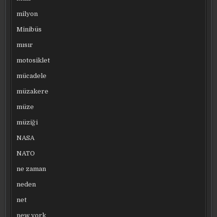
milyon
Minibüs
mısır
motosiklet
mücadele
müzakere
müze
müziği
NASA
NATO
ne zaman
neden
net
new york