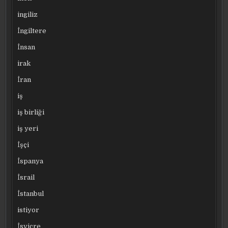
ingiliz
İngiltere
İnsan
irak
İran
iş
iş birliği
iş yeri
İşçi
İspanya
İsrail
İstanbul
istiyor
İsviçre