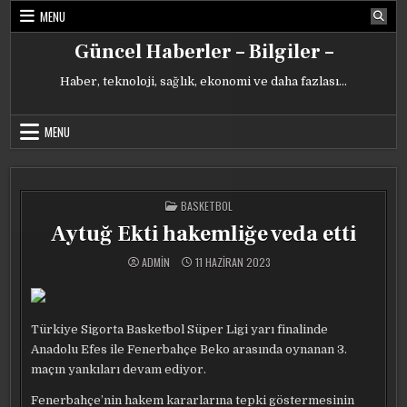
Skip
MENU
to
content
Güncel Haberler – Bilgiler –
Haber, teknoloji, sağlık, ekonomi ve daha fazlası…
MENU
POSTED
BASKETBOL
IN
Aytuğ Ekti hakemliğe veda etti
ADMIN
11 HAZIRAN 2023
Türkiye Sigorta Basketbol Süper Ligi yarı finalinde
Anadolu Efes ile Fenerbahçe Beko arasında oynanan 3.
maçın yankıları devam ediyor.
Fenerbahçe’nin hakem kararlarına tepki göstermesinin