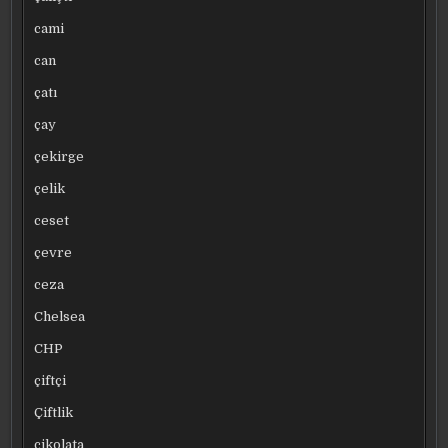
cami
can
çatı
çay
çekirge
çelik
ceset
çevre
ceza
Chelsea
CHP
çiftçi
Çiftlik
çikolata