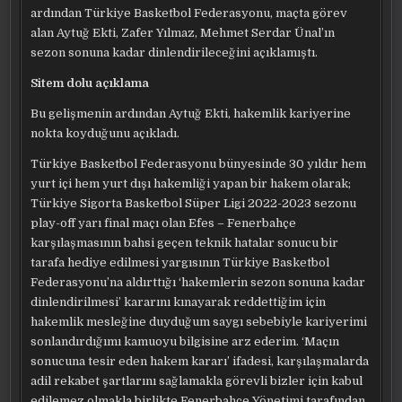
ardından Türkiye Basketbol Federasyonu, maçta görev
alan Aytuğ Ekti, Zafer Yılmaz, Mehmet Serdar Ünal’ın
sezon sonuna kadar dinlendirileceğini açıklamıştı.
Sitem dolu açıklama
Bu gelişmenin ardından Aytuğ Ekti, hakemlik kariyerine
nokta koyduğunu açıkladı.
Türkiye Basketbol Federasyonu bünyesinde 30 yıldır hem
yurt içi hem yurt dışı hakemliği yapan bir hakem olarak;
Türkiye Sigorta Basketbol Süper Ligi 2022-2023 sezonu
play-off yarı final maçı olan Efes – Fenerbahçe
karşılaşmasının bahsi geçen teknik hatalar sonucu bir
tarafa hediye edilmesi yargısının Türkiye Basketbol
Federasyonu’na aldırttığı ‘hakemlerin sezon sonuna kadar
dinlendirilmesi’ kararını kınayarak reddettiğim için
hakemlik mesleğine duyduğum saygı sebebiyle kariyerimi
sonlandırdığımı kamuoyu bilgisine arz ederim. ‘Maçın
sonucuna tesir eden hakem kararı’ ifadesi, karşılaşmalarda
adil rekabet şartlarını sağlamakla görevli bizler için kabul
edilemez olmakla birlikte Fenerbahçe Yönetimi tarafından