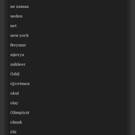
ne zaman
neden
net
new york
Neymar
nijerya
nükleer
Ödül
öğretmen
okul
olay
Olimpiyat
olmak
ölü