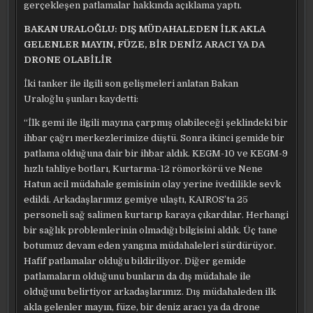
gerçekleşen patlamalar hakkında açıklama yaptı.
BAKAN URALOĞLU: DIŞ MÜDAHALEDEN İLK AKLA
GELENLER MAYIN, FÜZE, BİR DENİZ ARACI YA DA
DRONE OLABİLİR
İki tanker ile ilgili son gelişmeleri anlatan Bakan
Uraloğlu
şunları kaydetti:
“İlk gemi ile ilgili mayına çarpmış olabileceği şeklindeki bir
ihbar çağrı merkezlerimize düştü. Sonra ikinci gemide bir
patlama olduğuna dair bir ihbar aldık. KEGM-10 ve KEGM-9
hızlı tahliye botları, Kurtarma-12 römorkörü ve Nene
Hatun acil müdahale gemisinin olay yerine ivedilikle sevk
edildi. Arkadaşlarımız gemiye ulaştı, KAIROS’ta 25
personeli sağ salimen kurtarıp karaya çıkardılar. Herhangi
bir sağlık problemlerinin olmadığı bilgisini aldık. Üç tane
botumuz devam eden yangına müdahaleleri sürdürüyor.
Hafif patlamalar olduğu bildiriliyor. Diğer gemide
patlamaların olduğunu bunların da dış müdahale ile
olduğunu belirtiyor arkadaşlarımız. Dış müdahaleden ilk
akla gelenler mayın, füze, bir deniz aracı ya da drone