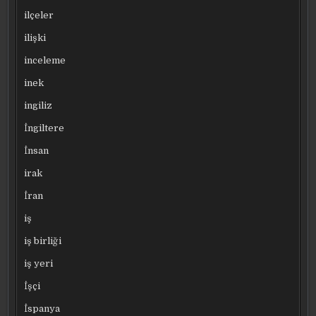
ilçeler
ilişki
inceleme
inek
ingiliz
İngiltere
İnsan
irak
İran
iş
iş birliği
iş yeri
İşçi
İspanya