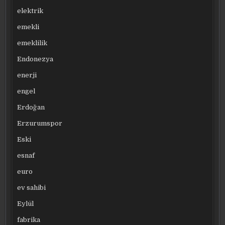
elektrik
emekli
emeklilik
Endonezya
enerji
engel
Erdoğan
Erzurumspor
Eski
esnaf
euro
ev sahibi
Eylül
fabrika