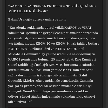
“ZAMANLA YARIŞARAK PROFESYONEL BİR ŞEKİLDE
MÜDAHELE EDİLİYOR”
Bakan Uraloğlu ayrıca şunları belirtti:
“Karadeniz açıklarında petrol yüklü KAIROS ve VIRAT
isimli ticari gemilerde gerçekleşen patlamalar sonrasında,
çalışmalar ilgili kurumlarımızla tam koordinasyon içinde
yürütülmektedir. KEGM-10 ve KEGM-9 hızlı tahliye botları,
KURTARMA-12 römorkörü ve NENE HATUN Acil
Müdahale Gemimiz olay yerine ivedilikle sevk edilmiştir.
KAIROS gemisinde bulunan 25 mürettebat, Kıyı Emniyeti
Genel Müdürlüğü’ne bağlı KEGM-10 botumuz tarafından
kurtarılmıştır. VIRAT isimli gemide ise 20 mürettebatın
sağlık durumunun iyi olduğu bilgisi alınmıştır. Sahil
Güvenlik Ekipleri olaya müdahale etmektedir. Zamanla
yarışarak profesyonel bir şekilde müdahale eden Kıyı
Emniyeti Genel Müdürlüğü personelimize teşekkür
ediyor, süreci tüm birimlerimizle yakından takip etmeyi
sürdürüyoruz”