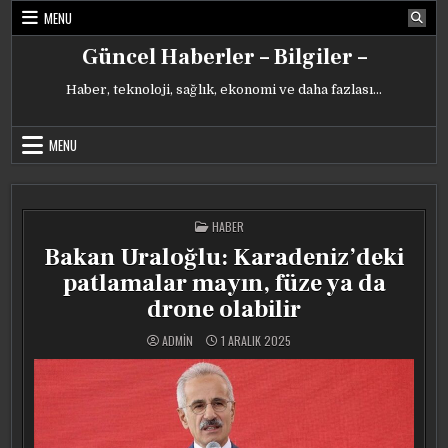
Skip
MENU
to
content
Güncel Haberler – Bilgiler –
Haber, teknoloji, sağlık, ekonomi ve daha fazlası…
MENU
POSTED
HABER
IN
Bakan Uraloğlu: Karadeniz’deki
patlamalar mayın, füze ya da
drone olabilir
ADMIN
1 ARALIK 2025