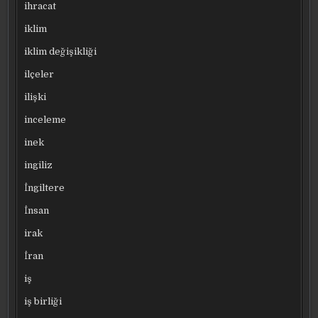
ihracat
iklim
iklim değişikliği
ilçeler
ilişki
inceleme
inek
ingiliz
İngiltere
İnsan
irak
İran
iş
iş birliği