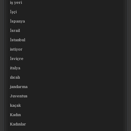
iş yeri
İşçi
İspanya
İsrail
İstanbul
istiyor
İsviçre
italya
ılıcalı
jandarma
Juventus
kaçak
Kadın
Kadınlar