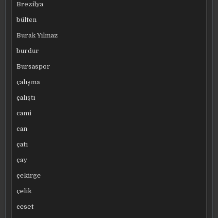
Brezilya
bülten
Burak Yılmaz
burdur
Bursaspor
çalışma
çalıştı
cami
can
çatı
çay
çekirge
çelik
ceset