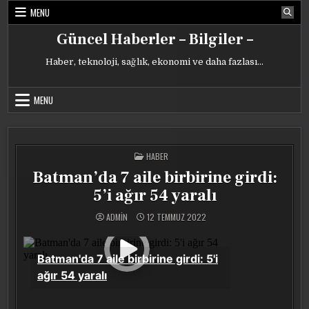
Skip
MENU
to
content
Güncel Haberler – Bilgiler –
Haber, teknoloji, sağlık, ekonomi ve daha fazlası…
MENU
POSTED
HABER
IN
Batman’da 7 aile birbirine girdi:
5’i ağır 54 yaralı
ADMIN
12 TEMMUZ 2022