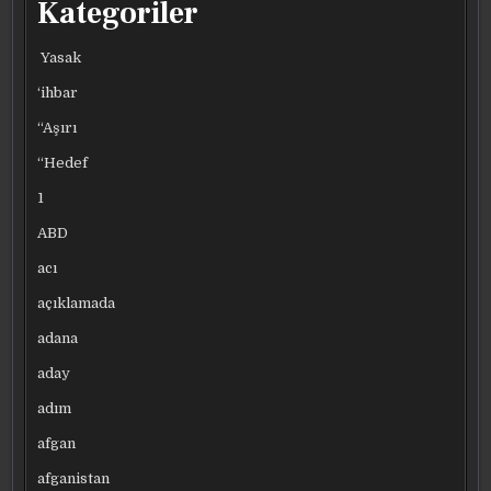
Kategoriler
Yasak
‘ihbar
“Aşırı
“Hedef
1
ABD
acı
açıklamada
adana
aday
adım
afgan
afganistan