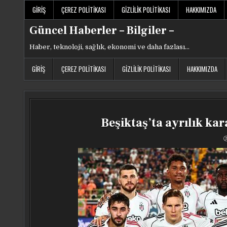
Skip
GIRIŞ
ÇEREZ POLITIKASI
GIZLILIK POLITIKASI
HAKKIMIZDA
to
content
Güncel Haberler – Bilgiler –
Haber, teknoloji, sağlık, ekonomi ve daha fazlası…
GIRIŞ
ÇEREZ POLITIKASI
GIZLILIK POLITIKASI
HAKKIMIZDA
Beşiktaş’ta ayrılık kar