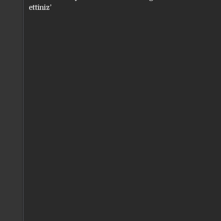
gezinmesi
ettiniz’