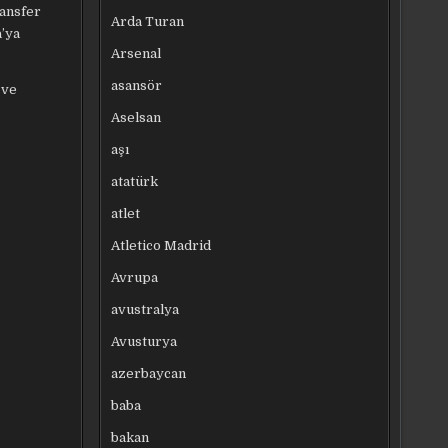
ransfer
Arda Turan
a’ya
Arsenal
asansör
 ve
Aselsan
aşı
atatürk
atlet
Atletico Madrid
Avrupa
avustralya
Avusturya
azerbaycan
baba
bakan