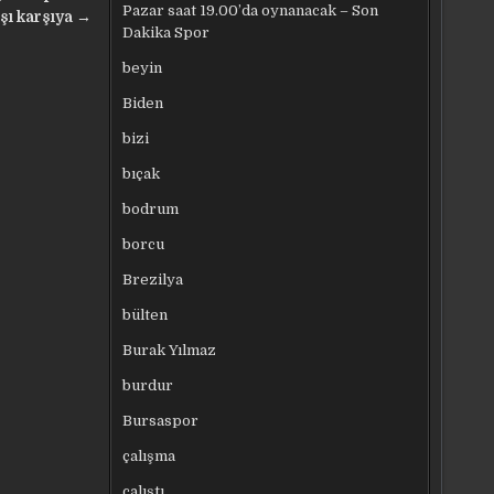
Pazar saat 19.00’da oynanacak – Son
şı karşıya →
Dakika Spor
beyin
Biden
bizi
bıçak
bodrum
borcu
Brezilya
bülten
Burak Yılmaz
burdur
Bursaspor
çalışma
çalıştı