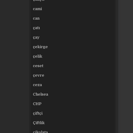
cami
can
çatı
çay
çekirge
çelik
ceset
çevre
ceza
Chelsea
CHP
çiftçi
Çiftlik
çikolata