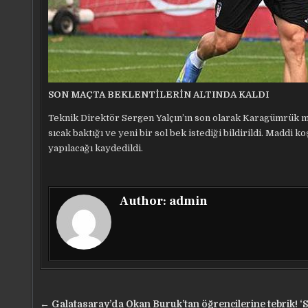
SON MAÇTA BEKLENTİLERİN ALTINDA KALDI
Teknik Direktör Sergen Yalçın’ın son olarak Karagümrük ma
sıcak baktığı ve yeni bir sol bek istediği bildirildi. Maddi
yapılacağı kaydedildi.
Author:
admin
Yazı
← Galatasaray’da Okan Buruk’tan öğrencilerine tebrik! ‘S