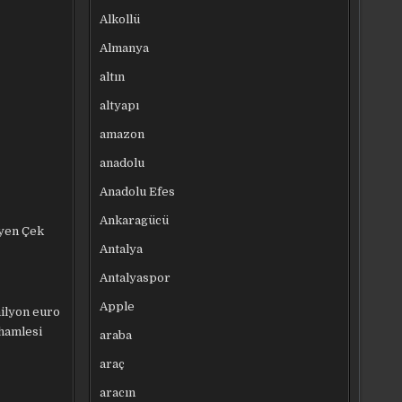
Alkollü
Almanya
altın
altyapı
amazon
anadolu
Anadolu Efes
Ankaragücü
eyen Çek
Antalya
Antalyaspor
Apple
ilyon euro
 hamlesi
araba
araç
aracın