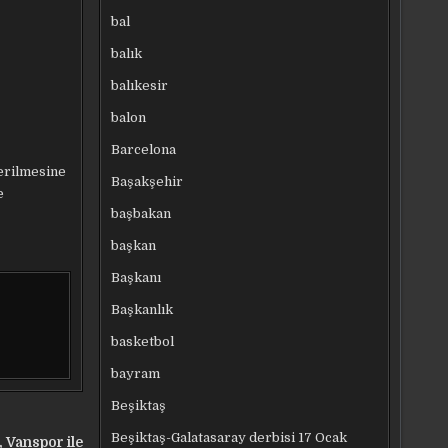
bal
balık
balıkesir
balon
Barcelona
derilmesine
Başakşehir
e
başbakan
başkan
Başkanı
Başkanlık
basketbol
bayram
Beşiktaş
Beşiktaş-Galatasaray derbisi 17 Ocak
 Vanspor ile