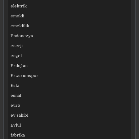
elektrik
emekli
emeklilik
Endonezya
enerji
engel
Erdoğan
Erzurumspor
Eski
esnaf
euro
ev sahibi
Eylül
fabrika