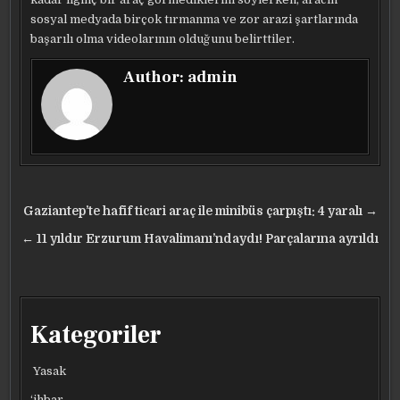
sosyal medyada birçok tırmanma ve zor arazi şartlarında
başarılı olma videolarının olduğunu belirttiler.
Author:
admin
Yazı
Gaziantep’te hafif ticari araç ile minibüs çarpıştı: 4 yaralı →
gezinmesi
← 11 yıldır Erzurum Havalimanı’ndaydı! Parçalarına ayrıldı
Kategoriler
Yasak
‘ihbar