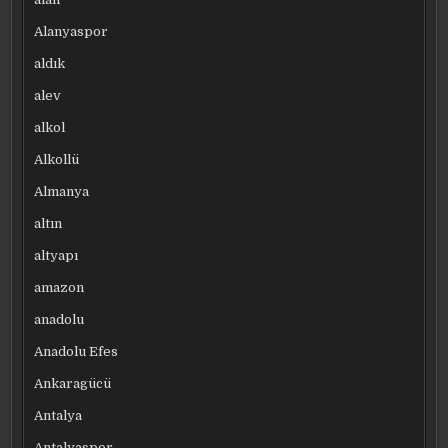
Alanyaspor
aldık
alev
alkol
Alkollü
Almanya
altın
altyapı
amazon
anadolu
Anadolu Efes
Ankaragücü
Antalya
Antalyaspor