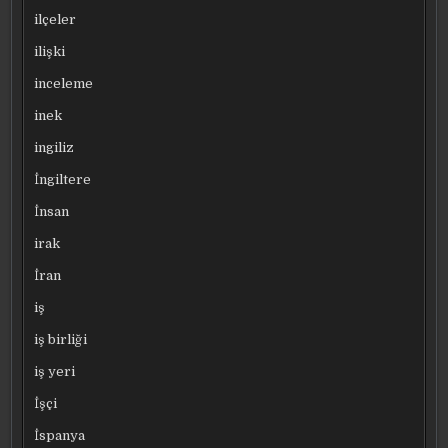
ilçeler
ilişki
inceleme
inek
ingiliz
İngiltere
İnsan
irak
İran
iş
iş birliği
iş yeri
İşçi
İspanya