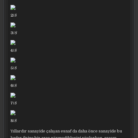
2/
8
3/
8
4/
8
5/
8
6/
8
7/
8
8/
8
Yıllardır sanayide çalışan esnaf da daha önce sanayide bu
kadar ilginç bir araç görmediklerini söylerken, aracın