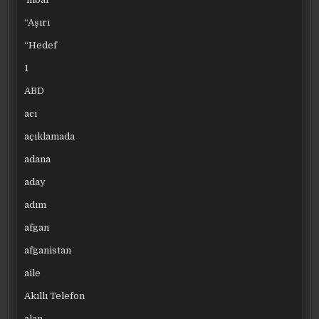
“Aşırı
“Hedef
1
ABD
acı
açıklamada
adana
aday
adım
afgan
afganistan
aile
Akıllı Telefon
alan