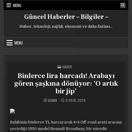
Skip
MENU
to
content
Güncel Haberler – Bilgiler –
Haber, teknoloji, sağlık, ekonomi ve daha fazlası…
MENU
POSTED
HABER
IN
Binlerce lira harcadı! Arabayı
gören şaşkına dönüyor: ‘O artık
bir jip’
ADMIN
11 EYLÜL 2024
Sahibinin binlerce TL harcayarak 4×4 Off-road arazi aracına
çevirdiği 1995 model Renault Broadway, bir süredir