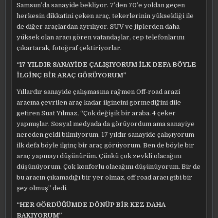
Samsun’da sanayide bekliyor. 7’den 70’e yoldan geçen
herkesin dikkatini çeken araç, tekerlerinin yüksekliği ile
de diğer araçlardan ayrılıyor. SUV ve jiplerden daha
yüksek olan aracı gören vatandaşlar, cep telefonlarını
çıkartarak, fotoğraf çektiriyorlar.
“17 YILDIR SANAYİDE ÇALIŞIYORUM İLK DEFA BÖYLE
İLGİNÇ BİR ARAÇ GÖRÜYORUM”
Yıllardır sanayide çalışmasına rağmen Off-road arazi
aracına çevrilen araç kadar ilgincini görmediğini dile
getiren Suat Yılmaz, “Çok değişik bir araba. 4 çeker
yapmışlar. Sosyal medyada da görüyordum ama sanayiye
nereden geldi bilmiyorum. 17 yıldır sanayide çalışıyorum
ilk defa böyle ilginç bir araç görüyorum. Ben de böyle bir
araç yapmayı düşünürüm. Çünkü çok zevkli olacağını
düşünüyorum. Çok konforlu olacağını düşünüyorum. Bir de
bu aracın çıkamadığı bir yer olmaz, off road aracı gibi bir
şey olmuş” dedi.
“HER GÖRDÜĞÜMDE DÖNÜP BİR KEZ DAHA
BAKIYORUM”