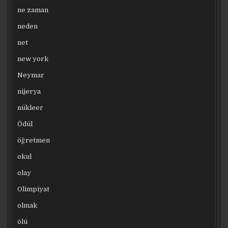
ne zaman
neden
net
new york
Neymar
nijerya
nükleer
Ödül
öğretmen
okul
olay
Olimpiyat
olmak
ölü