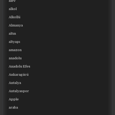
alev
alkol
Alkollü
Almanya
altın
altyapı
amazon
anadolu
Anadolu Efes
Ankaragücü
Antalya
Antalyaspor
Apple
araba