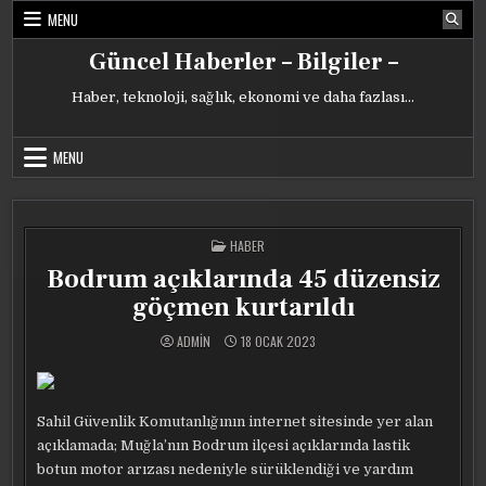
Skip
MENU
to
content
Güncel Haberler – Bilgiler –
Haber, teknoloji, sağlık, ekonomi ve daha fazlası…
MENU
POSTED
HABER
IN
Bodrum açıklarında 45 düzensiz
göçmen kurtarıldı
ADMIN
18 OCAK 2023
Sahil Güvenlik Komutanlığının internet sitesinde yer alan
açıklamada; Muğla’nın Bodrum ilçesi açıklarında lastik
botun motor arızası nedeniyle sürüklendiği ve yardım