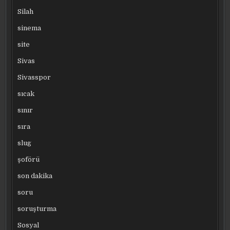
Silah
sinema
site
Sivas
Sivasspor
sıcak
sınır
sıra
slug
şoförü
son dakika
soru
soruşturma
Sosyal