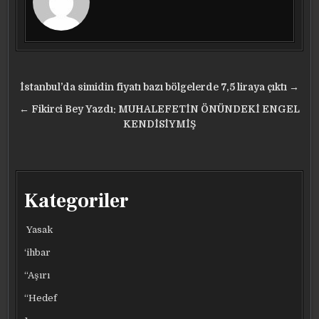
Yazı
İstanbul’da simidin fiyatı bazı bölgelerde 7,5 liraya çıktı →
gezinmesi
← Fikirci Bey Yazdı: MUHALEFETİN ÖNÜNDEKİ ENGEL
KENDİSİYMİŞ
Kategoriler
Yasak
‘ihbar
“Aşırı
“Hedef