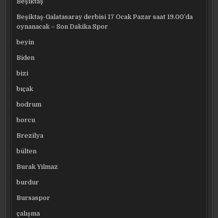
Beşiktaş
Beşiktaş-Galatasaray derbisi 17 Ocak Pazar saat 19.00’da
oynanacak – Son Dakika Spor
beyin
Biden
bizi
bıçak
bodrum
borcu
Brezilya
bülten
Burak Yılmaz
burdur
Bursaspor
çalışma