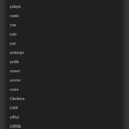
çalıştı
cami
can
çatı
çay
çekirge
çelik
ceset
çevre
ceza
Chelsea
CHP
çiftçi
Çiftlik