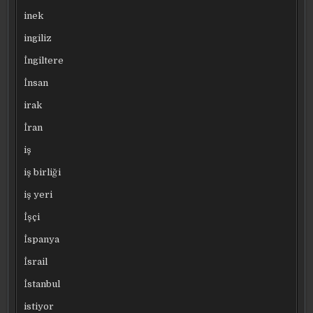
inek
ingiliz
İngiltere
İnsan
irak
İran
iş
iş birliği
iş yeri
İşçi
İspanya
İsrail
İstanbul
istiyor