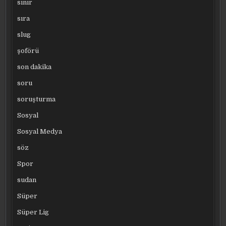
sınır
sıra
slug
şoförü
son dakika
soru
soruşturma
Sosyal
Sosyal Medya
söz
Spor
sudan
Süper
Süper Lig