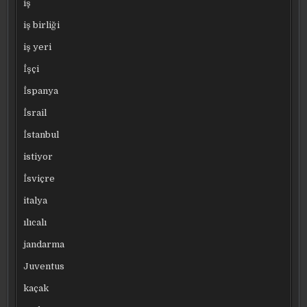
iş
iş birliği
iş yeri
İşçi
İspanya
İsrail
İstanbul
istiyor
İsviçre
italya
ılıcalı
jandarma
Juventus
kaçak