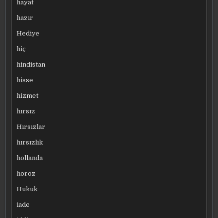
hayat
hazır
Hediye
hiç
hindistan
hisse
hizmet
hırsız
Hırsızlar
hırsızlık
hollanda
horoz
Hukuk
iade