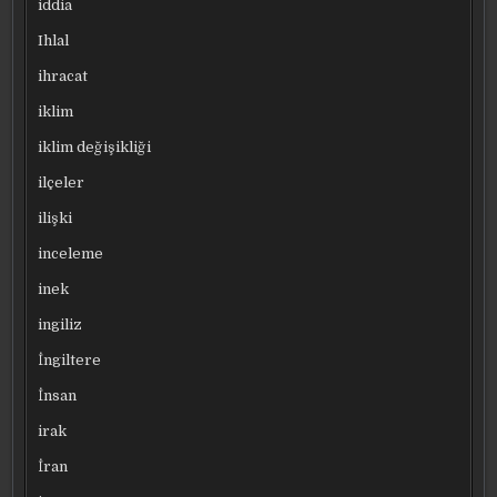
iddia
Ihlal
ihracat
iklim
iklim değişikliği
ilçeler
ilişki
inceleme
inek
ingiliz
İngiltere
İnsan
irak
İran