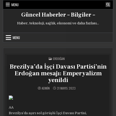
Skip
MENU
to
content
Güncel Haberler – Bilgiler –
Haber, teknoloji, sağlık, ekonomi ve daha fazlası…
MENU
POSTED
ERDOĞAN
IN
Brezilya’da İşçi Davası Partisi’nin
Erdoğan mesajı: Emperyalizm
yenildi
ADMIN
31 MAYIS 2023
AA
Brezilya’da aşırı sol görüşlü İşçi Davası Partisi,