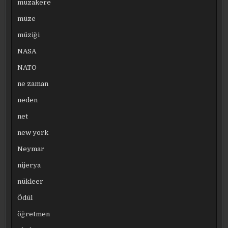
müzakere
müze
müziği
NASA
NATO
ne zaman
neden
net
new york
Neymar
nijerya
nükleer
Ödül
öğretmen