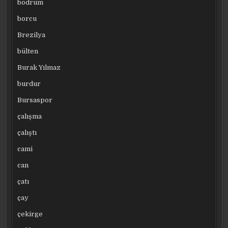
bodrum
borcu
Brezilya
bülten
Burak Yılmaz
burdur
Bursaspor
çalışma
çalıştı
cami
can
çatı
çay
çekirge