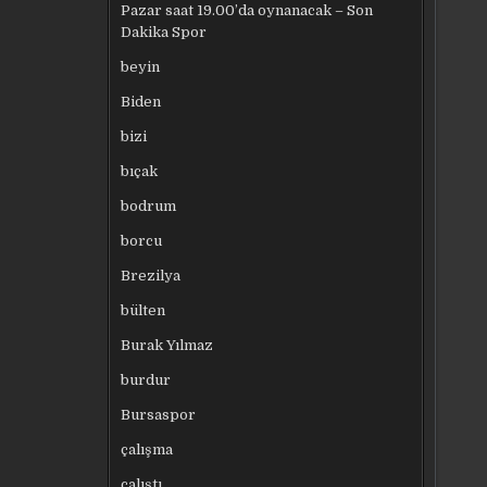
Pazar saat 19.00’da oynanacak – Son
Dakika Spor
beyin
Biden
bizi
bıçak
bodrum
borcu
Brezilya
bülten
Burak Yılmaz
burdur
Bursaspor
çalışma
çalıştı