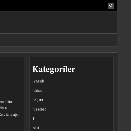
Kategoriler
Yasak
‘ihbar
“Aşırı
esciline
 de 8
“Hedef
Zeytinyağı,
1
ABD