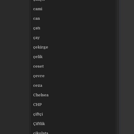
cami
can
çatı
çay
çekirge
çelik
ceset
çevre
ceza
Chelsea
CHP
çiftçi
Çiftlik
çikolata