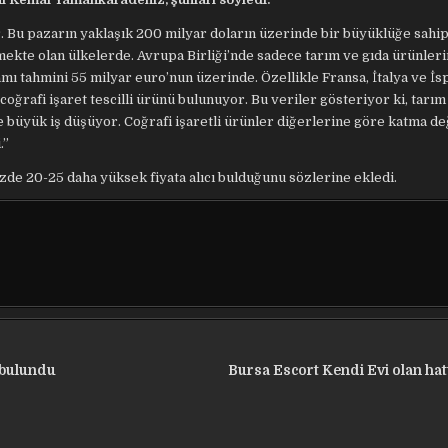
r. Bu pazarın yaklaşık 200 milyar doların üzerinde bir büyüklüğe sahi
şmekte olan ülkelerde. Avrupa Birliği’nde sadece tarım ve gıda ürünleri
lamı tahmini 55 milyar euro’nun üzerinde. Özellikle Fransa, İtalya ve İ
oğrafi işaret tescilli ürünü bulunuyor. Bu veriler gösteriyor ki, tarım
e büyük iş düşüyor. Coğrafi işaretli ürünler diğerlerine göre katma d
.”
zde 20-25 daha yüksek fiyata alıcı bulduğunu sözlerine ekledi.
ü bulundu
Bursa Escort Kendi Evi olan hat