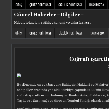
Skip
GIRIŞ
ÇEREZ POLITIKASI
GIZLILIK POLITIKASI
HAKKIMIZDA
to
content
Güncel Haberler – Bilgiler –
Haber, teknoloji, sağlık, ekonomi ve daha fazlası…
GIRIŞ
ÇEREZ POLITIKASI
GIZLILIK POLITIKASI
HAKKIMIZDA
Coğrafi işaret
Bu dönemde en çok başvuru Balıkesir, Hakkari ve Malatya’da
sahip iller arasında yer aldı. Türkiye çapında 2022’nin ilk y
coğrafi işaretli ürünü bulunuyor. Bunlar Antep Baklavası, A
Taşköprü Sarımsağı ve Giresun Tombul Fındığı olarak sıral
Verileri yorumlayan Destek Patent Yönetim Kurulu Başkan