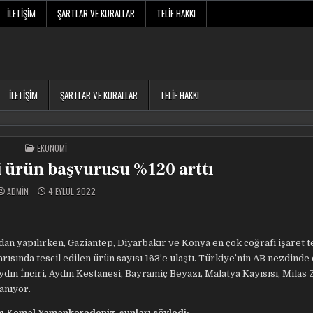
İLETIŞIM
ŞARTLAR VE KURALLAR
TELIF HAKKI
İLETIŞIM
ŞARTLAR VE KURALLAR
TELIF HAKKI
POSTED
EKONOMI
IN
li ürün başvurusu %120 arttı
ADMIN
4 EYLÜL 2022
n yapılırken, Gaziantep, Diyarbakır ve Konya en çok coğrafi işaret t
arısında tescil edilen ürün sayısı 163’e ulaştı. Türkiye’nin AB nezdinde
ydın İnciri, Aydın Kestanesi, Bayramiç Beyazı, Malatya Kayısısı, Milas 
anıyor.
ı Kemal Yamankaradeniz, şunları söyledi: