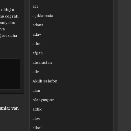
acı
p olduğu
açıklamada
ne coğrafi
spanya bu
adana
 ve
aday
eğeri daha
adım
afgan
afganistan
aile
Akıllı Telefon
alan
Alanyaspor
unlar var. →
aldık
alev
alkol