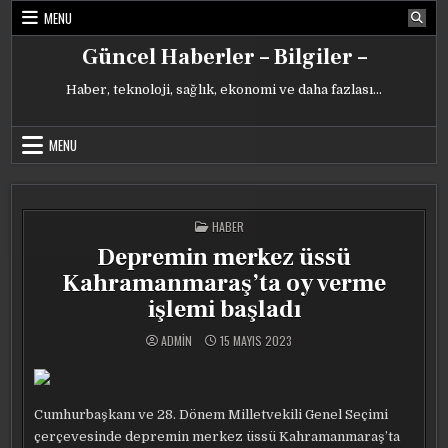
Skip
MENU
to
content
Güncel Haberler – Bilgiler –
Haber, teknoloji, sağlık, ekonomi ve daha fazlası…
MENU
POSTED
HABER
IN
Depremin merkez üssü
Kahramanmaraş’ta oy verme
işlemi başladı
ADMIN
15 MAYIS 2023
Cumhurbaşkanı ve 28. Dönem Milletvekili Genel Seçimi
çerçevesinde depremin merkez üssü Kahramanmaraş’ta