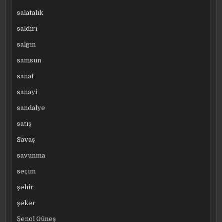
salatalık
saldırı
salgın
samsun
sanat
sanayi
sandalye
satış
Savaş
savunma
seçim
şehir
şeker
Şenol Güneş