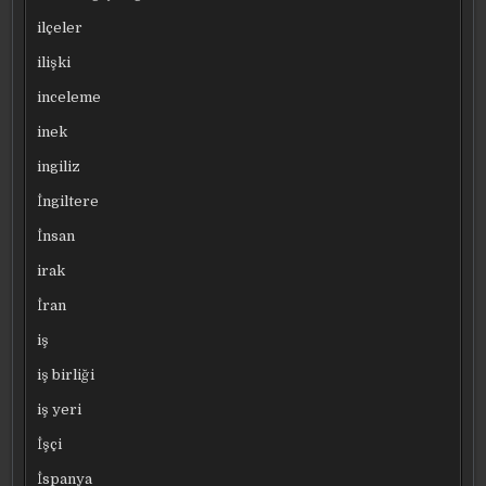
ilçeler
ilişki
inceleme
inek
ingiliz
İngiltere
İnsan
irak
İran
iş
iş birliği
iş yeri
İşçi
İspanya