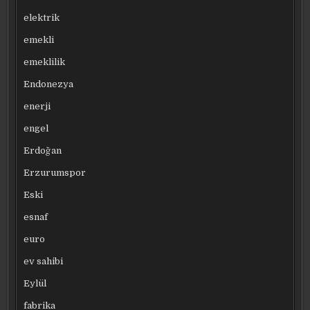
elektrik
emekli
emeklilik
Endonezya
enerji
engel
Erdoğan
Erzurumspor
Eski
esnaf
euro
ev sahibi
Eylül
fabrika