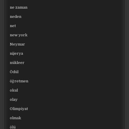
ne zaman
neden
net
new york
Neymar
nijerya
nükleer
Ödül
öğretmen
okul
olay
Olimpiyat
olmak
ölü