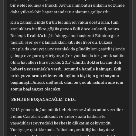
bir gelecek inşa etmekti. Avrupa’nın batısı onların gözünde
daha yüksek bir hayat standartı anlamına geliyordu.
Kısa zaman içinde birbirlerinin en yakın dostu olan, tüm
zorluklara birlikte göğüs geren ikili önce evlendi, sonra
Birleşik Krallık’a bağlı İskoçya’nın başkenti Edinburgh’e
taşındı. Her şey planladıkları gibi ilerliyordu. Lukasz
Czapla da Patrycja Szczesniak da gündüzleri çeşitli işlerde
çalışıp eve para getiriyor, diğer yandan da bir çocuk sahibi
olma hayalleri kuruyordu.
2017 yılında doktorlar müjdeli
haberi Szczesniak’a verdi. Sonunda hamile kalmıştı. İkili
artık yuvalarına eklenecek üçüncü kişi için geri sayıma
başlamıştı. Ancak doğacak olan bu çocuk aslında aile için
sonun başlangıcı olacaktı.
‘SENDEN BOŞANACAĞIM’ DEDİ
2018 yılında doğan minik bebeklerine Julius adını verdiler.
Julius Czapla, sıcakkanlı ve güleryüzlü halleriyle
yaşadıkları çevredeki herkesin dikkatini çekiyordu.
Yürüyüşe çıktıklarında Julius’un pozitifliğine kayıtsız