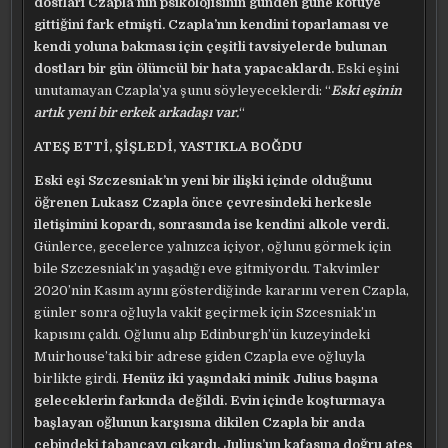
dostları Czapla’nın psikolojisinin günden güne kötüye
gittiğini fark etmişti. Czapla’nın kendini toparlaması ve
kendi yoluna bakması için çeşitli tavsiyelerde bulunan
dostları bir gün ölümcül bir hata yapacaklardı.
Eski eşini
unutamayan Czapla’ya şunu söyleyeceklerdi: “
Eski eşinin
artık yeni bir erkek arkadaşı var.
“
ATEŞ ETTİ, ŞİŞLEDİ, YASTIKLA BOĞDU
Eski eşi Szczesniak’ın yeni bir ilişki içinde olduğunu
öğrenen Lukasz Czapla önce çevresindeki herkesle
iletişimini kopardı, sonrasında ise kendini alkole verdi.
Günlerce, gecelerce yalnızca içiyor, oğlunu görmek için
bile Szczesniak’ın yaşadığı eve gitmiyordu. Takvimler
2020’nin Kasım ayını gösterdiğinde kararını veren Czapla,
günler sonra oğluyla vakit geçirmek için Szcesniak’ın
kapısını çaldı. Oğlunu alıp Edinburgh’ün kuzeyindeki
Muirhouse’taki bir adrese giden Czapla eve oğluyla
birlikte girdi.
Henüz iki yaşındaki minik Julius başına
geleceklerin farkında değildi. Evin içinde koşturmaya
başlayan oğlunun karşısına dikilen Czapla bir anda
cebindeki tabancayı çıkardı, Julius’un kafasına doğru ateş