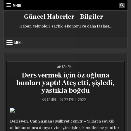
Skip
MENU
to
content
Güncel Haberler – Bilgiler –
Haber, teknoloji, sağlık, ekonomi ve daha fazlası…
MENU
POSTED
KARAR
IN
Ders vermek için öz oğluna
bunları yaptı! Ateş etti, şişledi,
yastıkla boğdu
ADMIN
22 EYLÜL 2022
Derleyen: Can Şişman / Milliyet.com.tr –
Yıllarca sevgili
olduktan sonra dünya evine girmişler, kendilerine yeni bir