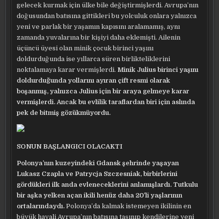
gelecek kurmak için ülke bile değiştirmişlerdi. Avrupa’nın
doğusundan batısına gittikleri bu yolculuk onlara yalnızca
yeni ve parlak bir yaşamın kapısını aralamamış, aynı
zamanda yuvalarına bir kişiyi daha eklemişti. Ailenin
üçüncü üyesi olan minik çocuk birinci yaşını
doldurduğunda ise yıllarca süren birlikteliklerini
noktalamaya karar vermişlerdi.
Minik Julius birinci yaşını
doldurduğunda yollarını ayıran çift resmi olarak
boşanmış, yalnızca Julius için bir araya gelmeye karar
vermişlerdi. Ancak bu evlilik taraflardan biri için aslında
pek de bitmiş gözükmüyordu.
SONUN BAŞLANGICI OLACAKTI
Polonya’nın kuzeyindeki Gdansk şehrinde yaşayan
Lukasz Czapla ve Patrycja Szczesniak, birbirlerini
gördükleri ilk anda evleneceklerini anlamışlardı. Tutkulu
bir aşka yelken açan ikili henüz daha 20’li yaşlarının
ortalarındaydı.
Polonya’da kalmak istemeyen ikilinin en
büyük hayali Avrupa’nın batısına taşınıp kendilerine yeni