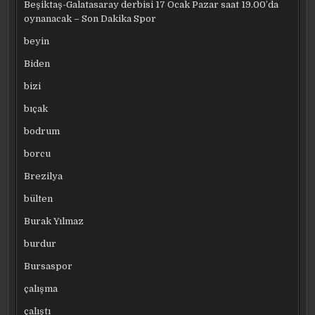
Beşiktaş-Galatasaray derbisi 17 Ocak Pazar saat 19.00’da
oynanacak – Son Dakika Spor
beyin
Biden
bizi
bıçak
bodrum
borcu
Brezilya
bülten
Burak Yılmaz
burdur
Bursaspor
çalışma
çalıştı