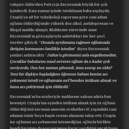
vahşice öldürülen Patrycja Szczesniak büyük bir şok
içindeydi. Kısa zaman içinde tutuklanan baba suçluydu.
Czapla’ya ait bir toksikoloji raporuna göre cani adam
oğlunu öldürdüğünde yüksek doz alkol, antidepresan ve
illegal madde almıştı. Mahkeme sürecinde anne
Szczesniak’ın gözyaşlarıyla anlattıkları ise her şeyi
özetler gibiydi. “
Onunla ayrılmama rağmen oğlumuzla
iletişim kurmasını özellikle istedim
” diyen Szczesniak
şunları anlatacaktı: “
Julius’u görmesini asla engellemedim.
Çocuklar babalarını nasıl severse oğlum da o kadar çok
seviyordu. Ona her zaman güvendi. Ama sonuç ne oldu?
Yeni bir ilişkiye başladığımı öğrenen babası benim acı
çekmemi istedi ve oğlumuzu sırf benden intikam almak ve
bana acı çektirmek için öldürdü.
“
Szczesniak’ın bu sözleriyle mahkeme salonu adeta buz
kesmişti. Czapla’nın eşinden intikam almak için öz oğlunu
öldürdüğünü savunan annenin avukatları 41 yaşındaki cani
adamın ömür boyu hapis cezası almasını talep etti. Czapla
ise oğlunun acı çekmesini istemediğini, oğluyla birlikte
kendi hayatına da son vermeye karar verdiğini ancak bunu