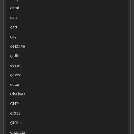
cami
can
çatı
çay
çekirge
çelik
ceset
çevre
ceza
Chelsea
CHP
çiftçi
Çiftlik
çikolata