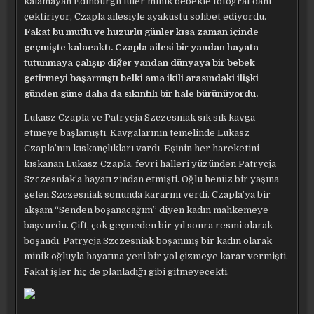
kalamayan Edinburgh’lüler minik bebekle fotoğraf dahi
çektiriyor, Czapla ailesiyle ayaküstü sohbet ediyordu.
Fakat bu mutlu ve huzurlu günler kısa zaman içinde
geçmişte kalacaktı. Czapla ailesi bir yandan hayata
tutunmaya çalışıp diğer yandan dünyaya bir bebek
getirmeyi başarmıştı belki ama ikili arasındaki ilişki
günden güne daha da sıkıntılı bir hale bürünüyordu.
Lukasz Czapla ve Patrycja Szczesniak sık sık kavga
etmeye başlamıştı. Kavgalarının temelinde Lukasz
Czapla’nın kıskançlıkları vardı. Eşinin her hareketini
kıskanan Lukasz Czapla, fevri halleri yüzünden Patrycja
Szczesniak’a hayatı zindan etmişti. Oğlu henüz bir yaşına
gelen Szczesniak sonunda kararını verdi. Czapla’ya bir
akşam “Senden boşanacağım” diyen kadın mahkemeye
başvurdu. Çift, çok geçmeden bir yıl sonra resmi olarak
boşandı. Patrycja Szczesniak boşanmış bir kadın olarak
minik oğluyla hayatına yeni bir yol çizmeye karar vermişti.
Fakat işler hiç de planladığı gibi gitmeyecekti.