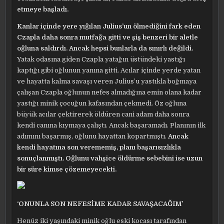
etmeye başladı.
Kanlar içinde yere yığılan Julius’un ölmediğini fark eden
Czapla daha sonra mutfağa gitti ve şiş benzeri bir aletle
oğluna saldırdı. Ancak hepsi bunlarla da sınırlı değildi.
Yatak odasına giden Czapla yatağın üstündeki yastığı
kaptığı gibi oğlunun yanına gitti. Acılar içinde yerde yatan
ve hayatta kalma savaşı veren Julius’u yastıkla boğmaya
çalışan Czapla oğlunun nefes almadığına emin olana kadar
yastığı minik çocuğun kafasından çekmedi. Öz oğluna
büyük acılar çektirerek öldüren cani adam daha sonra
kendi canına kıymaya çalıştı. Ancak başaramadı. Planının ilk
adımını başarmış, oğlunu hayattan kopartmıştı.
Ancak
kendi hayatına son verememiş, planı başarısızlıkla
sonuçlanmıştı. Oğlunu vahşice öldürme sebebini ise uzun
bir süre kimse çözemeyecekti.
‘ONUNLA SON NEFESİME KADAR SAVAŞACAĞIM’
Henüz iki yaşındaki minik oğlu eski kocası tarafından