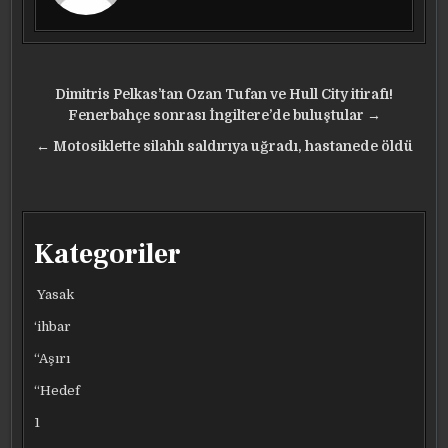
Yazı
Dimitris Pelkas’tan Ozan Tufan ve Hull City itirafı!
gezinmesi
Fenerbahçe sonrası İngiltere’de buluştular →
← Motosiklette silahlı saldırıya uğradı, hastanede öldü
Kategoriler
Yasak
‘ihbar
“Aşırı
“Hedef
1