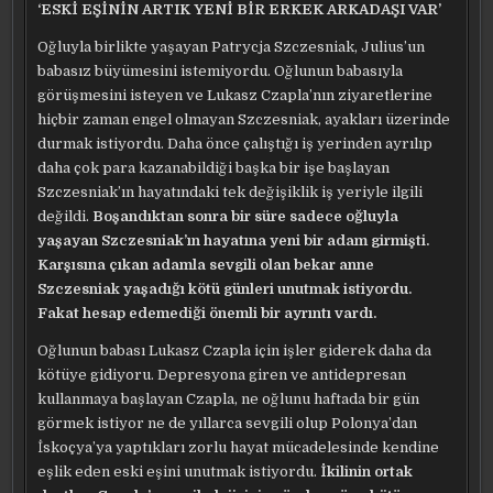
‘ESKİ EŞİNİN ARTIK YENİ BİR ERKEK ARKADAŞI VAR’
Oğluyla birlikte yaşayan Patrycja Szczesniak, Julius’un
babasız büyümesini istemiyordu. Oğlunun babasıyla
görüşmesini isteyen ve Lukasz Czapla’nın ziyaretlerine
hiçbir zaman engel olmayan Szczesniak, ayakları üzerinde
durmak istiyordu. Daha önce çalıştığı iş yerinden ayrılıp
daha çok para kazanabildiği başka bir işe başlayan
Szczesniak’ın hayatındaki tek değişiklik iş yeriyle ilgili
değildi.
Boşandıktan sonra bir süre sadece oğluyla
yaşayan Szczesniak’ın hayatına yeni bir adam girmişti.
Karşısına çıkan adamla sevgili olan bekar anne
Szczesniak yaşadığı kötü günleri unutmak istiyordu.
Fakat hesap edemediği önemli bir ayrıntı vardı.
Oğlunun babası Lukasz Czapla için işler giderek daha da
kötüye gidiyoru. Depresyona giren ve antidepresan
kullanmaya başlayan Czapla, ne oğlunu haftada bir gün
görmek istiyor ne de yıllarca sevgili olup Polonya’dan
İskoçya’ya yaptıkları zorlu hayat mücadelesinde kendine
eşlik eden eski eşini unutmak istiyordu.
İkilinin ortak