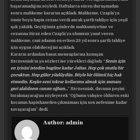
başaramadığını söyledi. Haftalarca süren duruşmadan
sonra mahkeme kararını açıkladı. Mahkeme, Czapla’ya
ömür boyu hapis cezası verdi ancak şartlı tahliye için yeşil
ışık yakıldı. Geçtiğimiz günlerde mahkumiyetine ve
cezasına itiraz eden Czapla’ya olumsuz yanıt veren
mahkeme, cani adamın en erken 23 yıl sonra şartlı tahliye
için uygun olabileceğini açıkladı.
Kararın ardından basın mensuplarına konuşan
Szczesniak’ın şu sözleri ise yürekleri dağladı: “
Senin için
en iyisini istedim bugüne kadar Julius. Hep çok mutlu bir
çocuktun. Hep güler yüzlüydün. Böyle bir ölümü hiç hak
etmedin. Keşke seni tekrar kollarıma almak için zamanı
geri alabilsem canım oğlum…
” Szczesniak, davanın peşini
bırakmayacağını söyleyerek “Oğlumu vahşice öldüren eski
kocamın hapishaneden çıkmaması için son nefesime kadar
savaşacağım” dedi.
Author:
admin