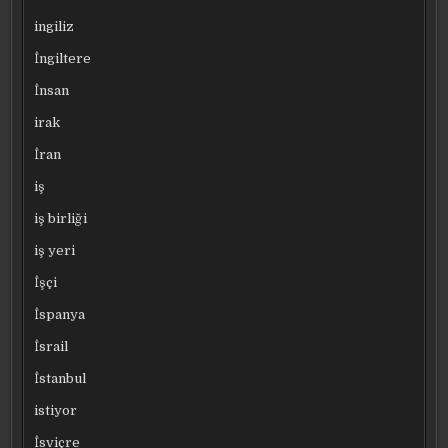
ingiliz
İngiltere
İnsan
irak
İran
iş
iş birliği
iş yeri
İşçi
İspanya
İsrail
İstanbul
istiyor
İsviçre