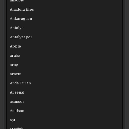
anadolu
Anadolu Efes
Ankaragücü
Antalya
Antalyaspor
Apple
araba
araç
aracın
Arda Turan
Arsenal
asansör
Aselsan
aşı