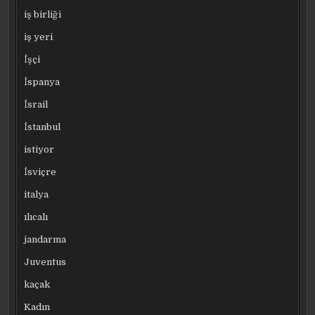
iş birliği
iş yeri
İşçi
İspanya
İsrail
İstanbul
istiyor
İsviçre
italya
ılıcalı
jandarma
Juventus
kaçak
Kadın