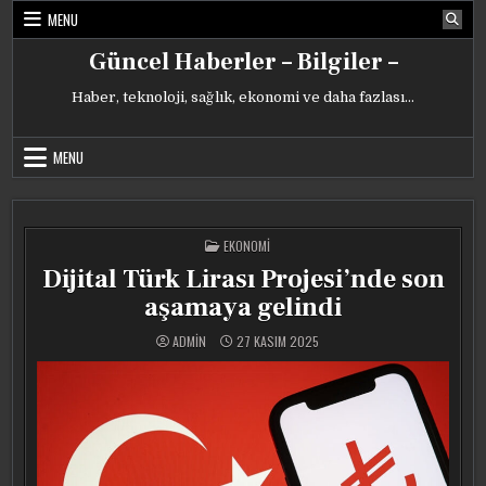
Skip
MENU
to
content
Güncel Haberler – Bilgiler –
Haber, teknoloji, sağlık, ekonomi ve daha fazlası…
MENU
POSTED
EKONOMI
IN
Dijital Türk Lirası Projesi’nde son
aşamaya gelindi
ADMIN
27 KASIM 2025