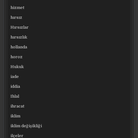
hizmet
hırsız
Hırsızlar
hırsızlık
hollanda
horoz
Hukuk
iade
iddia
Ihlal
ihracat
iklim
iklim değişikliği
ilçeler