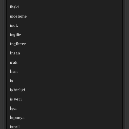
ilişki
inceleme
inek
ingiliz
İngiltere
İnsan
irak
İran
iş
iş birliği
iş yeri
İşçi
İspanya
İsrail