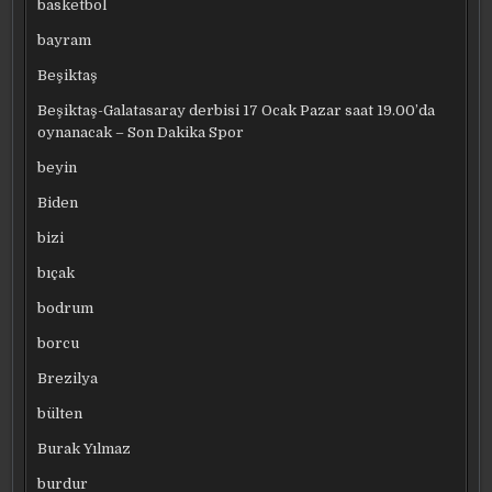
basketbol
bayram
Beşiktaş
Beşiktaş-Galatasaray derbisi 17 Ocak Pazar saat 19.00’da
oynanacak – Son Dakika Spor
beyin
Biden
bizi
bıçak
bodrum
borcu
Brezilya
bülten
Burak Yılmaz
burdur