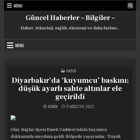
Skip
MENU
to
content
Güncel Haberler – Bilgiler –
Haber, teknoloji, sağlık, ekonomi ve daha fazlası…
MENU
POSTED
HABER
IN
Diyarbakır’da ‘kuyumcu’ baskını;
düşük ayarlı sahte altınlar ele
geçirildi
ADMIN
11 AĞUSTOS 2022
Olay, Bağlar ilçesi Emek Caddesi’ndeki kuyumcu
dükkanında meydana geldi. Bölgede yaşayanlar, ‘Düşük