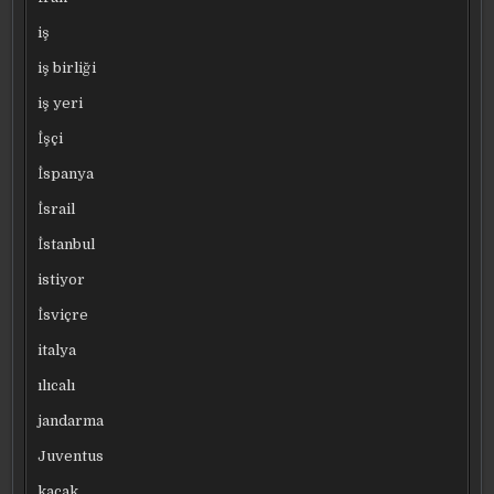
iş
iş birliği
iş yeri
İşçi
İspanya
İsrail
İstanbul
istiyor
İsviçre
italya
ılıcalı
jandarma
Juventus
kaçak