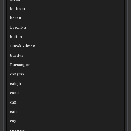
bodrum
borcu
Brezilya
bülten
Burak Yılmaz
burdur
Bursaspor
çalışma
çalıştı
cami
can
çatı
çay
çekirge