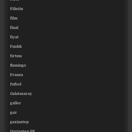
Filistin
film
final
fiyat
Fındık
fırtına
flamingo
Fransa
futbol
Galatasaray
galler
gaz
gaziantep
Gaziantep FK