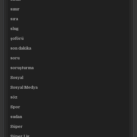
sınır
sıra
slug
şoförü
son dakika
soru
soruşturma
Sosyal
Sosyal Medya
söz
Spor
sudan
Süper
Süper Lig