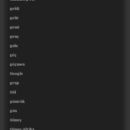
geldi
gelir
gemi
genç
gıda
göç
göçmen
Google
grup
Gül
gümrük
gün
Güneş
Güney Afrika