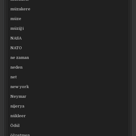
müzakere
müze
müziği
NASA
NATO
ne zaman
neden
net
new york
Neymar
nijerya
nükleer
Ödül
öğretmen