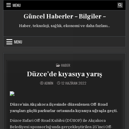
Skip
MENU
to
content
Güncel Haberler – Bilgiler –
Haber, teknoloji, sağlık, ekonomi ve daha fazlası…
MENU
POSTED
HABER
IN
Düzce’de kıyasıya yarış
ADMIN
12 HAZIRAN 2022
Düzce’nin Akçakoca ilçesinde düzenlenen Off-Road
yarışları güçlü parkurlar ortasında kıyasıya uğraşla geçti.
Düzce Safari Off-Road Kulübü (DÜSOF) ile Akçakoca
Belediyesi sponsorluğunda gerçekleştirilen 25’inci Off-