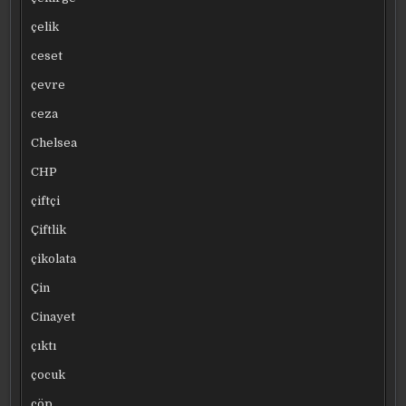
çelik
ceset
çevre
ceza
Chelsea
CHP
çiftçi
Çiftlik
çikolata
Çin
Cinayet
çıktı
çocuk
çöp