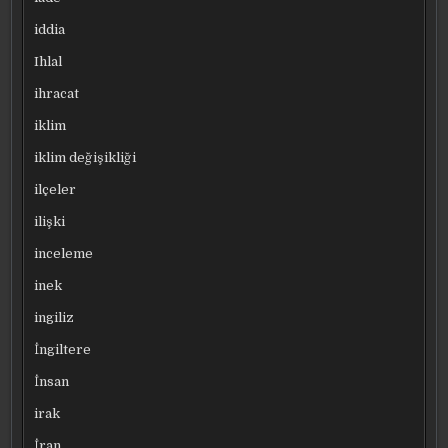
iddia
Ihlal
ihracat
iklim
iklim değişikliği
ilçeler
ilişki
inceleme
inek
ingiliz
İngiltere
İnsan
irak
İran