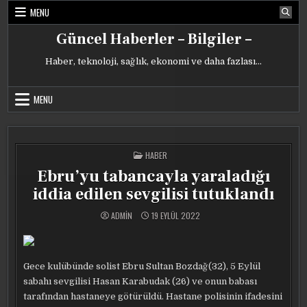
Skip
MENU
to
content
Güncel Haberler – Bilgiler –
Haber, teknoloji, sağlık, ekonomi ve daha fazlası…
MENU
POSTED
HABER
IN
Ebru’yu tabancayla yaraladığı
iddia edilen sevgilisi tutuklandı
ADMIN
19 EYLÜL 2022
Gece kulübünde solist Ebru Sultan Bozdağ(32), 5 Eylül
sabahı sevgilisi Hasan Karabudak (26) ve onun babası
tarafından hastaneye götürüldü. Hastane polisinin ifadesini