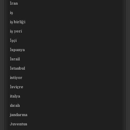
İran
iş
iş birliği
iş yeri
İşçi
İspanya
İsrail
İstanbul
istiyor
İsviçre
italya
ılıcalı
jandarma
Juventus