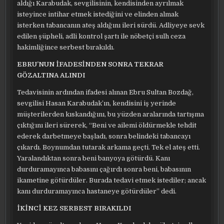
aldığı Karabudak, sevgilisinin, kendisinden ayrılmak
isteyince intihar etmek istediğini ve elinden almak
isterken tabancanın ateş aldığını ileri sürdü. Adliyeye sevk
edilen şüpheli, adli kontrol şartı ile nöbetçi sulh ceza
hakimliğince serbest bırakıldı.
EBRU’NUN İFADESİNDEN SONRA TEKRAR
GÖZALTINA ALINDI
Tedavisinin ardından ifadesi alınan Ebru Sultan Bozdağ,
sevgilisi Hasan Karabudak’ın, kendisini iş yerinde
müşterilerden kıskandığını, bu yüzden aralarında tartışma
çıktığını ileri sürerek, “Beni ve ailemi öldürmekle tehdit
ederek darbetmeye başladı, sonra belindeki tabancayı
çıkardı. Boynumdan tutarak arkama geçti. Tek el ateş etti.
Yaralandıktan sonra beni banyoya götürdü. Kanı
durduramayınca babasını çağırdı sonra beni, babasının
ikametine götürdüler. Burada tedavi etmek istediler; ancak
kanı durduramayınca hastaneye götürdüler” dedi.
İKİNCİ KEZ SERBEST BIRAKILDI