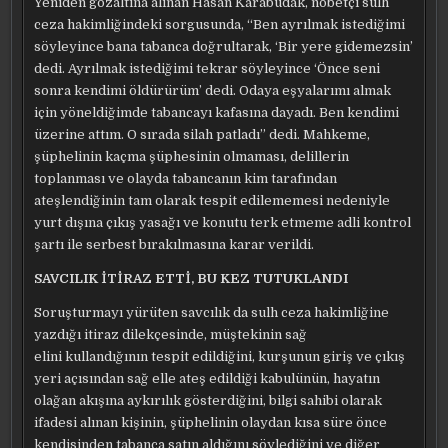
Yeniden gözaltına alınan Hasan Karabudak, nöbetçi sulh
ceza hakimliğindeki sorgusunda, “Ben ayrılmak istediğimi
söyleyince bana tabanca doğrultarak, ‘Bir yere gidemezsin’
dedi. Ayrılmak istediğimi tekrar söyleyince ‘Önce seni
sonra kendimi öldürürüm’ dedi. Odaya eşyalarımı almak
için yöneldiğimde tabancayı kafasına dayadı. Ben kendimi
üzerine attım. O sırada silah patladı” dedi. Mahkeme,
şüphelinin kaçma şüphesinin olmaması, delillerin
toplanması ve olayda tabancanın kim tarafından
ateşlendiğinin tam olarak tespit edilememesi nedeniyle
yurt dışına çıkış yasağı ve konutu terk etmeme adli kontrol
şartı ile serbest bırakılmasına karar verildi.
SAVCILIK İTİRAZ ETTİ, BU KEZ TUTUKLANDI
Soruşturmayı yürüten savcılık da sulh ceza hakimliğine
yazdığı itiraz dilekçesinde, müştekinin sağ
elini kullandığının tespit edildiğini, kurşunun giriş ve çıkış
yeri açısından sağ elle ateş edildiği kabulünün, hayatın
olağan akışına aykırılık gösterdiğini, bilgi sahibi olarak
ifadesi alınan kişinin, şüphelinin olaydan kısa süre önce
kendisinden tabanca satın aldığını söylediğini ve diğer