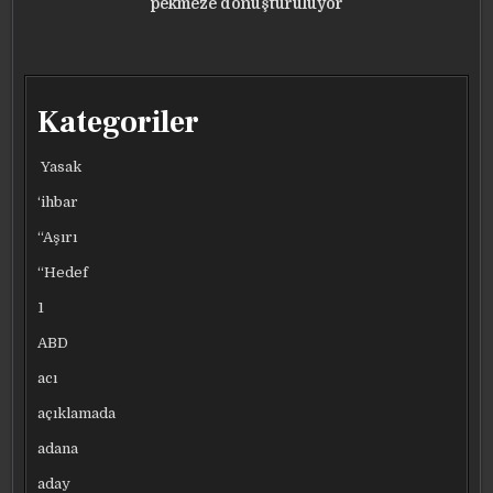
pekmeze dönüştürülüyor
Kategoriler
Yasak
‘ihbar
“Aşırı
“Hedef
1
ABD
acı
açıklamada
adana
aday