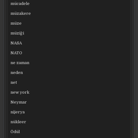
mücadele
müzakere
müze
müziği
NASA
NATO
ne zaman
neden
net
new york
Neymar
nijerya
nükleer
Ödül