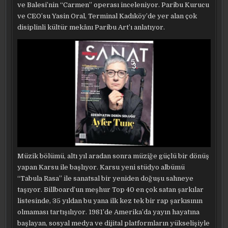
ve Balesi’nin “Carmen” operası inceleniyor. Paribu Kurucu
ve CEO’su Yasin Oral, Terminal Kadıköy’de yer alan çok
disiplinli kültür mekânı Paribu Art’ı anlatıyor.
Müzik bölümü, altı yıl aradan sonra müziğe güçlü bir dönüş
yapan Karsu ile başlıyor. Karsu yeni stüdyo albümü
“Tabula Rasa” ile sanatsal bir yeniden doğuşu sahneye
taşıyor. Billboard’un meşhur Top 40 en çok satan şarkılar
listesinde, 35 yıldan bu yana ilk kez tek bir rap şarkısının
olmaması tartışılıyor. 1981’de Amerika’da yayın hayatına
başlayan, sosyal medya ve dijital platformların yükselişiyle