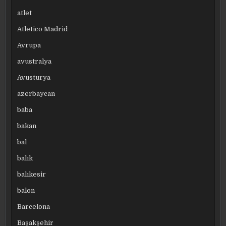
atlet
Atletico Madrid
Avrupa
avustralya
Avusturya
azerbaycan
baba
bakan
bal
balık
balıkesir
balon
Barcelona
Başakşehir