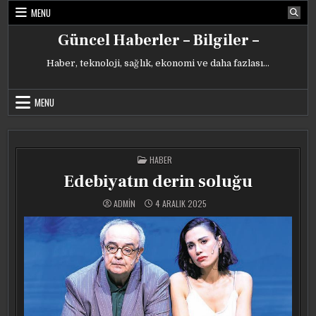
Skip
MENU
to
content
Güncel Haberler – Bilgiler –
Haber, teknoloji, sağlık, ekonomi ve daha fazlası…
MENU
POSTED
HABER
IN
Edebiyatın derin soluğu
ADMIN
4 ARALIK 2025