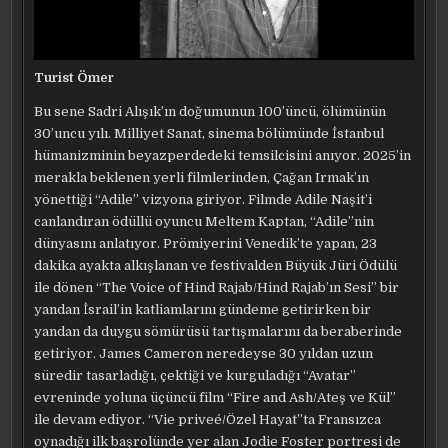
Turist Ömer
Bu sene Sadri Alışık’ın doğumunun 100’üncü, ölümünün
30’uncu yılı. Milliyet Sanat, sinema bölümünde İstanbul
hümanizminin beyazperdedeki temsilcisini anıyor. 2025’in
merakla beklenen yerli filmlerinden, Çağan Irmak’ın
yönettiği “Adile” vizyona giriyor. Filmde Adile Naşit’i
canlandıran ödüllü oyuncu Meltem Kaptan, “Adile”nin
dünyasını anlatıyor. Prömiyerini Venedik’te yapan, 23
dakika ayakta alkışlanan ve festivalden Büyük Jüri Ödülü
ile dönen “The Voice of Hind Rajab/Hind Rajab’ın Sesi” bir
yandan İsrail’in katliamlarını gündeme getirirken bir
yandan da duygu sömürüsü tartışmalarını da beraberinde
getiriyor. James Cameron neredeyse 30 yıldan uzun
süredir tasarladığı, çektiği ve kurguladığı “Avatar”
evreninde yoluna üçüncü film “Fire and Ash/Ateş ve Kül”
ile devam ediyor. “Vie priveé/Özel Hayat”ta Fransızca
oynadığı ilk başrolünde yer alan Jodie Foster portresi de