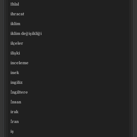
Ihlal
ihracat
iklim
iklim değişikliği
ilçeler
ilişki
inceleme
inek
ingiliz
İngiltere
İnsan
irak
İran
iş