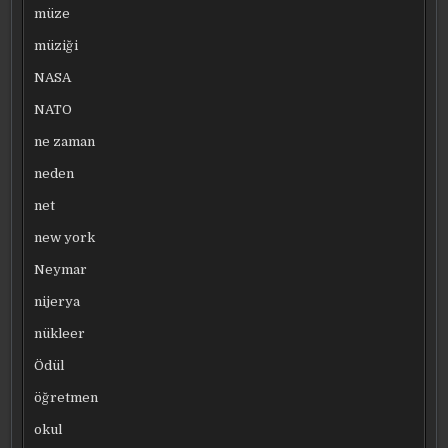
müze
müziği
NASA
NATO
ne zaman
neden
net
new york
Neymar
nijerya
nükleer
Ödül
öğretmen
okul