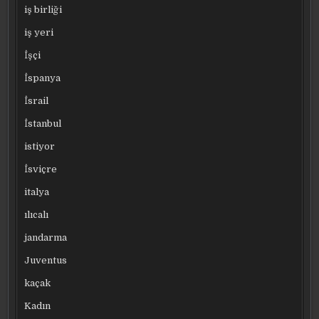
iş birliği
iş yeri
İşçi
İspanya
İsrail
İstanbul
istiyor
İsviçre
italya
ılıcalı
jandarma
Juventus
kaçak
Kadın