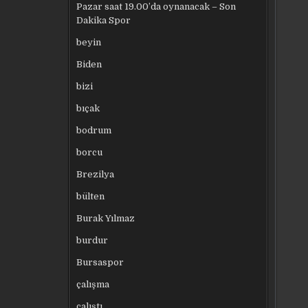
Pazar saat 19.00’da oynanacak – Son
Dakika Spor
beyin
Biden
bizi
bıçak
bodrum
borcu
Brezilya
bülten
Burak Yılmaz
burdur
Bursaspor
çalışma
çalıştı