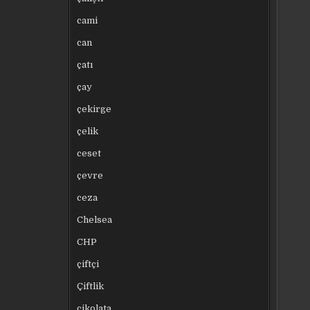
cami
can
çatı
çay
çekirge
çelik
ceset
çevre
ceza
Chelsea
CHP
çiftçi
Çiftlik
çikolata