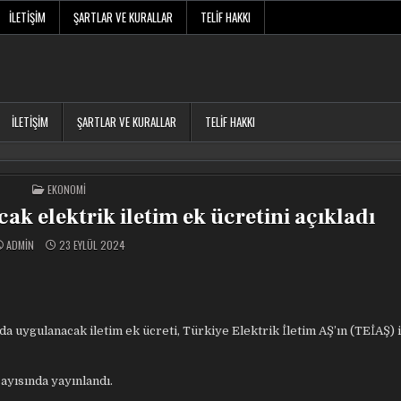
İLETIŞIM
ŞARTLAR VE KURALLAR
TELIF HAKKI
İLETIŞIM
ŞARTLAR VE KURALLAR
TELIF HAKKI
POSTED
EKONOMI
IN
k elektrik iletim ek ücretini açıkladı
ADMIN
23 EYLÜL 2024
uygulanacak iletim ek ücreti, Türkiye Elektrik İletim AŞ’ın (TEİAŞ) 
ayısında yayınlandı.