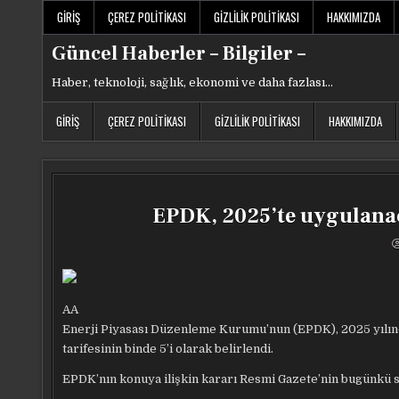
Skip
GIRIŞ
ÇEREZ POLITIKASI
GIZLILIK POLITIKASI
HAKKIMIZDA
to
content
Güncel Haberler – Bilgiler –
Haber, teknoloji, sağlık, ekonomi ve daha fazlası…
GIRIŞ
ÇEREZ POLITIKASI
GIZLILIK POLITIKASI
HAKKIMIZDA
EPDK, 2025’te uygulanaca
AA
Enerji Piyasası Düzenleme Kurumu’nun (EPDK), 2025 yılında 
tarifesinin binde 5’i olarak belirlendi.
EPDK’nın konuya ilişkin kararı Resmi Gazete’nin bugünkü s