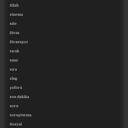
Silah
sinema
site
Sivas
Sivasspor
sıcak
sınır
sıra
slug
şoförü
son dakika
soru
soruşturma
Sosyal