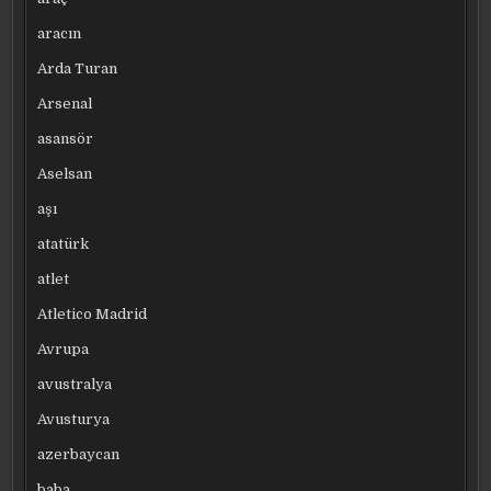
aracın
Arda Turan
Arsenal
asansör
Aselsan
aşı
atatürk
atlet
Atletico Madrid
Avrupa
avustralya
Avusturya
azerbaycan
baba