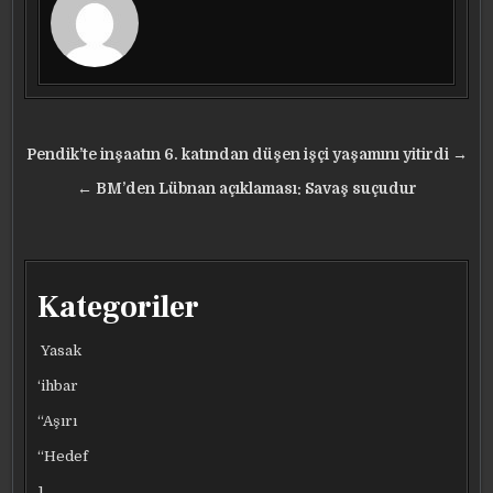
Yazı
Pendik’te inşaatın 6. katından düşen işçi yaşamını yitirdi →
gezinmesi
← BM’den Lübnan açıklaması: Savaş suçudur
Kategoriler
Yasak
‘ihbar
“Aşırı
“Hedef
1