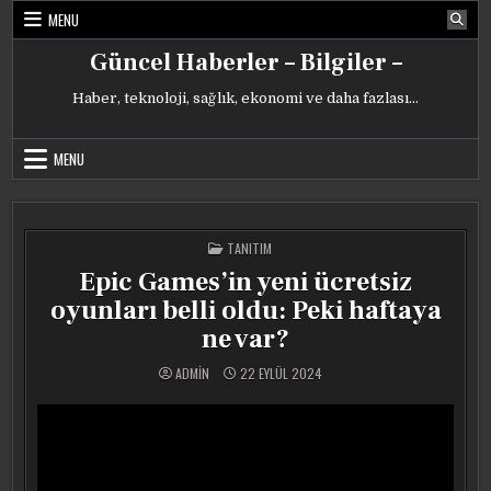
Skip
MENU
to
content
Güncel Haberler – Bilgiler –
Haber, teknoloji, sağlık, ekonomi ve daha fazlası…
MENU
POSTED
TANITIM
IN
Epic Games’in yeni ücretsiz
oyunları belli oldu: Peki haftaya
ne var?
ADMIN
22 EYLÜL 2024