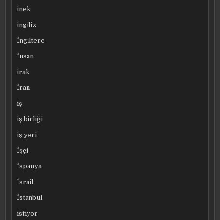
inek
ingiliz
İngiltere
İnsan
irak
İran
iş
iş birliği
iş yeri
İşçi
İspanya
İsrail
İstanbul
istiyor