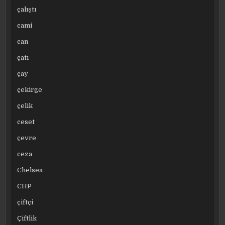
çalıştı
cami
can
çatı
çay
çekirge
çelik
ceset
çevre
ceza
Chelsea
CHP
çiftçi
Çiftlik