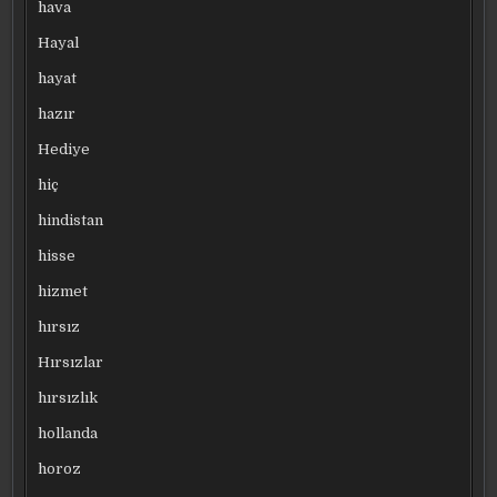
hava
Hayal
hayat
hazır
Hediye
hiç
hindistan
hisse
hizmet
hırsız
Hırsızlar
hırsızlık
hollanda
horoz