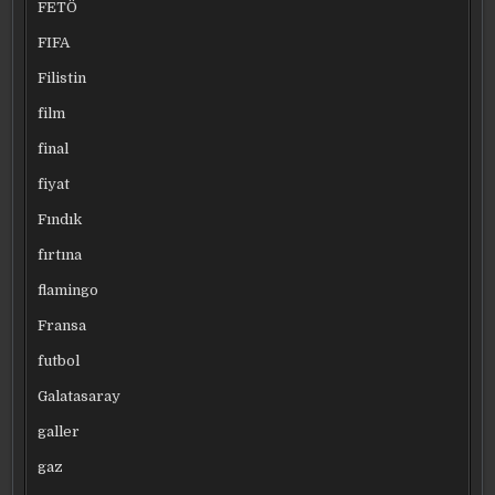
FETÖ
FIFA
Filistin
film
final
fiyat
Fındık
fırtına
flamingo
Fransa
futbol
Galatasaray
galler
gaz