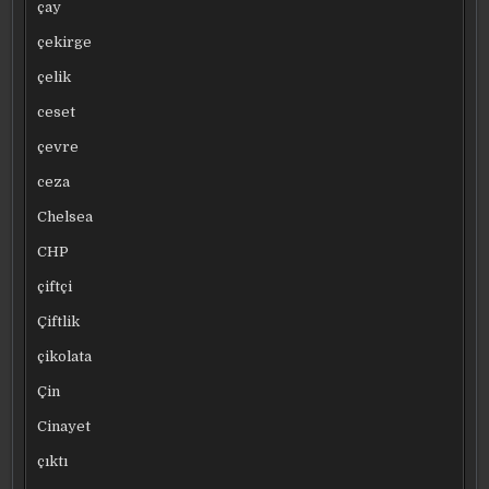
çay
çekirge
çelik
ceset
çevre
ceza
Chelsea
CHP
çiftçi
Çiftlik
çikolata
Çin
Cinayet
çıktı