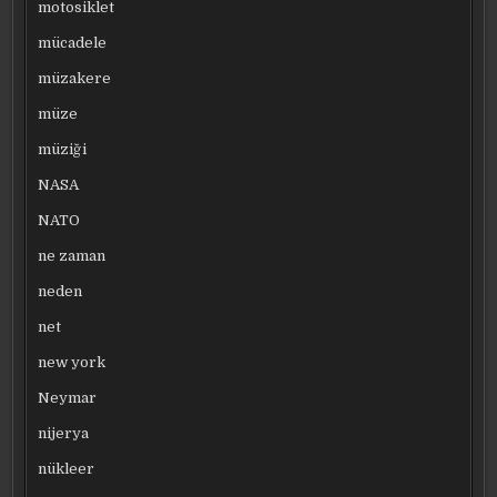
motosiklet
mücadele
müzakere
müze
müziği
NASA
NATO
ne zaman
neden
net
new york
Neymar
nijerya
nükleer