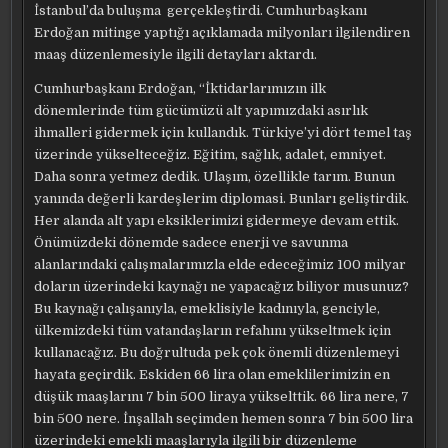
İstanbul’da buluşma gerçekleştirdi. Cumhurbaşkanı
Erdoğan mitinge yaptığı açıklamada milyonları ilgilendiren
maaş düzenlemesiyle ilgili detayları aktardı.
Cumhurbaşkanı Erdoğan, “İktidarlarımızın ilk
dönemlerinde tüm gücümüzü alt yapımızdaki asırlık
ihmalleri gidermek için kullandık. Türkiye’yi dört temel taş
üzerinde yükselteceğiz. Eğitim, sağlık, adalet, emniyet.
Daha sonra yetmez dedik. Ulaşım, özellikle tarım. Bunun
yanında değerli kardeşlerim diplomasi. Bunları geliştirdik.
Her alanda alt yapı eksiklerimizi gidermeye devam ettik.
Önümüzdeki dönemde sadece enerji ve savunma
alanlarındaki çalışmalarımızla elde edeceğimiz 100 milyar
doların üzerindeki kaynağı ne yapacağız biliyor musunuz?
Bu kaynağı çalışanıyla, emeklisiyle kadınıyla, genciyle,
ülkemizdeki tüm vatandaşların refahını yükseltmek için
kullanacağız. Bu doğrultuda pek çok önemli düzenlemeyi
hayata geçirdik. Eskiden 66 lira olan emeklilerimizin en
düşük maaşlarını 7 bin 500 liraya yükselttik. 66 lira nere, 7
bin 500 nere. İnşallah seçimden hemen sonra 7 bin 500 lira
üzerindeki emekli maaşlarıyla ilgili bir düzenleme