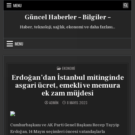
Skip
MENU
to
content
Güncel Haberler – Bilgiler –
Haber, teknoloji, sağlık, ekonomi ve daha fazlası…
MENU
POSTED
EKONOMI
IN
Erdoğan’dan İstanbul mitinginde
asgari ücret, emekli ve memura
ek zam müjdesi
ADMIN
8 MAYIS 2023
Cumhurbaşkanı ve AK Parti Genel Başkanı Recep Tayyip
Erdoğan, 14 Mayıs seçimleri öncesi vatandaşlarla