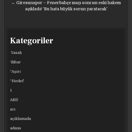
← Giresunspor – Fenerbahçe maçı sonrası eski hakem
açıkladı! ‘Bu hata büyük sorun yaratacak’
Kategoriler
Yasak
‘ihbar
“Aşırı
“Hedef
1
ABD
acı
açıklamada
adana