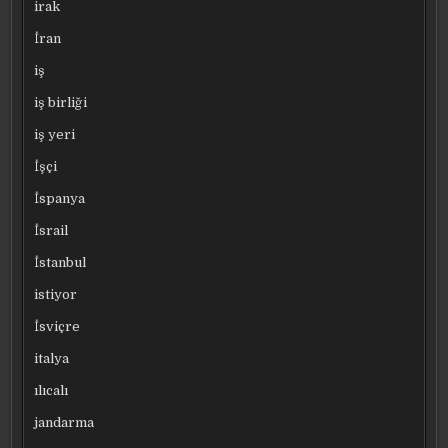
irak
İran
iş
iş birliği
iş yeri
İşçi
İspanya
İsrail
İstanbul
istiyor
İsviçre
italya
ılıcalı
jandarma