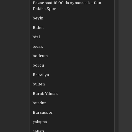
Pazar saat 19.00’da oynanacak – Son
Dakika Spor
beyin
Biden
bizi
bıçak
bodrum
borcu
Brezilya
bülten
Burak Yılmaz
burdur
Bursaspor
çalışma
çalıştı