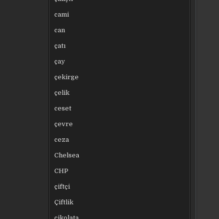
cami
can
çatı
çay
çekirge
çelik
ceset
çevre
ceza
Chelsea
CHP
çiftçi
Çiftlik
çikolata