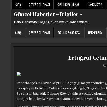
Skip
GIRIŞ
ÇEREZ POLITIKASI
GIZLILIK POLITIKASI
HAKKIMIZDA
to
content
Güncel Haberler – Bilgiler –
Haber, teknoloji, sağlık, ekonomi ve daha fazlası…
GIRIŞ
ÇEREZ POLITIKASI
GIZLILIK POLITIKASI
HAKKIMIZDA
Ertuğrul Çetin
Fenerbahçe’nin Slovacko’yu 3-0’la geçtiği maçın ardından ge
cevaplayan Ertuğrul Çetin müsabakayla ilgili, “Hayalim bu 
Sezona iyi başladık. Dinamo Kiev’e talihsiz şekilde elendi
iletişim halindeyiz. Neyi nasıl yapabilirizi her yerde konu
Lincoln Henrique’nin attığı ikinci golü beğendiğini ifade ed