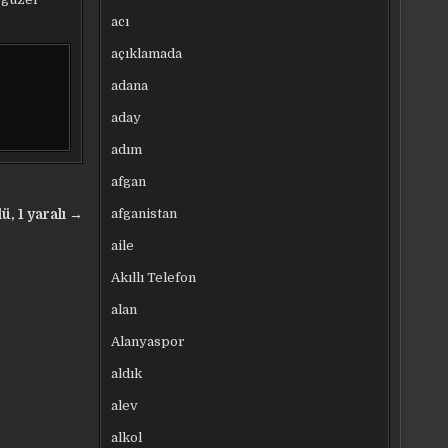
acı
açıklamada
adana
aday
adım
afgan
afganistan
ü, 1 yaralı →
aile
Akıllı Telefon
alan
Alanyaspor
aldık
alev
alkol