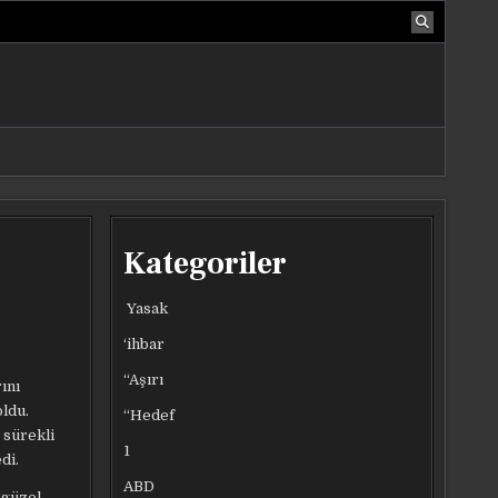
Kategoriler
Yasak
‘ihbar
“Aşırı
ını
ldu.
“Hedef
 sürekli
1
di.
ABD
 güzel