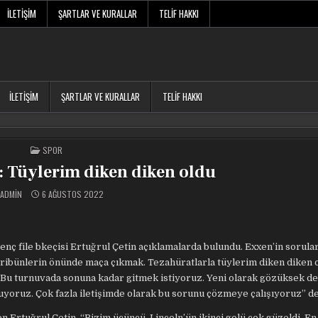
İLETIŞIM
ŞARTLAR VE KURALLAR
TELIF HAKKI
İLETIŞIM
ŞARTLAR VE KURALLAR
TELIF HAKKI
POSTED
SPOR
IN
: Tüylerim diken diken oldu
ADMIN
6 AĞUSTOS 2022
nç file bkeçisi Ertuğrul Çetin açıklamalarda bulundu. Exxen’in sorular
tribünlerin önünde maça çıkmak. Tezahüratlarla tüylerim diken diken o
k. Bu turnuvada sonuna kadar gitmek istiyoruz. Yeni olarak gözüksek de
şuyoruz. Çok fazla iletişimde olarak bu sorunu çözmeye çalışıyoruz” de
en Ertuğrul Çetin, “Bizim üçüncü, Lincoln’ün ikinci golü çok güzeldi. En