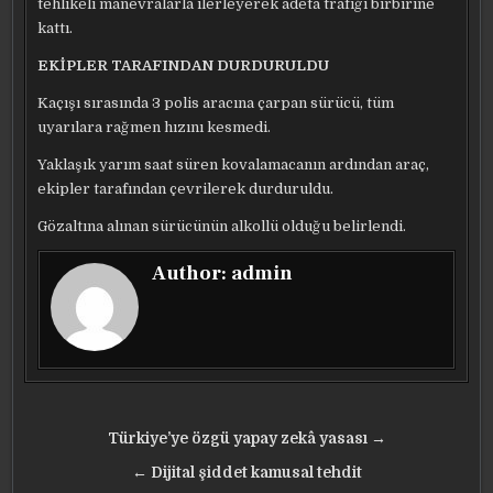
tehlikeli manevralarla ilerleyerek adeta trafiği birbirine
kattı.
EKİPLER TARAFINDAN DURDURULDU
Kaçışı sırasında 3 polis aracına çarpan sürücü, tüm
uyarılara rağmen hızını kesmedi.
Yaklaşık yarım saat süren kovalamacanın ardından araç,
ekipler tarafından çevrilerek durduruldu.
Gözaltına alınan sürücünün alkollü olduğu belirlendi.
Author:
admin
Yazı
Türkiye’ye özgü yapay zekâ yasası →
gezinmesi
← Dijital şiddet kamusal tehdit