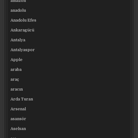
amazon
anadolu
Anadolu Efes
Ankaragücü
Antalya
Antalyaspor
Apple
araba
araç
aracın
Arda Turan
Arsenal
asansör
Aselsan