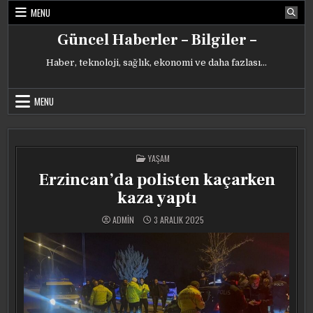
Skip
MENU
to
content
Güncel Haberler – Bilgiler –
Haber, teknoloji, sağlık, ekonomi ve daha fazlası…
MENU
POSTED
YAŞAM
IN
Erzincan’da polisten kaçarken
kaza yaptı
ADMIN
3 ARALIK 2025