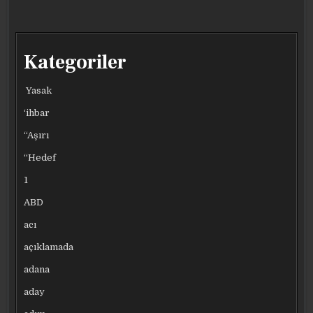
Kategoriler
Yasak
‘ihbar
“Aşırı
“Hedef
1
ABD
acı
açıklamada
adana
aday