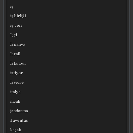
iş
iş birliği
iş yeri
İşçi
İspanya
İsrail
İstanbul
istiyor
İsviçre
italya
ılıcalı
jandarma
Juventus
kaçak