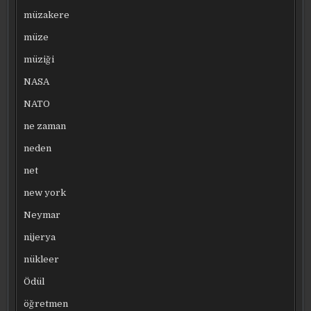
müzakere
müze
müziği
NASA
NATO
ne zaman
neden
net
new york
Neymar
nijerya
nükleer
Ödül
öğretmen