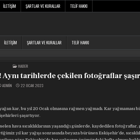
İLETIŞIM
ŞARTLAR VE KURALLAR
TELIF HAKKI
İLETIŞIM
ŞARTLAR VE KURALLAR
TELIF HAKKI
POSTED
HABER
IN
 Aynı tarihlerde çekilen fotoğraflar şaşır
ADMIN
22 OCAK 2023
lk yağan kar, bu yıl 20 Ocak olmasına rağmen yağmadı. Kar yağmaması b
şehirleri şaşırtıyor.
elen hava sıcaklıklarının yaşandığı günlerde, kaydedilen fotoğraflar, 
çtiğimiz yıl kar yağışı sonrasında beyaza bürünen Eskişehir’de, sıcaklık
rilere göre Eskişehir’de kar yağışının önümüzdeki hafta olması bekl