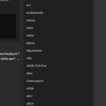
acı
açıklamada
adana
aday
adım
afgan
afganistan
an başlıyor?
aile
li oldu mu? →
Akıllı Telefon
alan
Alanyaspor
aldık
alev
alkol