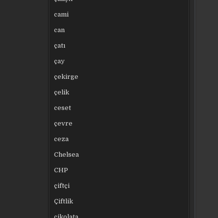
cami
can
çatı
çay
çekirge
çelik
ceset
çevre
ceza
Chelsea
CHP
çiftçi
Çiftlik
çikolata