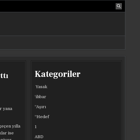
Kategoriler
ttı
Yasak
‘ihbar
“Aşırı
ir yana
“Hedef
geçen yılla
1
lar ise
ABD
eniyor.