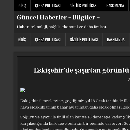
Skip
GIRIŞ
ÇEREZ POLITIKASI
GIZLILIK POLITIKASI
HAKKIMIZDA
to
content
Güncel Haberler – Bilgiler –
Haber, teknoloji, sağlık, ekonomi ve daha fazlası…
GIRIŞ
ÇEREZ POLITIKASI
GIZLILIK POLITIKASI
HAKKIMIZDA
Eskişehir’de şaşırtan görüntü!
Eskişehir il merkezine, geçtiğimiz yıl 18 Ocak tarihinde i
hava sıcaklıklarının bahar aylarından daha sıcak olması Eski
Soğuğu ve ayazı ile ünlü olan kentte 15 dereceye kadar yüks
karşılaştığında fark göze belirgin bir biçimde çarpıyor. Ge
eksi seviyelerde seyrediyordu. Öte yandan meteorolojik ve