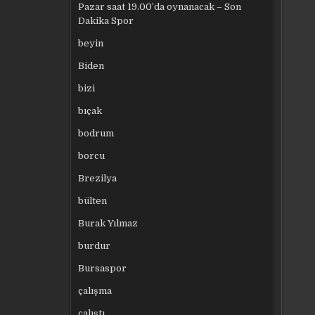
Pazar saat 19.00’da oynanacak – Son
Dakika Spor
beyin
Biden
bizi
bıçak
bodrum
borcu
Brezilya
bülten
Burak Yılmaz
burdur
Bursaspor
çalışma
çalıştı