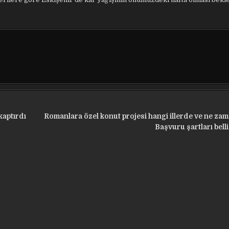
kaptırdı
Romanlara özel konut projesi hangi illerde ve ne zam
Başvuru şartları bel