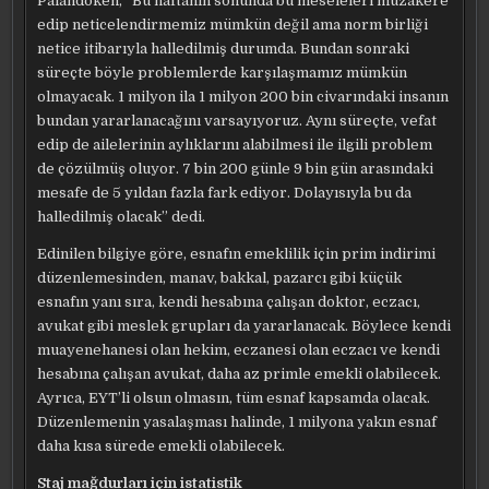
Palandöken, “Bu haftanın sonunda bu meseleleri müzakere
edip neticelendirmemiz mümkün değil ama norm birliği
netice itibarıyla halledilmiş durumda. Bundan sonraki
süreçte böyle problemlerde karşılaşmamız mümkün
olmayacak. 1 milyon ila 1 milyon 200 bin civarındaki insanın
bundan yararlanacağını varsayıyoruz. Aynı süreçte, vefat
edip de ailelerinin aylıklarını alabilmesi ile ilgili problem
de çözülmüş oluyor. 7 bin 200 günle 9 bin gün arasındaki
mesafe de 5 yıldan fazla fark ediyor. Dolayısıyla bu da
halledilmiş olacak” dedi.
Edinilen bilgiye göre, esnafın emeklilik için prim indirimi
düzenlemesinden, manav, bakkal, pazarcı gibi küçük
esnafın yanı sıra, kendi hesabına çalışan doktor, eczacı,
avukat gibi meslek grupları da yararlanacak. Böylece kendi
muayenehanesi olan hekim, eczanesi olan eczacı ve kendi
hesabına çalışan avukat, daha az primle emekli olabilecek.
Ayrıca, EYT’li olsun olmasın, tüm esnaf kapsamda olacak.
Düzenlemenin yasalaşması halinde, 1 milyona yakın esnaf
daha kısa sürede emekli olabilecek.
Staj mağdurları için istatistik