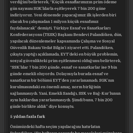
verdiğini belirterek, “Küçük esnaflarımızın prim ödeme
gün sayısını SGK’lılarla eşitleyerek 7 bin 200 güne
indiriyoruz. Yeni dönemde yapacağımız ilk işlerden biri
olacak bu çalışmadan 1 milyon küçük esnafımız
faydalanacak” demişti. Türkiye Esnaf ve Sanatkarları
Konfederasyonu (TESK) Başkanı Bendevi Palandöken, dün,
yapılacak düzenlemeler kapsamında Çalışma ve Sosyal
Güvenlik Bakanı Vedat Bilgin’i ziyaret etti. Palandöken,
çıkışta yaptığı açıklamada, EYT’deki en büyük problemin,
sosyal güvenlikteki prim eşitlenmesi olduğunu belirterek,
“SSK’lılar 7 bin 200 günde, esnaf ve sanatkarlar ise 9 bin
günde emekli oluyordu. Dolayısıyla burada esnaf ve
sanatkarın bir bölümü EYT’den yararlanamadı. SGK’nın
kurulmasındaki en önemli amaç, norm birliğinin
sağlanmasıydı. Yani, Emekli Sandığı, SSK ve Bağ-Kur’lunun
aynı haklardan yararlanmasıydı. Şimdi bunu, 7 bin 200
günle birlikte aldık” diye konuştu.
5 yıldan fazla fark
Önümüzdeki hafta seçim yapılacağını hatırlatan