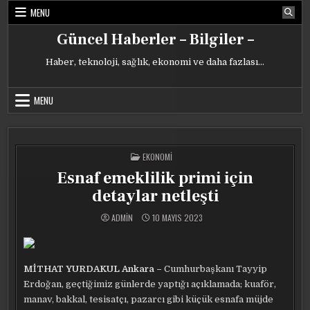
Skip
MENU
to
content
Güncel Haberler – Bilgiler –
Haber, teknoloji, sağlık, ekonomi ve daha fazlası…
MENU
POSTED
EKONOMI
IN
Esnaf emeklilik primi için
detaylar netleşti
ADMIN
10 MAYIS 2023
MİTHAT YURDAKUL Ankara –
Cumhurbaşkanı Tayyip
Erdoğan, geçtiğimiz günlerde yaptığı açıklamada; kuaför,
manav, bakkal, tesisatçı, pazarcı gibi küçük esnafa müjde