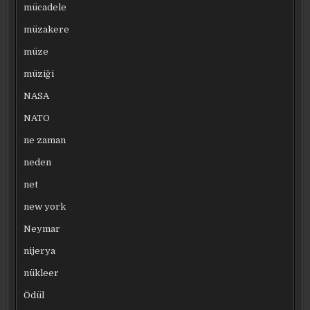
mücadele
müzakere
müze
müziği
NASA
NATO
ne zaman
neden
net
new york
Neymar
nijerya
nükleer
Ödül