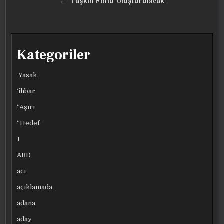
gezinmesi
← ‘Taşkın Fonu’ oluşturulacak
Kategoriler
Yasak
‘ihbar
“Aşırı
“Hedef
1
ABD
acı
açıklamada
adana
aday