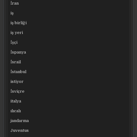
İran
iş
iş birliği
iş yeri
İşçi
İspanya
İsrail
İstanbul
istiyor
İsviçre
italya
ılıcalı
jandarma
Juventus