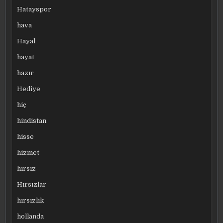
Hatayspor
hava
Hayal
hayat
hazır
Hediye
hiç
hindistan
hisse
hizmet
hırsız
Hırsızlar
hırsızlık
hollanda