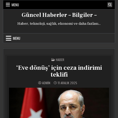
Skip
MENU
to
content
Güncel Haberler – Bilgiler –
Haber, teknoloji, sağlık, ekonomi ve daha fazlası…
MENU
POSTED
HABER
IN
‘Eve dönüş’ için ceza indirimi
teklifi
ADMIN
11 ARALIK 2025