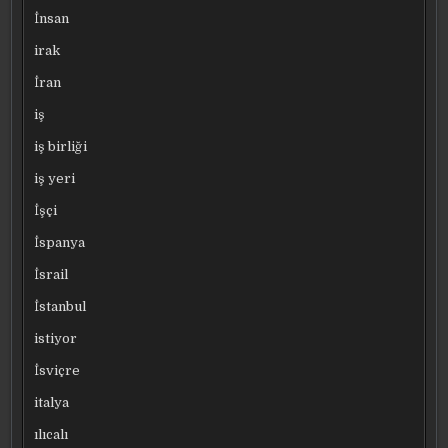
İnsan
irak
İran
iş
iş birliği
iş yeri
İşçi
İspanya
İsrail
İstanbul
istiyor
İsviçre
italya
ılıcalı