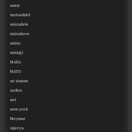
mısır
motosiklet
mücadele
müzakere
müze
müziği
NASA
NATO
ne zaman
neden
net
new york
Neymar
nijerya