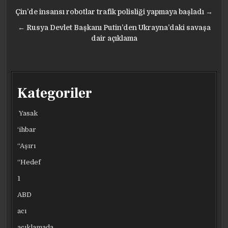
Yazı
Çin’de insansı robotlar trafik polisliği yapmaya başladı →
gezinmesi
← Rusya Devlet Başkanı Putin’den Ukrayna’daki savaşa
dair açıklama
Kategoriler
Yasak
‘ihbar
“Aşırı
“Hedef
1
ABD
acı
açıklamada