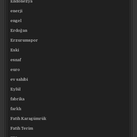
Endonezya
enerji
engel
Erdoğan
Erzurumspor
Eski
esnaf
euro
ev sahibi
Eylül
fabrika
farklı
Fatih Karagümrük
Fatih Terim