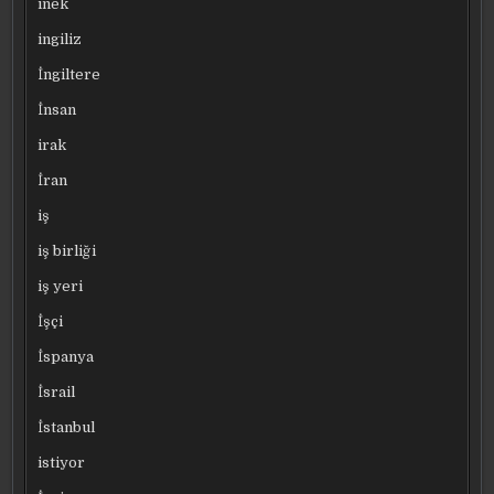
inek
ingiliz
İngiltere
İnsan
irak
İran
iş
iş birliği
iş yeri
İşçi
İspanya
İsrail
İstanbul
istiyor