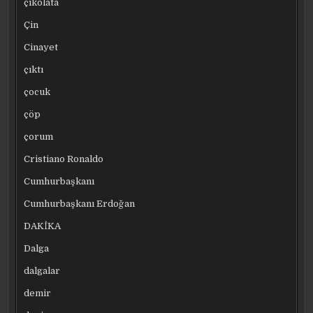
çikolata
Çin
Cinayet
çıktı
çocuk
çöp
çorum
Cristiano Ronaldo
Cumhurbaşkanı
Cumhurbaşkanı Erdoğan
DAKİKA
Dalga
dalgalar
demir