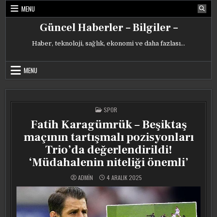
Skip
MENU
to
content
Güncel Haberler – Bilgiler –
Haber, teknoloji, sağlık, ekonomi ve daha fazlası…
MENU
POSTED
SPOR
IN
Fatih Karagümrük – Beşiktaş
maçının tartışmalı pozisyonları
Trio’da değerlendirildi!
‘Müdahalenin niteliği önemli’
ADMIN
4 ARALIK 2025