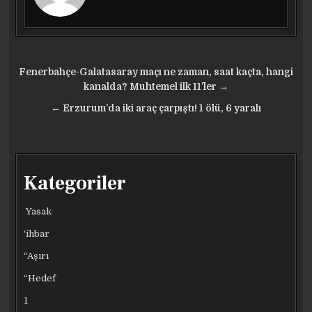
Yazı
Fenerbahçe-Galatasaray maçı ne zaman, saat kaçta, hangi
gezinmesi
kanalda? Muhtemel ilk 11’ler →
← Erzurum’da iki araç çarpıştı! 1 ölü, 6 yaralı
Kategoriler
Yasak
‘ihbar
“Aşırı
“Hedef
1